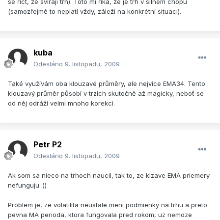
se říct, že svírají trh). Toto mi říká, že je trh v silném chopu
(samozřejmě to neplatí vždy, záleží na konkrétní situaci).
kuba
Odesláno
9. listopadu, 2009
Také využívám oba klouzavé průměry, ale nejvíce EMA34. Tento
klouzavý průměr působí v trzích skutečně až magicky, neboť se
od něj odráží velmi mnoho korekcí.
Petr P2
Odesláno
9. listopadu, 2009
Ak som sa nieco na trhoch naucil, tak to, ze klzave EMA priemery
nefunguju :))
Problem je, ze volatilita neustale meni podmienky na trhu a preto
pevna MA perioda, ktora fungovala pred rokom, uz nemoze