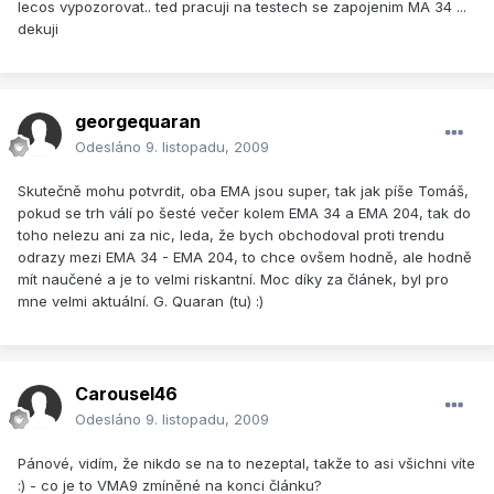
lecos vypozorovat.. ted pracuji na testech se zapojenim MA 34 ...
dekuji
georgequaran
Odesláno
9. listopadu, 2009
Skutečně mohu potvrdit, oba EMA jsou super, tak jak píše Tomáš,
pokud se trh válí po šesté večer kolem EMA 34 a EMA 204, tak do
toho nelezu ani za nic, leda, že bych obchodoval proti trendu
odrazy mezi EMA 34 - EMA 204, to chce ovšem hodně, ale hodně
mít naučené a je to velmi riskantní. Moc díky za článek, byl pro
mne velmi aktuální. G. Quaran (tu) :)
Carousel46
Odesláno
9. listopadu, 2009
Pánové, vidím, že nikdo se na to nezeptal, takže to asi všichni víte
:) - co je to VMA9 zmíněné na konci článku?