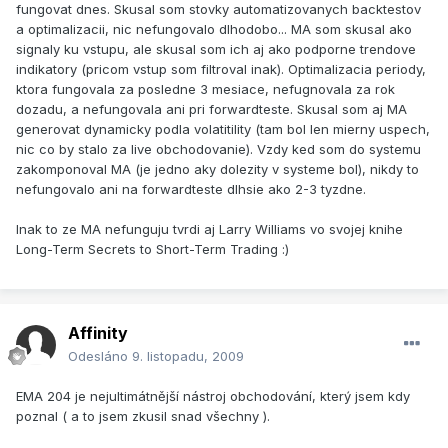
fungovat dnes. Skusal som stovky automatizovanych backtestov
a optimalizacii, nic nefungovalo dlhodobo... MA som skusal ako
signaly ku vstupu, ale skusal som ich aj ako podporne trendove
indikatory (pricom vstup som filtroval inak). Optimalizacia periody,
ktora fungovala za posledne 3 mesiace, nefugnovala za rok
dozadu, a nefungovala ani pri forwardteste. Skusal som aj MA
generovat dynamicky podla volatitility (tam bol len mierny uspech,
nic co by stalo za live obchodovanie). Vzdy ked som do systemu
zakomponoval MA (je jedno aky dolezity v systeme bol), nikdy to
nefungovalo ani na forwardteste dlhsie ako 2-3 tyzdne.
Inak to ze MA nefunguju tvrdi aj Larry Williams vo svojej knihe
Long-Term Secrets to Short-Term Trading :)
Affinity
Odesláno
9. listopadu, 2009
EMA 204 je nejultimátnější nástroj obchodování, který jsem kdy
poznal ( a to jsem zkusil snad všechny ).