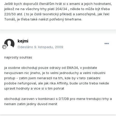
Ještě bych doporučil čtenářům hrát si s emami a jejich hodnotami,
jelikož ne na všechny trhy platí 204/34 , někde to může být třeba
220/50 atd. ( to je čistě teoretický příklad) a samozřejmě, jak řekl
Tomáš, je třeba také nalézt potřebný timeframe.
kejmi
Odesláno
9. listopadu, 2009
naprosty souhlas
ja osobne obchoduji pouze odrazy od EMA34, v podstate
nevyuzivam nic jineho, je to velmi jednoduchy a velmi robustni
pristup - zatim jsem nenarazil na trh, kde by v teto zakladni
podobe nefungoval, ale jak rika Affinity, bude urcite treba nekde
upravit hodnoty a vice si s tim pohrat
obchoduji zaroven v kombinaci s DT/DB pro mene trendujici trhy a
nemam zatim jediny duvod menit