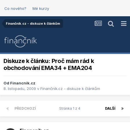
Co nového?
Mé kurzy
Finančník.cz - diskuze k článkům
Diskuze k článku: Proč mám rád k
obchodování EMA34 + EMA204
Od
Financnik.cz
8. listopadu, 2009
v
Finančník.cz - diskuze k článkům
PŘEDCHOZÍ
Stránka 1 z 4
DALŠÍ