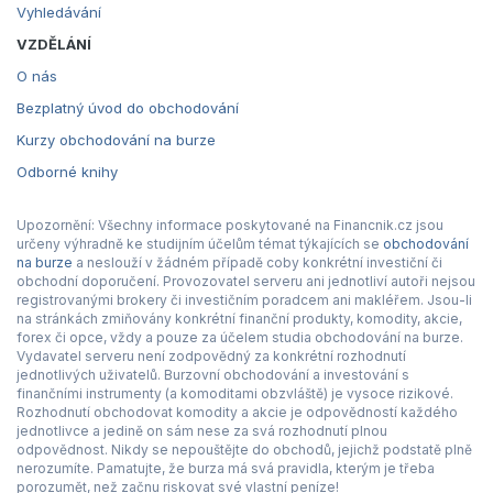
Vyhledávání
VZDĚLÁNÍ
O nás
Bezplatný úvod do obchodování
Kurzy obchodování na burze
Odborné knihy
Upozornění: Všechny informace poskytované na Financnik.cz jsou
určeny výhradně ke studijním účelům témat týkajících se
obchodování
na burze
a neslouží v žádném případě coby konkrétní investiční či
obchodní doporučení. Provozovatel serveru ani jednotliví autoři nejsou
registrovanými brokery či investičním poradcem ani makléřem. Jsou-li
na stránkách zmiňovány konkrétní finanční produkty, komodity, akcie,
forex či opce, vždy a pouze za účelem studia obchodování na burze.
Vydavatel serveru není zodpovědný za konkrétní rozhodnutí
jednotlivých uživatelů. Burzovní obchodování a investování s
finančními instrumenty (a komoditami obzvláště) je vysoce rizikové.
Rozhodnutí obchodovat komodity a akcie je odpovědností každého
jednotlivce a jedině on sám nese za svá rozhodnutí plnou
odpovědnost. Nikdy se nepouštějte do obchodů, jejichž podstatě plně
nerozumíte. Pamatujte, že burza má svá pravidla, kterým je třeba
porozumět, než začnu riskovat své vlastní peníze!