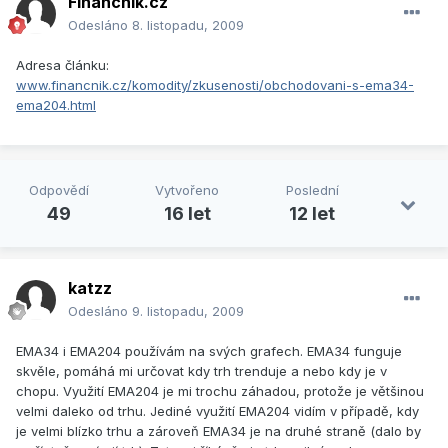
Financnik.cz
Odesláno
8. listopadu, 2009
Adresa článku:
www.financnik.cz/komodity/zkusenosti/obchodovani-s-ema34-
ema204.html
Odpovědí
Vytvořeno
Poslední
49
16 let
12 let
katzz
Odesláno
9. listopadu, 2009
EMA34 i EMA204 používám na svých grafech. EMA34 funguje
skvěle, pomáhá mi určovat kdy trh trenduje a nebo kdy je v
chopu. Využití EMA204 je mi trochu záhadou, protože je většinou
velmi daleko od trhu. Jediné využití EMA204 vidím v případě, kdy
je velmi blízko trhu a zároveň EMA34 je na druhé straně (dalo by