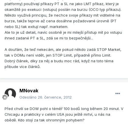
platformy) používají příkazy PT a SL ne jako LMT příkaz, který je
okamžitě po exekuci (vstupu) poslán na burzu (OCO typ příkazu).
Někdo využívá principu, že nechce svoje příkazy mít viditelné na
burze, takže teprve až cena dosáhne požadované úrovně (PT
nebo SL) tak exitují např. marketem.
Ale to je už detail, navíc osobně je mi milejší přístup mít po vstupu
ihned zadané PT a SL, zdá se mi to bezpečnější...
A doufám, že teď nekecám, ale pokud někdo zadá STOP Market,
tak v DOMu není vidět, jen STOP Limit, případně přímo Limit.
Dobrý článek, díky za něj a budu moc rád, když na toto téma
přibude více článků.
MNovak
Odesláno
26. července, 2012
Před chvílí se DOW pohl o téměř 100 bodů long během 20 minut. V
Chicagu a prakticky v celém USA jsou ještě mrtví, u nás na
obědě. Kdo stojí za tak ohromným pohybem?