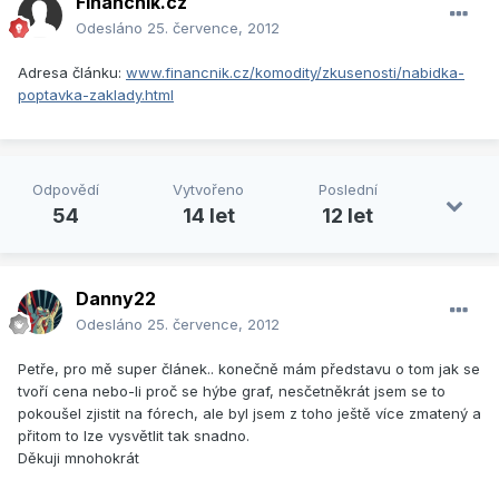
Financnik.cz
Odesláno
25. července, 2012
Adresa článku:
www.financnik.cz/komodity/zkusenosti/nabidka-
poptavka-zaklady.html
Odpovědí
Vytvořeno
Poslední
54
14 let
12 let
Danny22
Odesláno
25. července, 2012
Petře, pro mě super článek.. konečně mám představu o tom jak se
tvoří cena nebo-li proč se hýbe graf, nesčetněkrát jsem se to
pokoušel zjistit na fórech, ale byl jsem z toho ještě více zmatený a
přitom to lze vysvětlit tak snadno.
Děkuji mnohokrát