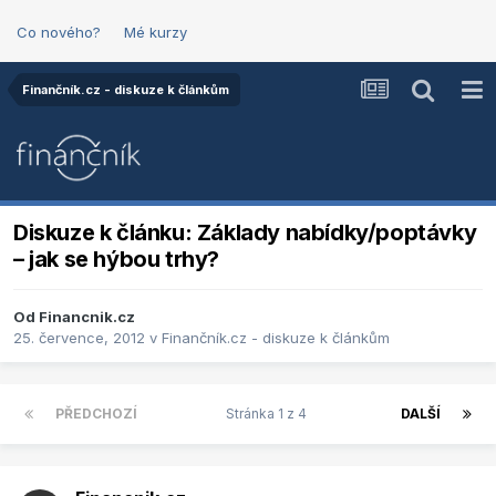
Co nového?
Mé kurzy
Finančník.cz - diskuze k článkům
Diskuze k článku: Základy nabídky/poptávky
– jak se hýbou trhy?
Od
Financnik.cz
25. července, 2012
v
Finančník.cz - diskuze k článkům
PŘEDCHOZÍ
Stránka 1 z 4
DALŠÍ