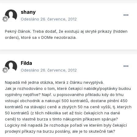
shany
Odesláno
26. července, 2012
Pekný článok. Treba dodať, že existujú aj skryté príkazy (hidden
orders), ktoré sa v DOMe nezobrazia.
Filda
Odesláno
26. července, 2012
Napadá mě jedna otázka, která z článku nevyplývá.
Jak je rozhodováno o tom, které čekající nabídky/poptávky budou
vyplněny nejdříve? Např. u popisovaného příkladu kdy do trhu
vstoupí obchodník a nakoupí 500 kontraktů, dostane plnění 450
kontraktů na stávající ceně a zbylých 50 na ceně vyšší, tj. kterých
50 kontraktů (z těch několika set až tisíc čekajících na dané
ceně) to vlastně burza s tímto nákupním příkazem spáruje?
Logicky mě napadá že rozhoduje pořadí ve kterém byly čekající
prodejní příkazy na burzu poslány, ale je to skutečně tak?