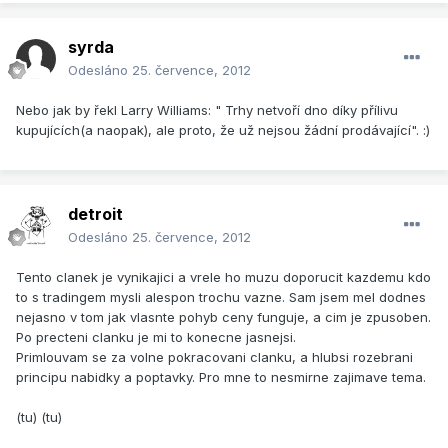
syrda
Odesláno
25. července, 2012
Nebo jak by řekl Larry Williams: " Trhy netvoří dno díky přílivu
kupujících(a naopak), ale proto, že už nejsou žádní prodávající". :)
detroit
Odesláno
25. července, 2012
Tento clanek je vynikajici a vrele ho muzu doporucit kazdemu kdo
to s tradingem mysli alespon trochu vazne. Sam jsem mel dodnes
nejasno v tom jak vlasnte pohyb ceny funguje, a cim je zpusoben.
Po precteni clanku je mi to konecne jasnejsi.
Primlouvam se za volne pokracovani clanku, a hlubsi rozebrani
principu nabidky a poptavky. Pro mne to nesmirne zajimave tema.
(tu) (tu)