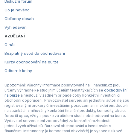
Diskuzní fórum
Co je nového
Oblíbený obsah
Vyhledávání
VZDĚLÁNÍ
O nás
Bezplatný úvod do obchodování
Kurzy obchodování na burze
Odborné knihy
Upozornění: Všechny informace poskytované na Financnik.cz jsou
určeny výhradně ke studijním účelům témat týkajících se
obchodování
na burze
a neslouží v žádném případě coby konkrétní investiční či
obchodní doporučení. Provozovatel serveru ani jednotliví autoři nejsou
registrovanými brokery či investičním poradcem ani makléřem. Jsou-li
na stránkách zmiňovány konkrétní finanční produkty, komodity, akcie,
forex či opce, vždy a pouze za účelem studia obchodování na burze.
Vydavatel serveru není zodpovědný za konkrétní rozhodnutí
jednotlivých uživatelů. Burzovní obchodování a investování s
finančními instrumenty (a komoditami obzvláště) je vysoce rizikové.