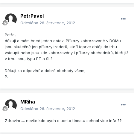
PetrPavel
Odesláno
26. července, 2012
Petře,
děkuji a mám hned jeden dotaz. Příkazy zobrazované v DOMu
jsou skutečně jen příkazy traderů, kteří teprve chtějí do trhu
vstoupit nebo jsou zde zobrazovány i příkazy obchodníků, kteří již
v trhu jsou, typu PT a SL?
Děkuji za odpověď a dobré obchody všem,
P.
MRiha
Odesláno
26. července, 2012
Zdravim .... nevite kde bych o tomto tématu sehnal vice infa ??