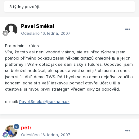
3 týdny později...
Pavel Smékal
Odesláno
16. ledna, 2007
Pro administrátora:
Vím, že toto asi není vhodné vlákno, ale asi před týdnem jsem
pomocí přímého odkazu zaslal několik dotazů ohledně IB a jejich
platformy TWS + dotaz jak se daní zisky z futures. Odpovědi jsem
se bohužel nedočkal, ale spousta věcí se mi již objasnila a dnes
jsem si "stáhl" demo TWS. Rád bych se na demu nejdříve zaučil a
koncem ledna si s Vaší laskavou pomocí otevřel účet u IB a
otestoval si "svou první strategii". Předem díky za odpověď.
e-mail:
Pavel.Smekal@seznam.cz
petr
Odesláno
16. ledna, 2007