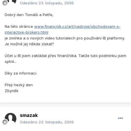
Odesláno
23. listopadu, 2006
Dobrý den Tomáši a Petře,
Na této stránce
www.financnik.cz/art/nastroje/obchodovani-s-
interactive-brokers.html
je zmínka a o nových video tutorialech pro používání IB platformy.
Je možné jej někde získat?
Účet u IB jsem zakládal přes finančníka. Takže tuto podmínku jsem
splnil...
Díky za informaci.
Přeji hezký den
Zbyněk
smazak
Odesláno
23. listopadu, 2006