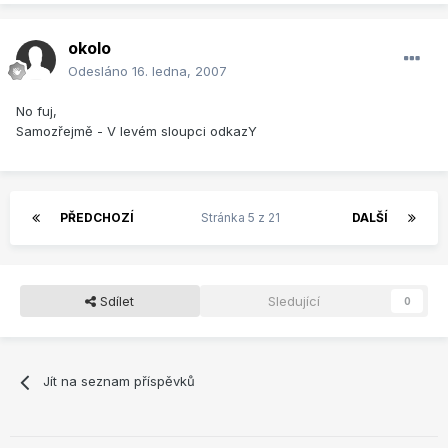
okolo
Odesláno
16. ledna, 2007
No fuj,
Samozřejmě - V levém sloupci odkazY
PŘEDCHOZÍ
Stránka 5 z 21
DALŠÍ
Sdílet
Sledující
0
Jít na seznam příspěvků