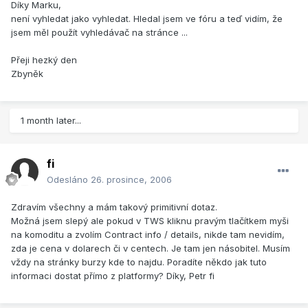
Díky Marku,
není vyhledat jako vyhledat. Hledal jsem ve fóru a teď vidím, že
jsem měl použít vyhledávač na stránce ...
Přeji hezký den
Zbyněk
1 month later...
fi
Odesláno
26. prosince, 2006
Zdravím všechny a mám takový primitivní dotaz.
Možná jsem slepý ale pokud v TWS kliknu pravým tlačítkem myši
na komoditu a zvolím Contract info / details, nikde tam nevidím,
zda je cena v dolarech či v centech. Je tam jen násobitel. Musím
vždy na stránky burzy kde to najdu. Poradíte někdo jak tuto
informaci dostat přímo z platformy? Díky, Petr fi