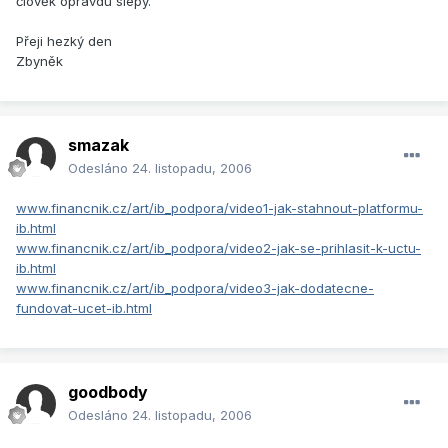
člověk opravdu slepý.
Přeji hezký den
Zbyněk
smazak
Odesláno
24. listopadu, 2006
www.financnik.cz/art/ib_podpora/video1-jak-stahnout-platformu-
ib.html
www.financnik.cz/art/ib_podpora/video2-jak-se-prihlasit-k-uctu-
ib.html
www.financnik.cz/art/ib_podpora/video3-jak-dodatecne-
fundovat-ucet-ib.html
goodbody
Odesláno
24. listopadu, 2006