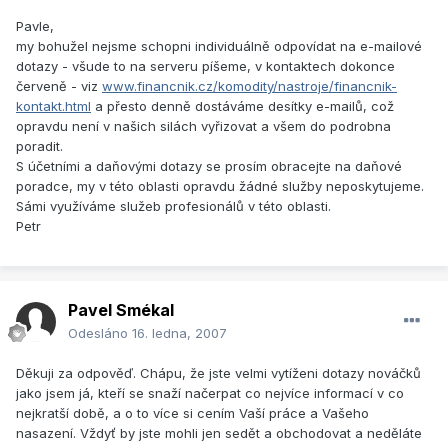
Pavle,
my bohužel nejsme schopni individuálně odpovídat na e-mailové
dotazy - všude to na serveru píšeme, v kontaktech dokonce
červeně - viz
www.financnik.cz/komodity/nastroje/financnik-
kontakt.html
a přesto denně dostáváme desítky e-mailů, což
opravdu není v našich silách vyřizovat a všem do podrobna
poradit.
S účetními a daňovými dotazy se prosím obracejte na daňové
poradce, my v této oblasti opravdu žádné služby neposkytujeme.
Sámi využíváme služeb profesionálů v této oblasti.
Petr
Pavel Smékal
Odesláno
16. ledna, 2007
Děkuji za odpověď. Chápu, že jste velmi vytíženi dotazy nováčků
jako jsem já, kteří se snaží načerpat co nejvíce informací v co
nejkratší době, a o to více si cením Vaší práce a Vašeho
nasazení. Vždyť by jste mohli jen sedět a obchodovat a neděláte