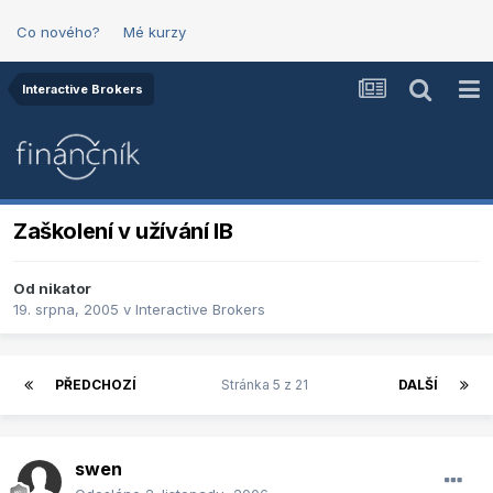
Co nového?
Mé kurzy
Interactive Brokers
Zaškolení v užívání IB
Od
nikator
19. srpna, 2005
v
Interactive Brokers
PŘEDCHOZÍ
Stránka 5 z 21
DALŠÍ
swen