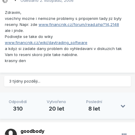
Odesláno
2. listopadu, 2006
Zdravim,
vsechny mozne i nemozne problemy s pripojenim tady jiz byly
reseny. Napr. zde
www.financnik.cz/forum/read.php?14,2148
ale i jinde.
Podivejte se take do wiky
www.financnik.cz/wiki/daytrading_software
a kdyz si zadate dany problem do vyhledavani v diskuzich tak
Vam to reseni skoro jiste take nabidne.
krasny den
3 týdny později...
Odpovědí
Vytvořeno
Poslední
310
20 let
8 let
goodbody