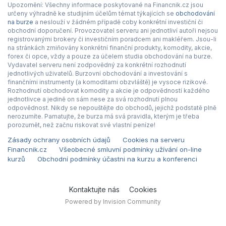
Upozornění: Všechny informace poskytované na Financnik.cz jsou
určeny výhradně ke studijním účelům témat týkajících se
obchodování
na burze
a neslouží v žádném případě coby konkrétní investiční či
obchodní doporučení. Provozovatel serveru ani jednotliví autoři nejsou
registrovanými brokery či investičním poradcem ani makléřem. Jsou-li
na stránkách zmiňovány konkrétní finanční produkty, komodity, akcie,
forex či opce, vždy a pouze za účelem studia obchodování na burze.
Vydavatel serveru není zodpovědný za konkrétní rozhodnutí
jednotlivých uživatelů. Burzovní obchodování a investování s
finančními instrumenty (a komoditami obzvláště) je vysoce rizikové.
Rozhodnutí obchodovat komodity a akcie je odpovědností každého
jednotlivce a jedině on sám nese za svá rozhodnutí plnou
odpovědnost. Nikdy se nepouštějte do obchodů, jejichž podstatě plně
nerozumíte. Pamatujte, že burza má svá pravidla, kterým je třeba
porozumět, než začnu riskovat své vlastní peníze!
Zásady ochrany osobních údajů
Cookies na serveru
Financnik.cz
Všeobecné smluvní podmínky užívání on-line
kurzů
Obchodní podmínky účastni na kurzu a konferenci
Kontaktujte nás
Cookies
Powered by Invision Community