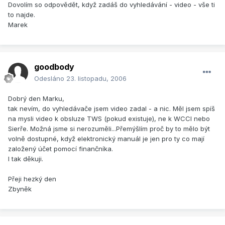
Dovolím so odpovědět, když zadáš do vyhledávání - video - vše ti
to najde.
Marek
goodbody
Odesláno
23. listopadu, 2006
Dobrý den Marku,
tak nevím, do vyhledávače jsem video zadal - a nic. Měl jsem spíš
na mysli video k obsluze TWS (pokud existuje), ne k WCCI nebo
Sierře. Možná jsme si nerozuměli...Přemýšlím proč by to mělo být
volně dostupné, když elektronický manuál je jen pro ty co mají
založený účet pomocí finančníka.
I tak děkuji.
Přeji hezký den
Zbyněk