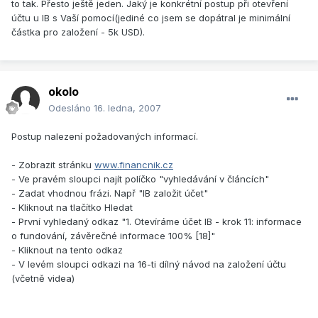
to tak. Přesto ještě jeden. Jaký je konkrétní postup při otevření
účtu u IB s Vaší pomocí(jediné co jsem se dopátral je minimální
částka pro založení - 5k USD).
okolo
Odesláno
16. ledna, 2007
Postup nalezení požadovaných informací.
- Zobrazit stránku
www.financnik.cz
- Ve pravém sloupci najít políčko "vyhledávání v článcích"
- Zadat vhodnou frázi. Např "IB založit účet"
- Kliknout na tlačítko Hledat
- První vyhledaný odkaz "1. Otevíráme účet IB - krok 11: informace
o fundování, závěrečné informace 100% [18]"
- Kliknout na tento odkaz
- V levém sloupci odkazi na 16-ti dílný návod na založení účtu
(včetně videa)