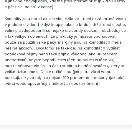
a jinak se chovají dnes, kdy má přes internet přístup k trhu každý
s pár tisíci dolarů v kapse).
Komodity jsou oproti akciím více rizikové - není tu záchraná vesta
v podobě dividend (když koupím akcii a budu jí držet dost dlouho,
velmi pravděpodobně se nějaké dividendy dočkám), obchodují se
v tak velkých objemech, že prakticky je můžete obchodovat
pouze za použití velké páky, marginy jsou na komoditách menší
než na akciích, . Díky tomu se také dají na komoditách vydělat
pohádkové příjmy nebo také přijít o všechno jako 80 procent
obchodníků. Abyste nepatřil mezi těch 80 ale mezi těch 20,
musíte věnovat víc úsilí a času studiu a hledání systému, který to
veliké riziko omezí. Cesty určitě jsou (jak je tu tvůrci webu
popisují, díky za to), ale nejsou 100 procentně zaručeny (jak také
tvůrci webu upozorňují v některých upozorněních)