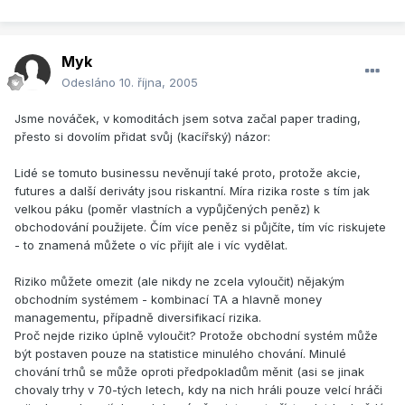
Myk
Odesláno
10. října, 2005
Jsme nováček, v komoditách jsem sotva začal paper trading,
přesto si dovolím přidat svůj (kacířský) názor:
Lidé se tomuto businessu nevěnují také proto, protože akcie,
futures a další deriváty jsou riskantní. Míra rizika roste s tím jak
velkou páku (poměr vlastních a vypůjčených peněz) k
obchodování použijete. Čím více peněz si půjčíte, tím víc riskujete
- to znamená můžete o víc přijít ale i víc vydělat.
Riziko můžete omezit (ale nikdy ne zcela vyloučit) nějakým
obchodním systémem - kombinací TA a hlavně money
managementu, případně diversifikací rizika.
Proč nejde riziko úplně vyloučit? Protože obchodní systém může
být postaven pouze na statistice minulého chování. Minulé
chování trhů se může oproti předpokladům měnit (asi se jinak
chovaly trhy v 70-tých letech, kdy na nich hráli pouze velcí hráči