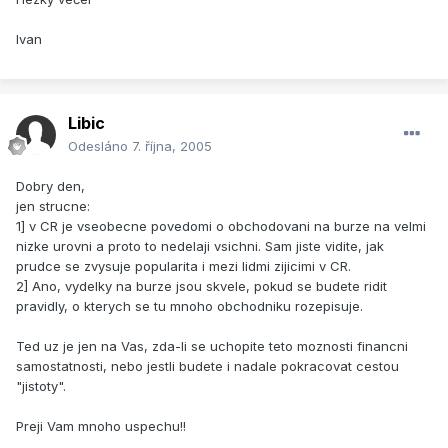
Ivan
Libic
Odesláno
7. října, 2005
Dobry den,
jen strucne:
1] v CR je vseobecne povedomi o obchodovani na burze na velmi
nizke urovni a proto to nedelaji vsichni. Sam jiste vidite, jak
prudce se zvysuje popularita i mezi lidmi zijicimi v CR.
2] Ano, vydelky na burze jsou skvele, pokud se budete ridit
pravidly, o kterych se tu mnoho obchodniku rozepisuje.
Ted uz je jen na Vas, zda-li se uchopite teto moznosti financni
samostatnosti, nebo jestli budete i nadale pokracovat cestou
"jistoty".
Preji Vam mnoho uspechu!!