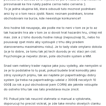
prirovnavali ke hre rulety padne cerna nebo cervena :).
To je jedna skupina lidi, ktera odsoudi tuto moznost podnikani
aniz by si o tom neco zjistili. Navic neznam podnikani, krome
obchodovani na burze, kde neexistuje konkurence!!
Ano hodne lidi neuspeje, ale podle me to neni v tom ze je to az
tak hazardni hra ale v tom ze si dovoli hrat hazardni hru, chteji mit
max. zisk a z toho duvodu hodne riskuji (nepouzivaji SL, nebo ho
pousavaji zpet misto aby vystoupili z trhu diky predem
stanovenemu maximalnimu risku). Je to tady stale omylano dokola
(a je to dobre, ze tomu tak je) tech duvodu je vic staci jen cist.
Psychologie je nejvetsi zbran, pote obchodni system a MM.
Snad vam nektery trader napise jake jsou vydelky, ale nemyslim si
ze je to podstatne to tu psat, pokud budete brat komodity jako
zdroj vysokych prijmu, tak asi najdete pri papertradingu dobry
system (ja treba na papertradingu udelal z 3000$ necelych 10
000$ za rok a pul obchodoval jsem CORN) ale jakmile vstoupite
do ostreho trhu tak vas tato predstava muze znicit.
PS: Pokud jste tak neucinil stahnete si manual a vytisknete,
doporucuji ho precist vickrat, je zde take mnoho skvelych clanku