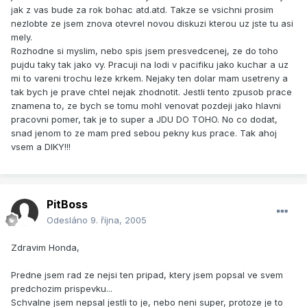
jak z vas bude za rok bohac atd.atd. Takze se vsichni prosim
nezlobte ze jsem znova otevrel novou diskuzi kterou uz jste tu asi
mely.
Rozhodne si myslim, nebo spis jsem presvedcenej, ze do toho
pujdu taky tak jako vy. Pracuji na lodi v pacifiku jako kuchar a uz
mi to vareni trochu leze krkem. Nejaky ten dolar mam usetreny a
tak bych je prave chtel nejak zhodnotit. Jestli tento zpusob prace
znamena to, ze bych se tomu mohl venovat pozdeji jako hlavni
pracovni pomer, tak je to super a JDU DO TOHO. No co dodat,
snad jenom to ze mam pred sebou pekny kus prace. Tak ahoj
vsem a DIKY!!!
PitBoss
Odesláno
9. října, 2005
Zdravim Honda,
Predne jsem rad ze nejsi ten pripad, ktery jsem popsal ve svem
predchozim prispevku...
Schvalne jsem nepsal jestli to je, nebo neni super, protoze je to