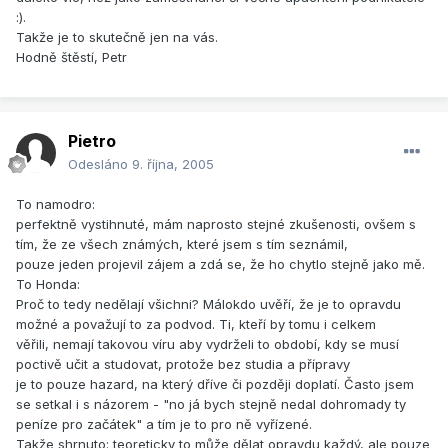
:).
Takže je to skutečně jen na vás.
Hodně štěstí, Petr
Pietro
Odesláno
9. října, 2005
To namodro:
perfektně vystihnuté, mám naprosto stejné zkušenosti, ovšem s
tím, že ze všech známých, které jsem s tím seznámil,
pouze jeden projevil zájem a zdá se, že ho chytlo stejně jako mě.
To Honda:
Proč to tedy nedělají všichni? Málokdo uvěří, že je to opravdu
možné a považují to za podvod. Ti, kteří by tomu i celkem
věřili, nemají takovou víru aby vydrželi to období, kdy se musí
poctivě učit a studovat, protože bez studia a přípravy
je to pouze hazard, na který dříve či později doplatí. Často jsem
se setkal i s názorem - "no já bych stejně nedal dohromady ty
peníze pro začátek" a tím je to pro ně vyřízené.
Takže shrnuto: teoreticky to může dělat opravdu každý, ale pouze