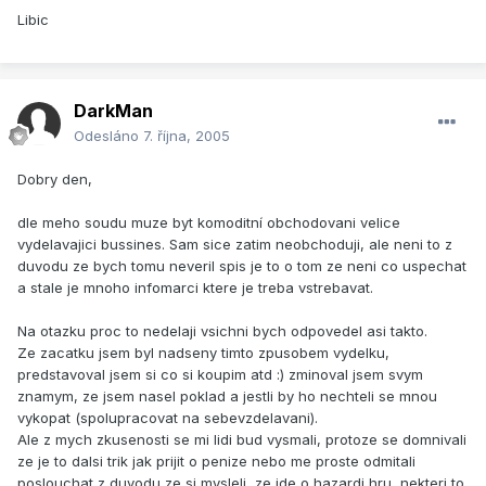
Libic
DarkMan
Odesláno
7. října, 2005
Dobry den,
dle meho soudu muze byt komoditní obchodovani velice
vydelavajici bussines. Sam sice zatim neobchoduji, ale neni to z
duvodu ze bych tomu neveril spis je to o tom ze neni co uspechat
a stale je mnoho infomarci ktere je treba vstrebavat.
Na otazku proc to nedelaji vsichni bych odpovedel asi takto.
Ze zacatku jsem byl nadseny timto zpusobem vydelku,
predstavoval jsem si co si koupim atd :) zminoval jsem svym
znamym, ze jsem nasel poklad a jestli by ho nechteli se mnou
vykopat (spolupracovat na sebevzdelavani).
Ale z mych zkusenosti se mi lidi bud vysmali, protoze se domnivali
ze je to dalsi trik jak prijit o penize nebo me proste odmitali
poslouchat z duvodu ze si mysleli, ze jde o hazardi hru, nekteri to