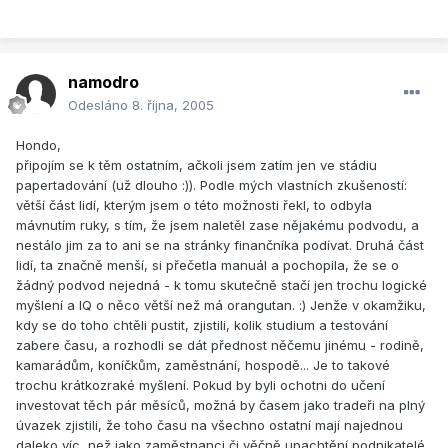
namodro
Odesláno
8. října, 2005
Hondo,
připojím se k těm ostatním, ačkoli jsem zatím jen ve stádiu
papertadování (už dlouho :)). Podle mých vlastních zkušeností:
větší část lidí, kterým jsem o této možnosti řekl, to odbyla
mávnutím ruky, s tím, že jsem naletěl zase nějakému podvodu, a
nestálo jim za to ani se na stránky finančníka podívat. Druhá část
lidí, ta značně menší, si přečetla manuál a pochopila, že se o
žádný podvod nejedná - k tomu skutečně stačí jen trochu logické
myšlení a IQ o něco větší než má orangutan. :) Jenže v okamžiku,
kdy se do toho chtěli pustit, zjistili, kolik studium a testování
zabere času, a rozhodli se dát přednost něčemu jinému - rodině,
kamarádům, koníčkům, zaměstnání, hospodě... Je to takové
trochu krátkozraké myšlení. Pokud by byli ochotni do učení
investovat těch pár měsíců, možná by časem jako tradeři na plný
úvazek zjistili, že toho času na všechno ostatní mají najednou
daleko víc, než jako zaměstnanci či věčně upachtění podnikatelé