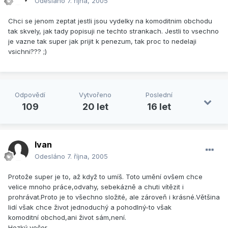
Odesláno
7. října, 2005
Chci se jenom zeptat jestli jsou vydelky na komoditnim obchodu
tak skvely, jak tady popisuji ne techto strankach. Jestli to vsechno
je vazne tak super jak prijit k penezum, tak proc to nedelaji
vsichni??? ;)
Odpovědí
Vytvořeno
Poslední
109
20 let
16 let
Ivan
Odesláno
7. října, 2005
Protože super je to, až když to umíš. Toto umění ovšem chce
velice mnoho práce,odvahy, sebekázně a chuti vítězit i
prohrávat.Proto je to všechno složité, ale zároveň i krásné.Většina
lidí však chce život jednoduchý a pohodlný-to však
komoditní obchod,ani život sám,není.
Hezký večer