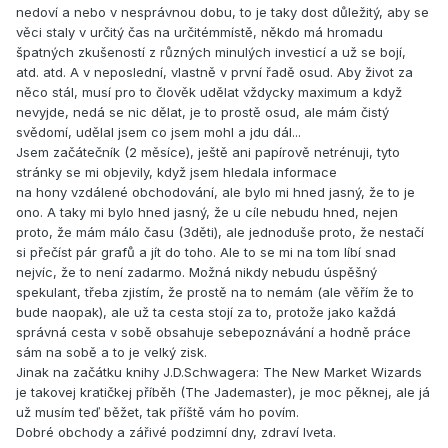
nedoví a nebo v nesprávnou dobu, to je taky dost důležitý, aby se
věci staly v určitý čas na určitémmístě, někdo má hromadu
špatných zkušeností z různých minulých investicí a už se bojí,
atd. atd. A v neposlední, vlastně v první řadě osud. Aby život za
něco stál, musí pro to člověk udělat vždycky maximum a když
nevyjde, nedá se nic dělat, je to prostě osud, ale mám čistý
svědomí, udělal jsem co jsem mohl a jdu dál...
Jsem začátečník (2 měsíce), ještě ani papírově netrénuji, tyto
stránky se mi objevily, když jsem hledala informace
na hony vzdálené obchodování, ale bylo mi hned jasný, že to je
ono. A taky mi bylo hned jasný, že u cíle nebudu hned, nejen
proto, že mám málo času (3děti), ale jednoduše proto, že nestačí
si přečíst pár grafů a jít do toho. Ale to se mi na tom líbí snad
nejvíc, že to není zadarmo. Možná nikdy nebudu úspěšný
spekulant, třeba zjistím, že prostě na to nemám (ale věřím že to
bude naopak), ale už ta cesta stojí za to, protože jako každá
správná cesta v sobě obsahuje sebepoznávání a hodně práce
sám na sobě a to je velký zisk.
Jinak na začátku knihy J.D.Schwagera: The New Market Wizards
je takovej kratičkej příběh (The Jademaster), je moc pěknej, ale já
už musím teď běžet, tak příště vám ho povím.
Dobré obchody a zářivé podzimní dny, zdraví Iveta.