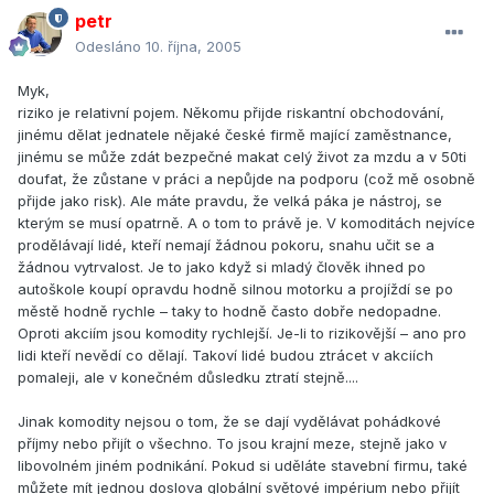
petr
Odesláno
10. října, 2005
Myk,
riziko je relativní pojem. Někomu přijde riskantní obchodování,
jinému dělat jednatele nějaké české firmě mající zaměstnance,
jinému se může zdát bezpečné makat celý život za mzdu a v 50ti
doufat, že zůstane v práci a nepůjde na podporu (což mě osobně
přijde jako risk). Ale máte pravdu, že velká páka je nástroj, se
kterým se musí opatrně. A o tom to právě je. V komoditách nejvíce
prodělávají lidé, kteří nemají žádnou pokoru, snahu učit se a
žádnou vytrvalost. Je to jako když si mladý člověk ihned po
autoškole koupí opravdu hodně silnou motorku a projíždí se po
městě hodně rychle – taky to hodně často dobře nedopadne.
Oproti akciím jsou komodity rychlejší. Je-li to rizikovější – ano pro
lidi kteří nevědí co dělají. Takoví lidé budou ztrácet v akciích
pomaleji, ale v konečném důsledku ztratí stejně....
Jinak komodity nejsou o tom, že se dají vydělávat pohádkové
příjmy nebo přijít o všechno. To jsou krajní meze, stejně jako v
libovolném jiném podnikání. Pokud si uděláte stavební firmu, také
můžete mít jednou doslova globální světové impérium nebo přijít