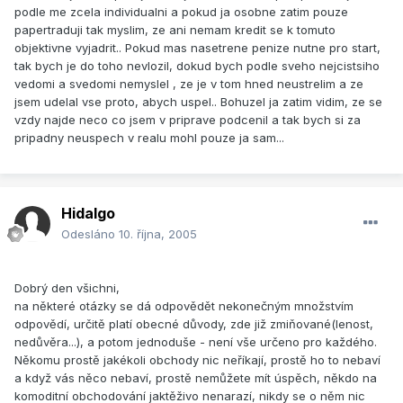
podle me zcela individualni a pokud ja osobne zatim pouze
papertraduji tak myslim, ze ani nemam kredit se k tomuto
objektivne vyjadrit.. Pokud mas nasetrene penize nutne pro start,
tak bych je do toho nevlozil, dokud bych podle sveho nejcistsiho
vedomi a svedomi nemyslel , ze je v tom hned neustrelim a ze
jsem udelal vse proto, abych uspel.. Bohuzel ja zatim vidim, ze se
vzdy najde neco co jsem v priprave podcenil a tak bych si za
pripadny neuspech v realu mohl pouze ja sam...
Hidalgo
Odesláno
10. října, 2005
Dobrý den všichni,
na některé otázky se dá odpovědět nekonečným množstvím
odpovědí, určitě platí obecné důvody, zde již zmiňované(lenost,
nedůvěra...), a potom jednoduše - není vše určeno pro každého.
Někomu prostě jakékoli obchody nic neříkají, prostě ho to nebaví
a když vás něco nebaví, prostě nemůžete mít úspěch, někdo na
komoditní obchodování jaktěživo nenarazí, nikdy se o něm nic