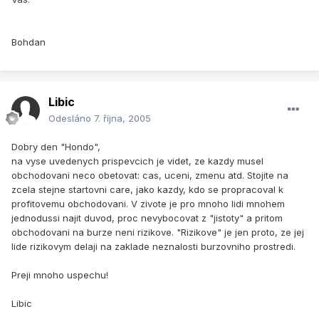
Bohdan
Libic
Odesláno
7. října, 2005
Dobry den "Hondo",
na vyse uvedenych prispevcich je videt, ze kazdy musel
obchodovani neco obetovat: cas, uceni, zmenu atd. Stojite na
zcela stejne startovni care, jako kazdy, kdo se propracoval k
profitovemu obchodovani. V zivote je pro mnoho lidi mnohem
jednodussi najit duvod, proc nevybocovat z "jistoty" a pritom
obchodovani na burze neni rizikove. "Rizikove" je jen proto, ze jej
lide rizikovym delaji na zaklade neznalosti burzovniho prostredi.
Preji mnoho uspechu!
Libic