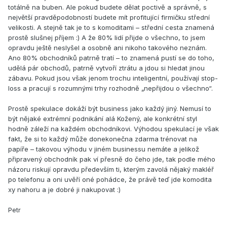
totálně na buben. Ale pokud budete dělat poctivě a správně, s
největší pravděpodobností budete mít profitující firmičku střední
velikosti. A stejně tak je to s komoditami – střední cesta znamená
prostě slušnej příjem :) A že 80% lidí přijde o všechno, to jsem
opravdu ještě neslyšel a osobně ani nikoho takového neznám.
Ano 80% obchodníků patrně tratí – to znamená pustí se do toho,
udělá pár obchodů, patrně vytvoří ztrátu a jdou si hledat jinou
zábavu. Pokud jsou však jenom trochu inteligentní, používají stop-
loss a pracují s rozumnými trhy rozhodně „nepřijdou o všechno“.
Prostě spekulace dokáží být business jako každý jiný. Nemusí to
být nějaké extrémní podnikání alá Kožený, ale konkrétní styl
hodně záleží na každém obchodníkovi. Výhodou spekulací je však
fakt, že si to každý může donekonečna zdarma trénovat na
papíře – takovou výhodu v jiném businessu nemáte a jelikož
připravený obchodník pak ví přesně do čeho jde, tak podle mého
názoru riskují opravdu především ti, kterým zavolá nějaký makléř
po telefonu a oni uvěří oné pohádce, že právě teď jde komodita
xy nahoru a je dobré ji nakupovat :)
Petr