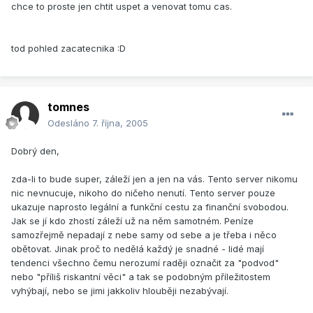
chce to proste jen chtit uspet a venovat tomu cas.
tod pohled zacatecnika :D
tomnes
Odesláno
7. října, 2005
Dobrý den,
zda-li to bude super, záleží jen a jen na vás. Tento server nikomu
nic nevnucuje, nikoho do ničeho nenutí. Tento server pouze
ukazuje naprosto legální a funkční cestu za finanční svobodou.
Jak se jí kdo zhostí záleží už na něm samotném. Peníze
samozřejmě nepadají z nebe samy od sebe a je třeba i něco
obětovat. Jinak proč to nedělá každý je snadné - lidé mají
tendenci všechno čemu nerozumí raději označit za "podvod"
nebo "příliš riskantní věci" a tak se podobným příležitostem
vyhýbají, nebo se jimi jakkoliv hlouběji nezabývají.