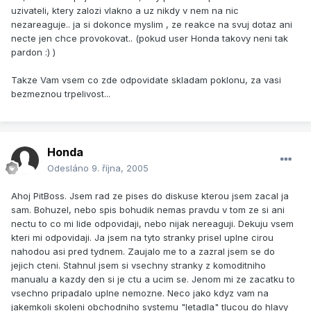
uzivateli, ktery zalozi vlakno a uz nikdy v nem na nic
nezareaguje.. ja si dokonce myslim , ze reakce na svuj dotaz ani
necte jen chce provokovat.. (pokud user Honda takovy neni tak
pardon :) )
Takze Vam vsem co zde odpovidate skladam poklonu, za vasi
bezmeznou trpelivost...
Honda
Odesláno
9. října, 2005
Ahoj PitBoss. Jsem rad ze pises do diskuse kterou jsem zacal ja
sam. Bohuzel, nebo spis bohudik nemas pravdu v tom ze si ani
nectu to co mi lide odpovidaji, nebo nijak nereaguji. Dekuju vsem
kteri mi odpovidaji. Ja jsem na tyto stranky prisel uplne cirou
nahodou asi pred tydnem. Zaujalo me to a zazral jsem se do
jejich cteni. Stahnul jsem si vsechny stranky z komoditniho
manualu a kazdy den si je ctu a ucim se. Jenom mi ze zacatku to
vsechno pripadalo uplne nemozne. Neco jako kdyz vam na
jakemkoli skoleni obchodniho systemu "letadla" tlucou do hlavy