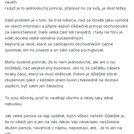
nevěří.
I když je to jednoduchý princip, přijmout ho za svůj, je dost těžký.
Další problém je v tom, že trvá měsíce, než se člověk jaksi vymotá
ze všech informací a přijme aspoň částečně princip obchodování
za samozřejmost. Další velká část lidí nevydrží. I tady na fóru je
vidět docela velká obměna zúčastněných.
Nejhorší je okolí, které se začínajícím obchodníkům začne
vysmívat, tím ho znejistí a on sám začne pochybovat.
Mohu osobně potvrdit, že to není jednoduché, ale ani o nic
složitější, než jakýkoli jiný business. Jen to ze začátku zabere
mraky času, který se musí obětovat. Potom je důležité sbírat
zkušenosti (jako v každém jiném busin.) Následně se dostaví
úspěch, byť zatím jen částečný.
To jsou důvody, proč to nedělají všichni a nikdy taky dělat
nebudou.
Jak velké peníze se dají vydělat, bych vůbec neřešil. Důležité je,
že to záleží jen a jen na Vás. Nikdo Vás neokrade, nezůstane
dlužen peníze, nevyhodí z nájmu, nepodrazí, atd... Je to jen na
Vás.