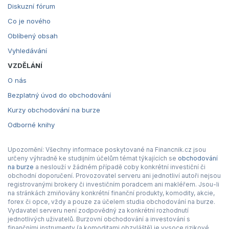
Diskuzní fórum
Co je nového
Oblíbený obsah
Vyhledávání
VZDĚLÁNÍ
O nás
Bezplatný úvod do obchodování
Kurzy obchodování na burze
Odborné knihy
Upozornění: Všechny informace poskytované na Financnik.cz jsou
určeny výhradně ke studijním účelům témat týkajících se
obchodování
na burze
a neslouží v žádném případě coby konkrétní investiční či
obchodní doporučení. Provozovatel serveru ani jednotliví autoři nejsou
registrovanými brokery či investičním poradcem ani makléřem. Jsou-li
na stránkách zmiňovány konkrétní finanční produkty, komodity, akcie,
forex či opce, vždy a pouze za účelem studia obchodování na burze.
Vydavatel serveru není zodpovědný za konkrétní rozhodnutí
jednotlivých uživatelů. Burzovní obchodování a investování s
finančními instrumenty (a komoditami obzvláště) je vysoce rizikové.