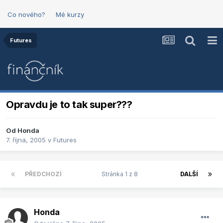
Co nového?
Mé kurzy
Futures
Opravdu je to tak super???
Od
Honda
7. října, 2005
v
Futures
PŘEDCHOZÍ
Stránka 1 z 8
DALŠÍ
Honda