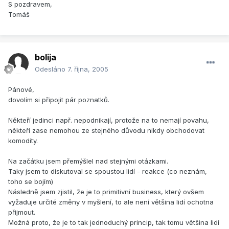
S pozdravem,
Tomáš
bolija
Odesláno
7. října, 2005
Pánové,
dovolím si připojit pár poznatků.
Někteří jedinci např. nepodnikají, protože na to nemají povahu,
někteří zase nemohou ze stejného důvodu nikdy obchodovat
komodity.
Na začátku jsem přemýšlel nad stejnými otázkami.
Taky jsem to diskutoval se spoustou lidí - reakce (co neznám,
toho se bojím)
Následně jsem zjistil, že je to primitivní business, který ovšem
vyžaduje určité změny v myšlení, to ale není většina lidí ochotna
přijmout.
Možná proto, že je to tak jednoduchý princip, tak tomu většina lidí