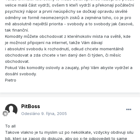
velice malá část vydrží, ovšem ti kteří vydrží a překonají počáteční
psychický nápor a první neúspěchy se dočkají opravdu skvělé
odměny ve formě neomezených zisků a zejména toho, co je pro
mě absolutně největší priorita - svobody a to svobody jak časové,
tak finanční.
Komodity můžete obchodovat z kteréhokoliv místa na světě, kde
je možnost připojení na internet, takže Vám dávají
i absolutní svobodu k rozhodnutí, odkud chcete momentálně
obchodovat a zda chcete v ten daný den či týden, či měsíc
obchodovat.
Pokud Vás komodity oslovily a zaujaly, přeji Vám abyste vydržel a
dosáhl svobody.
Pietro
PitBoss
Odesláno
9. října, 2005
To all
Takove vlakno je tu myslim uz po nekolikate, vzdycky obdivuji silu
lidi, kteri se zapoji do diskuze, aby po x-te odpovedeli to same