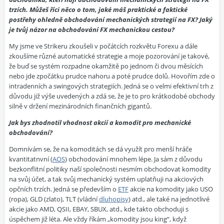
trzích. Můžeš říci něco o tom, jaké máš praktické a faktické
postřehy ohledně obchodování mechanických strategií na FX? Jaký
je tvůj názor na obchodování FX mechanickou cestou?
My jsme ve Strikeru zkoušeli v počátcích rozkvětu Forexu a dále
zkoušíme různé automatické strategie a moje pozorování je takové,
že buď se systém rozpadne okamžitě po jednom či dvou měsících
nebo jde zpočátku prudce nahoru a poté prudce dolů. Hovořím zde o
intradenních a swingových strategiích. Jedná se o velmi efektivní trh z
důvodu již výše uvedených a zdá se, že je to pro krátkodobé obchody
silně v držení mezinárodních finančních gigantů.
Jak bys zhodnotil vhodnost akcií a komodit pro mechanické
obchodování?
Domnívám se, že na komoditách se dá využít pro menší hráče
kvantitatnvní (
AOS
) obchodování mnohem lépe. Ja sám z důvodu
bezkonflitní politiky naší společnosti nesmím obchodovat komodity
na svůj účet, a tak svůj mechanický systém uplatňuji na akciových
opčních trzích. Jedná se především o
ETF
akcie na komodity jako USO
(ropa), GLD (zlato), TLT (vládní
dluhopisy
) atd., ale také na jednotlivé
akcie jako AMD, QSII, EBAY, SBUX, atd., kde takto obchoduji s
úspěchem již léta. Ale vždy říkám „komodity jsou king“, když