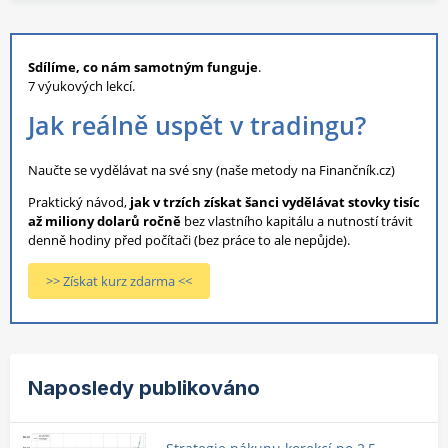
Sdílíme, co nám samotným funguje
.
7 výukových lekcí.
Jak reálně uspět v tradingu?
Naučte se vydělávat na své sny (naše metody na Finančník.cz)
Praktický návod,
jak v trzích získat šanci vydělávat stovky tisíc
až miliony dolarů ročně
bez vlastního kapitálu a nutností trávit
denně hodiny před počítači (bez práce to ale nepůjde).
>> Získat kurz zdarma <<
Naposledy publikováno