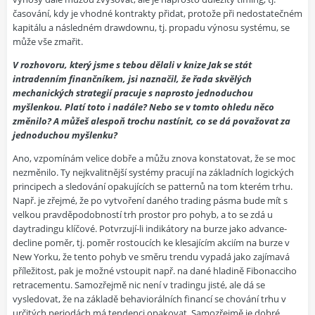
časování, kdy je vhodné kontrakty přidat, protože při nedostatečném
kapitálu a následném drawdownu, tj. propadu výnosu systému, se
může vše zmařit.
V rozhovoru, který jsme s tebou dělali v knize Jak se stát
intradenním finančníkem, jsi naznačil, že řada skvělých
mechanických strategií pracuje s naprosto jednoduchou
myšlenkou. Platí toto i nadále? Nebo se v tomto ohledu něco
změnilo? A můžeš alespoň trochu nastínit, co se dá považovat za
jednoduchou myšlenku?
Ano, vzpomínám velice dobře a můžu znova konstatovat, že se moc
nezměnilo. Ty nejkvalitnější systémy pracují na základních logických
principech a sledování opakujících se patternů na tom kterém trhu.
Např. je zřejmé, že po vytvoření daného trading pásma bude mít s
velkou pravděpodobností trh prostor pro pohyb, a to se zdá u
daytradingu klíčové. Potvrzují-li indikátory na burze jako advance-
decline poměr, tj. poměr rostoucích ke klesajícím akciím na burze v
New Yorku, že tento pohyb ve směru trendu vypadá jako zajímavá
příležitost, pak je možné vstoupit např. na dané hladině Fibonacciho
retracementu. Samozřejmě nic není v tradingu jisté, ale dá se
vysledovat, že na základě behaviorálních financí se chování trhu v
určitých periodách má tendenci opakovat. Samozřejmě je dobré,