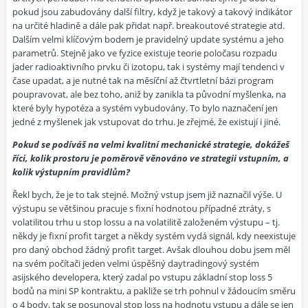
pokud jsou zabudovány další filtry, když je takový a takový indikátor
na určité hladině a dále pak přidat např. breakoutové strategie atd.
Dalším velmi klíčovým bodem je pravidelný update systému a jeho
parametrů. Stejně jako ve fyzice existuje teorie poločasu rozpadu
jader radioaktivního prvku či izotopu, tak i systémy mají tendenci v
čase upadat, a je nutné tak na měsíční až čtvrtletní bázi program
poupravovat, ale bez toho, aniž by zanikla ta původní myšlenka, na
které byly hypotéza a systém vybudovány. To bylo naznačení jen
jedné z myšlenek jak vstupovat do trhu. Je zřejmé, že existují i jiné.
Pokud se podíváš na velmi kvalitní mechanické strategie, dokážeš
říci, kolik prostoru je poměrově věnováno ve strategii vstupním, a
kolik výstupním pravidlům?
Řekl bych, že je to tak stejné. Možný vstup jsem již naznačil výše. U
výstupu se většinou pracuje s fixní hodnotou případné ztráty, s
volatilitou trhu u stop lossu a na volatilitě založeném výstupu – tj.
někdy je fixní profit target a někdy systém vydá signál, kdy neexistuje
pro daný obchod žádný profit target. Avšak dlouhou dobu jsem měl
na svém počítači jeden velmi úspěšný daytradingový systém
asijského developera, který zadal po vstupu základní stop loss 5
bodů na mini SP kontraktu, a pakliže se trh pohnul v žádoucím směru
o 4 body, tak se posunoval stop loss na hodnotu vstupu a dále se jen