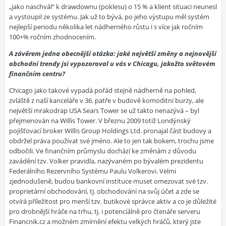
„jako naschvál“ k drawdownu (poklesu) o 15 % a klient situaci neunesl
a vystoupil ze systému. Jak už to bývá, po jeho výstupu měl systém
nejlepší periodu několika let nádherného růstu i s více jak ročním
100+% ročním zhodnocením.
A závěrem jedna obecnější otázka: jaké největší změny a nejnovější
obchodní trendy jsi vypozoroval u vás v Chicagu, jakožto světovém
finančním centru?
Chicago jako takové vypadá pořád stejně nádherně na pohled,
zvláště z naší kanceláře v 36. patře v budově komoditní burzy, ale
největší mrakodrap USA Sears Tower se už takto nenazývá – byl
přejmenován na Willis Tower. V březnu 2009 totiž Londýnský
pojišťovací broker Willis Group Holdings Ltd. pronajal část budovy a
obdržel práva používat své jméno. Ale to jen tak bokem, trochu jsme
odbočili. Ve finančním průmyslu dochází ke změnám z důvodu
zavádění tzv. Volker pravidla, nazývaném po bývalém prezidentu
Federálního Rezervního Systému Paulu Volkerovi. Velmi
zjednodušeně, budou bankovní instituce muset omezovat své tzv.
proprietární obchodování, tj. obchodování na svůj účet a zde se
otvírá příležitost pro menší tzv. butikové správce aktiv a co je důležité
pro drobnější hráče na trhu, tj. i potencíálně pro čtenáře serveru
Financnik.cz a možném zmírnění efektu velkých hráčů, který jste