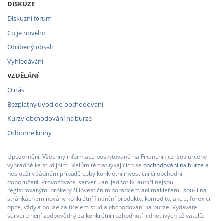
DISKUZE
Diskuzní fórum
Co je nového
Oblíbený obsah
Vyhledávání
VZDĚLÁNÍ
O nás
Bezplatný úvod do obchodování
Kurzy obchodování na burze
Odborné knihy
Upozornění: Všechny informace poskytované na Financnik.cz jsou určeny
výhradně ke studijním účelům témat týkajících se
obchodování na burze
a
neslouží v žádném případě coby konkrétní investiční či obchodní
doporučení. Provozovatel serveru ani jednotliví autoři nejsou
registrovanými brokery či investičním poradcem ani makléřem. Jsou-li na
stránkách zmiňovány konkrétní finanční produkty, komodity, akcie, forex či
opce, vždy a pouze za účelem studia obchodování na burze. Vydavatel
serveru není zodpovědný za konkrétní rozhodnutí jednotlivých uživatelů.