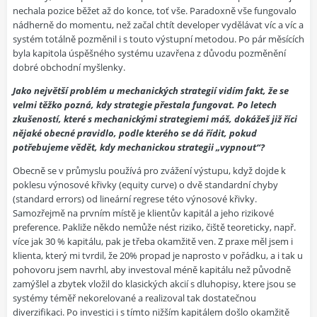
nechala pozice běžet až do konce, toť vše. Paradoxně vše fungovalo
nádherně do momentu, než začal chtít developer vydělávat víc a víc a
systém totálně pozměnil i s touto výstupní metodou. Po pár měsících
byla kapitola úspěšného systému uzavřena z důvodu pozměnění
dobré obchodní myšlenky.
Jako největší problém u mechanických strategií vidím fakt, že se
velmi těžko pozná, kdy strategie přestala fungovat. Po letech
zkušeností, které s mechanickými strategiemi máš, dokážeš již říci
nějaké obecné pravidlo, podle kterého se dá řídit, pokud
potřebujeme vědět, kdy mechanickou strategii „vypnout“?
Obecně se v průmyslu používá pro zvážení výstupu, když dojde k
poklesu výnosové křivky (equity curve) o dvě standardní chyby
(standard errors) od lineární regrese této výnosové křivky.
Samozřejmě na prvním místě je klientův kapitál a jeho rizikové
preference. Pakliže někdo nemůže nést riziko, čiště teoreticky, např.
více jak 30 % kapitálu, pak je třeba okamžitě ven. Z praxe měl jsem i
klienta, který mi tvrdil, že 20% propad je naprosto v pořádku, a i tak u
pohovoru jsem navrhl, aby investoval méně kapitálu než původně
zamýšlel a zbytek vložil do klasických akcií s dluhopisy, ktere jsou se
systémy téměř nekorelované a realizoval tak dostatečnou
diverzifikaci. Po investici i s tímto nižším kapitálem došlo okamžitě