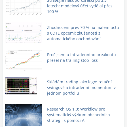
Strategie nákupu korekcí po 2,5
letech: modelový účet vydělal přes
100 %
Zhodnocení přes 70 % na malém účtu
s 0DTE opcemi: zkušenosti z
automatického obchodování
Proč jsem u intradenního breakoutu
přešel na trailing stop-loss
Skládám trading jako lego: rotační,
swingové a intradenní momentum v
jednom portfoliu
Research OS 1.0: Workflow pro
systematický výzkum obchodních
strategií s pomocí AI