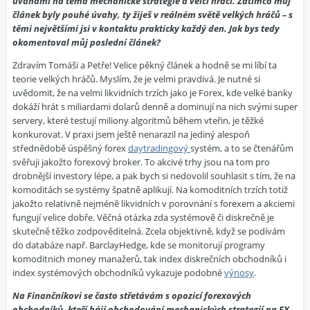
úvahami na téma mechanické strategie a velcí hráči. Zatímco můj
článek byly pouhé úvahy, ty žiješ v reálném světě velkých hráčů – s
těmi největšími jsi v kontaktu prakticky každý den. Jak bys tedy
okomentoval můj poslední článek?
Zdravím Tomáši a Petře! Velice pěkný článek a hodně se mi líbí ta
teorie velkých hráčů. Myslím, že je velmi pravdivá. Je nutné si
uvědomit, že na velmi likvidních trzích jako je Forex, kde velké banky
dokáží hrát s miliardami dolarů denně a dominují na nich svými super
servery, které testují miliony algoritmů během vteřin, je těžké
konkurovat. V praxi jsem ještě nenarazil na jediný alespoň
střednědobě úspěšný forex
daytradingový
systém, a to se čtenářům
svěřuji jakožto forexový broker. To akcivé trhy jsou na tom pro
drobnější investory lépe, a pak bych si nedovolil souhlasit s tím, že na
komoditách se systémy špatně aplikují. Na komoditních trzích totiž
jakožto relativně nejméně likvidních v porovnání s forexem a akciemi
fungují velice dobře. Věčná otázka zda systémově či diskrečně je
skutečně těžko zodpověditelná. Zcela objektivně, když se podívám
do databáze např. BarclayHedge, kde se monitorují programy
komoditnich money manažerů, tak index diskrečních obchodníků i
index systémových obchodníků vykazuje podobné
výnosy
.
Na Finančníkovi se často střetávám s opozicí forexových
obchodníků, kteří hájí obchodování mechanických strategií na FX