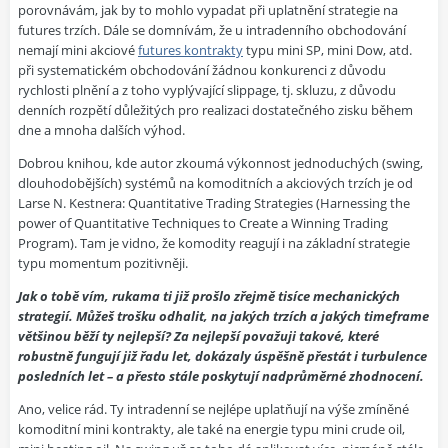
porovnávám, jak by to mohlo vypadat při uplatnění strategie na
futures trzích. Dále se domnívám, že u intradenního obchodování
nemají mini akciové
futures kontrakty
typu mini SP, mini Dow, atd.
při systematickém obchodování žádnou konkurenci z důvodu
rychlosti plnění a z toho vyplývající slippage, tj. skluzu, z důvodu
denních rozpětí důležitých pro realizaci dostatečného zisku během
dne a mnoha dalších výhod.
Dobrou knihou, kde autor zkoumá výkonnost jednoduchých (swing,
dlouhodobějších) systémů na komoditních a akciových trzích je od
Larse N. Kestnera: Quantitative Trading Strategies (Harnessing the
power of Quantitative Techniques to Create a Winning Trading
Program). Tam je vidno, že komodity reagují i na základní strategie
typu momentum pozitivněji.
Jak o tobě vím, rukama ti již prošlo zřejmě tisíce mechanických
strategií. Můžeš trošku odhalit, na jakých trzích a jakých timeframe
většinou běží ty nejlepší? Za nejlepší považuji takové, které
robustně fungují již řadu let, dokázaly úspěšně přestát i turbulence
posledních let – a přesto stále poskytují nadprůměrné zhodnocení.
Ano, velice rád. Ty intradenní se nejlépe uplatňují na výše zmíněné
komoditní mini kontrakty, ale také na energie typu mini crude oil,