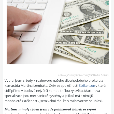
Foto (c)iStockphoto.com/JoKMedia &nbsp
Vybral jsem si tedy k rozhovoru našeho dlouhodobého brokera a
kamaráda Martina Lembáka, CAIA ze společnosti
Striker.com
, která
sídlí přímo v budově největší komoditní burzy světa. Martinova
specializace jsou mechanické systémy a jelikož má s nimi již
mnohaleté zkušenosti, jsem velmi rád, že s rozhovorem souhlasil.
Martine, minulý týden jsem zde publikoval článek se svými