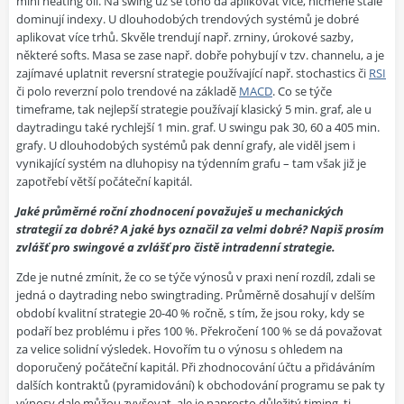
mini heating oil. Na swing už se toho dá aplikovat více, nicméně stále
dominují indexy. U dlouhodobých trendových systémů je dobré
aplikovat více trhů. Skvěle trendují např. zrniny, úrokové sazby,
některé softs. Masa se zase např. dobře pohybují v tzv. channelu, a je
zajímavé uplatnit reversní strategie používající např. stochastics či
RSI
či polo reverzní polo trendové na základě
MACD
. Co se týče
timeframe, tak nejlepší strategie používají klasický 5 min. graf, ale u
daytradingu také rychlejší 1 min. graf. U swingu pak 30, 60 a 405 min.
grafy. U dlouhodobých systémů pak denní grafy, ale viděl jsem i
vynikající systém na dluhopisy na týdenním grafu – tam však již je
zapotřebí větší počáteční kapitál.
Jaké průměrné roční zhodnocení považuješ u mechanických
strategií za dobré? A jaké bys označil za velmi dobré? Napiš prosím
zvlášť pro swingové a zvlášť pro čistě intradenní strategie.
Zde je nutné zmínit, že co se týče výnosů v praxi není rozdíl, zdali se
jedná o daytrading nebo swingtrading. Průměrně dosahují v delším
období kvalitní strategie 20-40 % ročně, s tím, že jsou roky, kdy se
podaří bez problému i přes 100 %. Překročení 100 % se dá považovat
za velice solidní výsledek. Hovořím tu o výnosu s ohledem na
doporučený počáteční kapitál. Při zhodnocování účtu a přidáváním
dalších kontraktů (pyramidování) k obchodování programu se pak ty
výnosy dale můžou zvyšovat, ale je naprosto důležitý timing, tj.