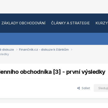
ZÁKLADY OBCHODOVÁNÍ
ČLÁNKY A STRATEGIE
KURZY
é diskuze
Finančník.cz - diskuze k článkům
sledky
denního obchodníka [3] - první výsledky
Sdílet
Sleduj