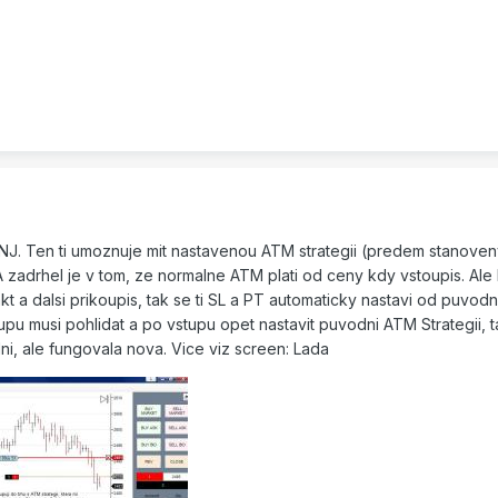
e NJ. Ten ti umoznuje mit nastavenou ATM strategii (predem stanoven
A zadrhel je v tom, ze normalne ATM plati od ceny kdy vstoupis. Ale
t a dalsi prikoupis, tak se ti SL a PT automaticky nastavi od puvodn
upu musi pohlidat a po vstupu opet nastavit puvodni ATM Strategii, 
i, ale fungovala nova. Vice viz screen: Lada