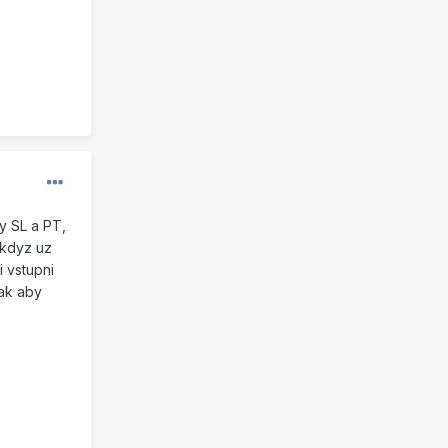
y SL a PT,
 kdyz uz
i vstupni
tak aby