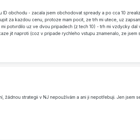
du ID obchodu - zacala jsem obchodovat spready a po cca 10 zreal
it za kazdou cenu, protoze mam pocit, ze trh mi utece, uz zapsa
mi potvrdilo uz ve dvou pripadech (z tech 10) - trh mi vzdycky dal 
ze jit naproti (coz v pripade rychleho vstupu znamenalo, ze jsem
, žádnou strategii v NJ nepoužívám a ani ji nepotřebuji. Jen jsem se