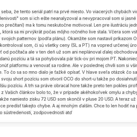
seba, že tento seriál patrí na prvé miesto. Vo viacerých chybách v
 "lenivosti" som si ich ešte neanalyzoval a nevypracoval som si jasn
eho prečítaní) ma k tomu neskutočne motivoval. Len pre ilustráciu jed
 ktorá sa mi prvýkrát počas môjho ročného live stala. Včera som vs
 svojich patternov (podľa plánu). Okamžite som nastavil príkazom 
 Skontroloval som, či sú všetky ceny (SL a PT) na vopred určenej úro
ť od počítača ale v ten deň už som ani neplánoval ďalej obchodova
anú pozíciu a tá sa pohybovala pár tick-ov pri mojom PT. Nakonie
pnúť platformu a venovať sa rodine. Ale v poslednej chvíli som si vši
 To čo sa so mno dialo je ťažké opísať. V hlave sveľa otázok čo s
 svoju short pozíciu som otvoril OCO do short-u takže po dosiahnut
šiu pozíciu. A trh sa práve obracal hore takže preto ten pokles prof
 z Vašich článkov bolo to, že v prípade akéhokoľvek omylu a chyby
kže namiesto zisku 72 USD som skončil v pluse 20 USD. A teraz už
e predísť takejto chybe. A aj mnohým ďalším. Chce to len hodiť na 
y o sústredenosti, zodpovednosti atď