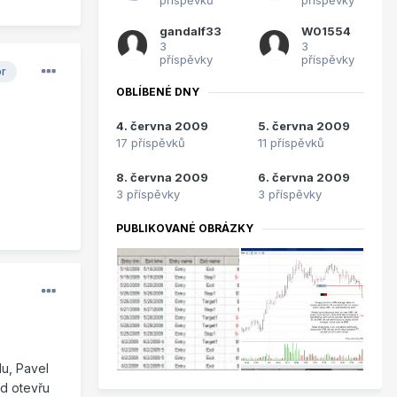
gandalf33
W01554
3
3
příspěvky
příspěvky
or
OBLÍBENÉ DNY
4. června 2009
5. června 2009
17 příspěvků
11 příspěvků
8. června 2009
6. června 2009
3 příspěvky
3 příspěvky
PUBLIKOVANÉ OBRÁZKY
lu, Pavel
ud otevřu