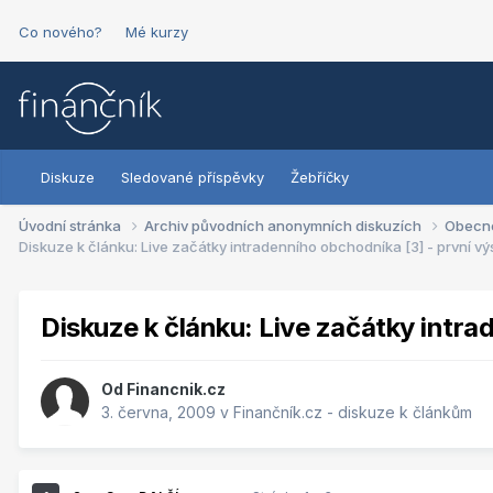
Co nového?
Mé kurzy
Diskuze
Sledované příspěvky
Žebříčky
Úvodní stránka
Archiv původních anonymních diskuzích
Obecn
Diskuze k článku: Live začátky intradenního obchodníka [3] - první vý
Diskuze k článku: Live začátky intra
Od
Financnik.cz
3. června, 2009
v
Finančník.cz - diskuze k článkům