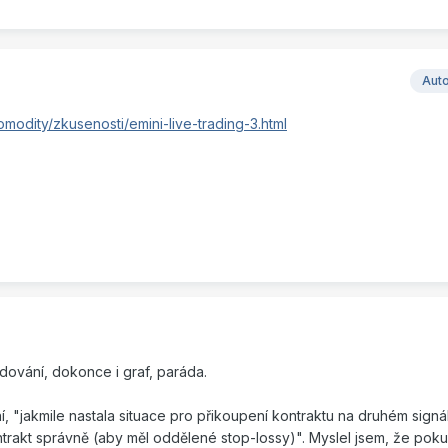
Aut
modity/zkusenosti/emini-live-trading-3.html
ování, dokonce i graf, paráda.
, "jakmile nastala situace pro přikoupení kontraktu na druhém signá
trakt správně (aby měl oddělené stop-lossy)". Myslel jsem, že pok