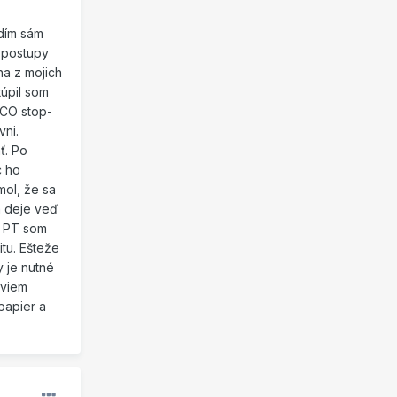
idím sám
é postupy
na z mojich
túpil som
OCO stop-
vni.
ť. Po
c ho
mol, že sa
a deje veď
í PT som
itu. Ešteže
 je nutné
 viem
papier a