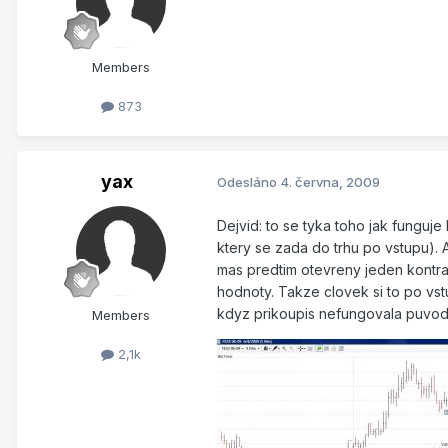
Members
873
yax
Odesláno
4. června, 2009
Dejvid: to se tyka toho jak funguj
ktery se zada do trhu po vstupu). 
mas predtim otevreny jeden kontrak
hodnoty. Takze clovek si to po vst
kdyz prikoupis nefungovala puvodn
Members
2,1k