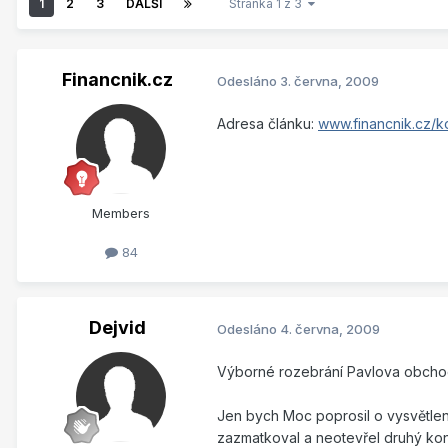
1
2
3
DALŠÍ
Stránka 1 z 3
Financnik.cz
Odesláno
3. června, 2009
Adresa článku:
www.financnik.cz/ko
Members
84
Dejvid
Odesláno
4. června, 2009
Výborné rozebrání Pavlova obchod
Jen bych Moc poprosil o vysvětlení
zazmatkoval a neotevřel druhý kon