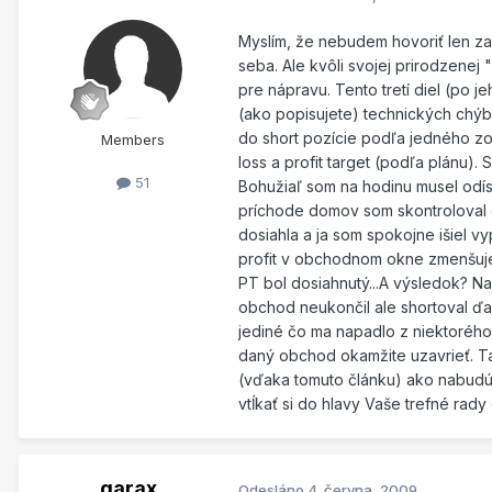
Myslím, že nebudem hovoriť len za 
seba. Ale kvôli svojej prirodzenej
pre nápravu. Tento tretí diel (po j
(ako popisujete) technických chýb,
do short pozície podľa jedného zo
Members
loss a profit target (podľa plánu).
51
Bohužiaľ som na hodinu musel odís
príchode domov som skontroloval d
dosiahla a ja som spokojne išiel vy
profit v obchodnom okne zmenšuje.
PT bol dosiahnutý...A výsledok? Na
obchod neukončil ale shortoval ďal
jediné čo ma napadlo z niektorého
daný obchod okamžite uzavrieť. Ta
(vďaka tomuto článku) ako nabudúc
vtĺkať si do hlavy Vaše trefné rad
garax
Odesláno
4. června, 2009