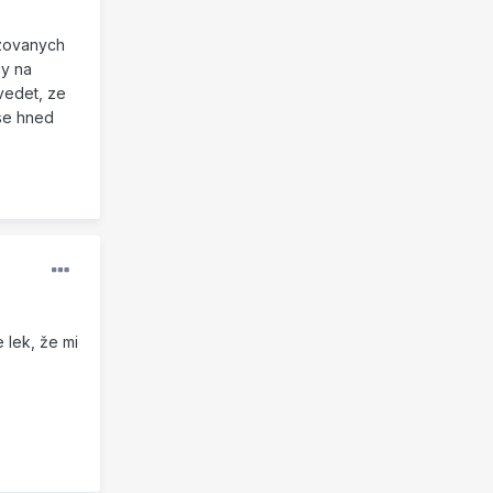
izovanych
ny na
vedet, ze
 se hned
 lek, že mi