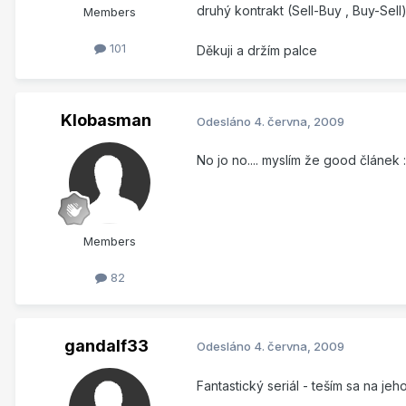
druhý kontrakt (Sell-Buy , Buy-Sell
Members
101
Děkuji a držím palce
Klobasman
Odesláno
4. června, 2009
No jo no.... myslím že good článek 
Members
82
gandalf33
Odesláno
4. června, 2009
Fantastický seriál - teším sa na jeho