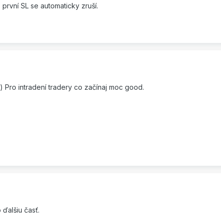
) první SL se automaticky zruší.
:) Pro intradení tradery co začínaj moc good.
 ďalšiu časť.