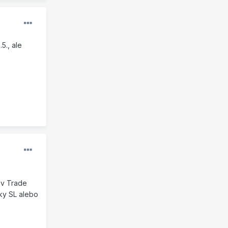
5., ale
 v Trade
cky SL alebo