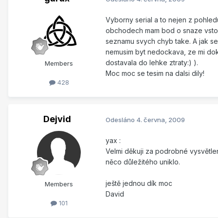
Vyborny serial a to nejen z pohle
obchodech mam bod o snaze vstoup
seznamu svych chyb take. A jak se 
nemusim byt nedockava, ze mi doka
dostavala do lehke ztraty:) ).
Members
Moc moc se tesim na dalsi dily!
428
Dejvid
Odesláno
4. června, 2009
yax :
Velmi děkuji za podrobné vysvětlení
něco důležitého uniklo.
ještě jednou dík moc
Members
David
101