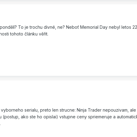
ondělí? To je trochu divné, ne? Neboť Memorial Day nebyl letos 22.
nosti tohoto článku věřit.
 vyborneho serialu, preto len strucne: Ninja Trader nepouzivam, ale
tu (postup, ako ste ho opislai) vstupne ceny spriemeruje a automati
.