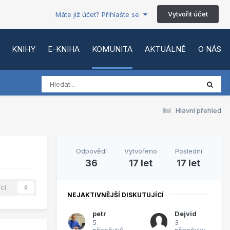
Vytvořit účet
Máte již účet? Přihlašte se
KNIHY
E-KNIHA
KOMUNITA
AKTUÁLNĚ
O NÁS
Hlavní přehled
Odpovědí
Vytvořeno
Poslední
36
17 let
17 let
ící
0
NEJAKTIVNĚJŠÍ DISKUTUJÍCÍ
petr
Dejvid
5
3
příspěvků
příspěvky