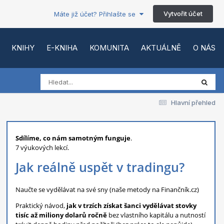
Vytvořit účet
Máte již účet? Přihlašte se
KNIHY
E-KNIHA
KOMUNITA
AKTUÁLNĚ
O NÁS
Hlavní přehled
Sdílíme, co nám samotným funguje
.
7 výukových lekcí.
Jak reálně uspět v tradingu?
Naučte se vydělávat na své sny (naše metody na Finančník.cz)
Praktický návod,
jak v trzích získat šanci vydělávat stovky
tisíc až miliony dolarů ročně
bez vlastního kapitálu a nutností