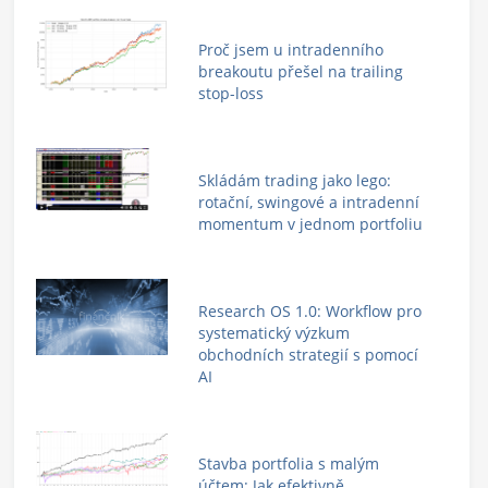
Proč jsem u intradenního
breakoutu přešel na trailing
stop-loss
Skládám trading jako lego:
rotační, swingové a intradenní
momentum v jednom portfoliu
Research OS 1.0: Workflow pro
systematický výzkum
obchodních strategií s pomocí
AI
Stavba portfolia s malým
účtem: Jak efektivně