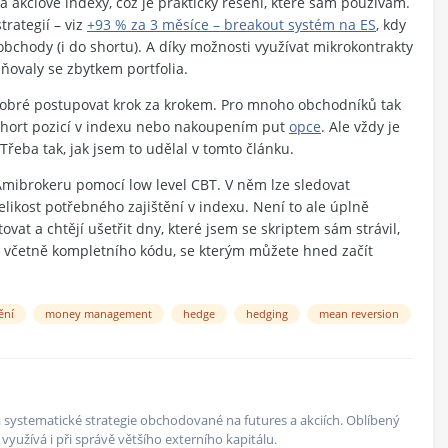
a akciové indexy, což je prakticky řešení, které sám používám.
rategií – viz
+93 % za 3 měsíce – breakout systém na ES
, kdy
obchody (i do shortu). A díky možnosti využívat mikrokontrakty
ňovaly se zbytkem portfolia.
e dobré postupovat krok za krokem. Pro mnoho obchodníků tak
a short pozicí v indexu nebo nakoupením put
opce
. Ale vždy je
řeba tak, jak jsem to udělal v tomto článku.
 Amibrokeru pomocí low level CBT. V něm lze sledovat
elikost potřebného zajištění v indexu. Není to ale úplně
ovat a chtějí ušetřit dny, které jsem se skriptem sám strávil,
l včetně kompletního kódu, se kterým můžete hned začít
tění
money management
hedge
hedging
mean reversion
 na systematické strategie obchodované na futures a akciích. Oblíbený
yužívá i při správě většího externího kapitálu.