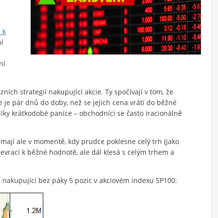
 k
ní
ní
ch strategií nakupující akcie. Ty spočívají v tom, že
e pár dnů do doby, než se jejich cena vrátí do běžné
 díky krátkodobé panice – obchodníci se často iracionálně
 mají ale v momentě, kdy prudce poklesne celý trh (jako
nevrací k běžné hodnotě, ale dál klesá s celým trhem a
i nakupující bez páky 5 pozic v akciovém indexu SP100: