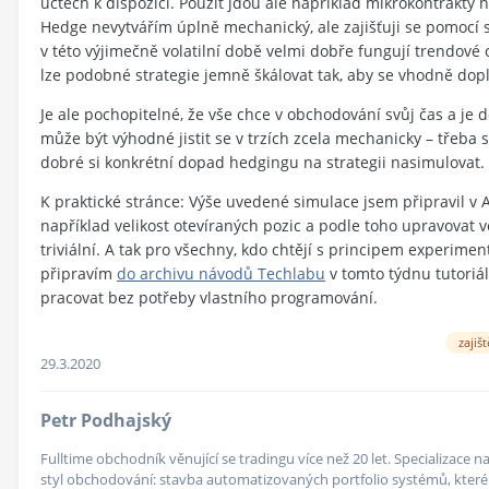
účtech k dispozici. Použít jdou ale například mikrokontrakty n
Hedge nevytvářím úplně mechanický, ale zajišťuji se pomocí st
v této výjimečně volatilní době velmi dobře fungují trendové 
lze podobné strategie jemně škálovat tak, aby se vhodně dopl
Je ale pochopitelné, že vše chce v obchodování svůj čas a j
může být výhodné jistit se v trzích zcela mechanicky – třeb
dobré si konkrétní dopad hedgingu na strategii nasimulovat. T
K praktické stránce: Výše uvedené simulace jsem připravil v
například velikost otevíraných pozic a podle toho upravovat v
triviální. A tak pro všechny, kdo chtějí s principem experiment
připravím
do archivu návodů Techlabu
v tomto týdnu tutoriá
pracovat bez potřeby vlastního programování.
zajiš
29.3.2020
Petr Podhajský
Fulltime obchodník věnující se tradingu více než 20 let. Specializace
styl obchodování: stavba automatizovaných portfolio systémů, které v