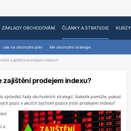
ZÁKLADY OBCHODOVÁNÍ
ČLÁNKY A STRATEGIE
KURZY
Jak na obchodní plán
Mé obchodní strategie
omůže zajištění prodejem indexu?
 zajištění prodejem indexu?
do výsledků řady obchodních strategií. Nakolik pomůže, pokud
uhých pozic v akciích bychom pozice jistili prodejem indexu?
vání
í a