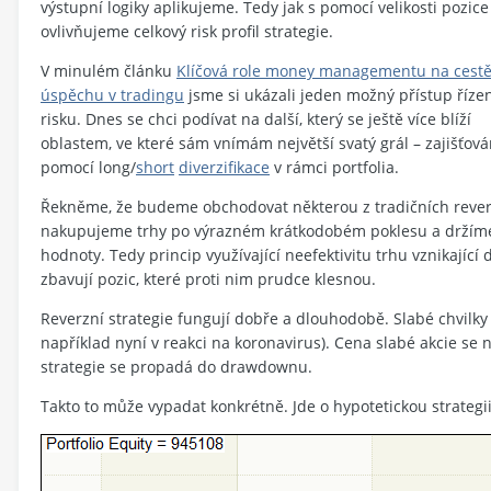
výstupní logiky aplikujeme. Tedy jak s pomocí velikosti pozice
ovlivňujeme celkový risk profil strategie.
V minulém článku
Klíčová role money managementu na cestě
úspěchu v tradingu
jsme si ukázali jeden možný přístup říze
risku. Dnes se chci podívat na další, který se ještě více blíží
oblastem, ve které sám vnímám největší svatý grál – zajišťová
pomocí long/
short
diverzifikace
v rámci portfolia.
Řekněme, že budeme obchodovat některou z tradičních reverzní
nakupujeme trhy po výrazném krátkodobém poklesu a držíme j
hodnoty. Tedy princip využívající neefektivitu trhu vznikající
zbavují pozic, které proti nim prudce klesnou.
Reverzní strategie fungují dobře a dlouhodobě. Slabé chvilky
například nyní v reakci na koronavirus). Cena slabé akcie se 
strategie se propadá do drawdownu.
Takto to může vypadat konkrétně. Jde o hypotetickou strategi