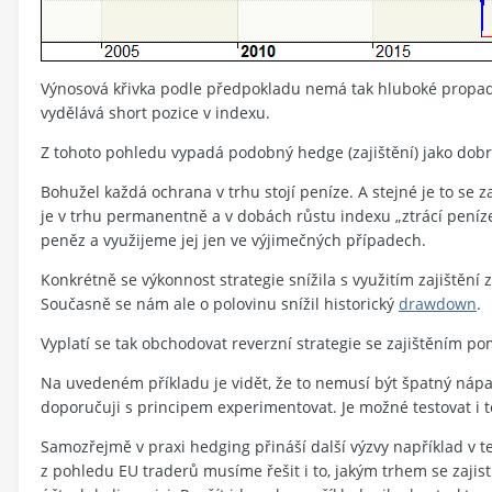
Výnosová křivka podle předpokladu nemá tak hluboké propady
vydělává short pozice v indexu.
Z tohoto pohledu vypadá podobný hedge (zajištění) jako dob
Bohužel každá ochrana v trhu stojí peníze. A stejné je to se z
je v trhu permanentně a v dobách růstu indexu „ztrácí peníze“.
peněz a využijeme jej jen ve výjimečných případech.
Konkrétně se výkonnost strategie snížila s využitím zajištění
Současně se nám ale o polovinu snížil historický
drawdown
.
Vyplatí se tak obchodovat reverzní strategie se zajištěním p
Na uvedeném příkladu je vidět, že to nemusí být špatný nápa
doporučuji s principem experimentovat. Je možné testovat i to
Samozřejmě v praxi hedging přináší další výzvy například v t
z pohledu EU traderů musíme řešit i to, jakým trhem se zajist