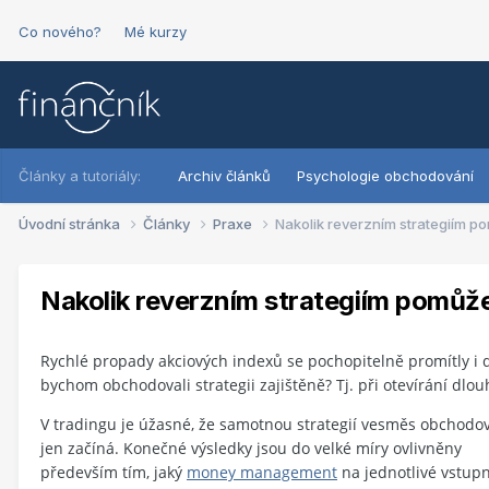
Co nového?
Mé kurzy
Články a tutoriály:
Archiv článků
Psychologie obchodování
Úvodní stránka
Články
Praxe
Nakolik reverzním strategiím p
Nakolik reverzním strategiím pomůže
Rychlé propady akciových indexů se pochopitelně promítly i 
bychom obchodovali strategii zajištěně? Tj. při otevírání dlo
V tradingu je úžasné, že samotnou strategií vesměs obchodo
jen začíná. Konečné výsledky jsou do velké míry ovlivněny
především tím, jaký
money management
na jednotlivé vstupn