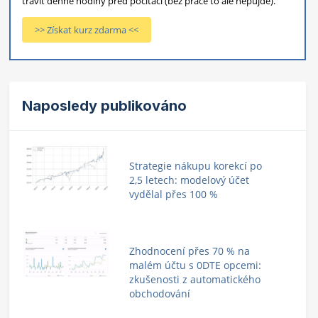
trávit denně hodiny před počítači (bez práce to ale nepůjde).
>> Získat kurz zdarma <<
Naposledy publikováno
Strategie nákupu korekcí po
2,5 letech: modelový účet
vydělal přes 100 %
Zhodnocení přes 70 % na
malém účtu s 0DTE opcemi:
zkušenosti z automatického
obchodování