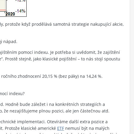
, protože když prodělává samotná strategie nakupující akcie,
rý nápad.
ajištěním pomocí indexu. Je potřeba si uvědomit, že zajištění
 Prostě stejně, jako klasické pojištění – to nás stojí spoustu
 z ročního zhodnocení 20,15 % (bez páky) na 14,24 %.
omocí indexu?
d. Hodně bude záležet i na konkrétních strategiích a
, že nezajišťujeme plnou pozici, ale jen částečnou atd.
echnické implementaci. Otevíráme další extra pozice a
it. Protože klasické americké
ETF
nemusí být na malých