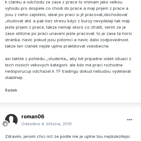
k clanku a odchodu ze zase z prace to vnimam jako velkou
vyhodu pro dospele co chodi do prace a maji prijem z prace a
jsou z neho zajisteni, ideal po praci si jit pracovat,obchodovat
,studovat atd. a pak bez stresu kdyz z burzy nevydelaji tak maji
jeste prijem z prace. takze nemaji skoro co ztratit, verim ze je
zase obtizne po praci unaveni jeste pracovat. to je zase ta horsi
stranka. navic pokud jsou potomci a navic dalsi zodpovednost.
takze ten clanek nejde uplne praktikovat vseobecne.
asi takhle z pohledu ,,studenta,, aby lidi pripadne videli situaci z
tech nizsich vekovych kategorii. ale kdo ma praci rozhodne
nedoporucuji odchazet k TF tradingu dokud nebudou vydelavat
stabilneji.
Radek
roman06
Odesláno
8. března, 2010
Zdravim, jenom chci rict ze podle me je uplne tou nejdulezitejsi