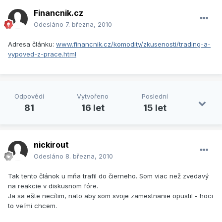
Financnik.cz
Odesláno
7. března, 2010
Adresa článku:
www.financnik.cz/komodity/zkusenosti/trading-a-
vypoved-z-prace.html
Odpovědí
Vytvořeno
Poslední
81
16 let
15 let
nickirout
Odesláno
8. března, 2010
Tak tento článok u mňa trafil do čierneho. Som viac než zvedavý
na reakcie v diskusnom fóre.
Ja sa ešte necítim, nato aby som svoje zamestnanie opustil - hoci
to veľmi chcem.