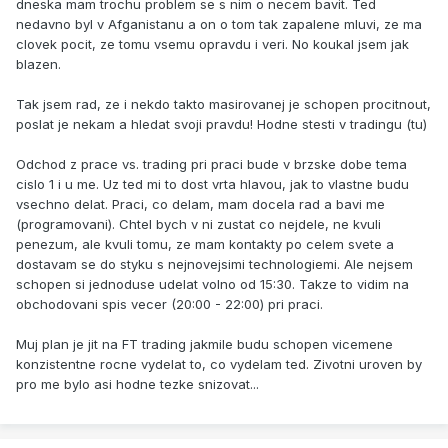
dneska mam trochu problem se s nim o necem bavit. Ted
nedavno byl v Afganistanu a on o tom tak zapalene mluvi, ze ma
clovek pocit, ze tomu vsemu opravdu i veri. No koukal jsem jak
blazen.
Tak jsem rad, ze i nekdo takto masirovanej je schopen procitnout,
poslat je nekam a hledat svoji pravdu! Hodne stesti v tradingu (tu)
Odchod z prace vs. trading pri praci bude v brzske dobe tema
cislo 1 i u me. Uz ted mi to dost vrta hlavou, jak to vlastne budu
vsechno delat. Praci, co delam, mam docela rad a bavi me
(programovani). Chtel bych v ni zustat co nejdele, ne kvuli
penezum, ale kvuli tomu, ze mam kontakty po celem svete a
dostavam se do styku s nejnovejsimi technologiemi. Ale nejsem
schopen si jednoduse udelat volno od 15:30. Takze to vidim na
obchodovani spis vecer (20:00 - 22:00) pri praci.
Muj plan je jit na FT trading jakmile budu schopen vicemene
konzistentne rocne vydelat to, co vydelam ted. Zivotni uroven by
pro me bylo asi hodne tezke snizovat...