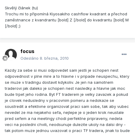
Skvělý článek (tu)
Trochu mi to připomíná Kiyosakiho cashflow kvadrant a přechod
zaměstnance z kvandrantu [bold] Z [/bold] do kvadrantu [bold] M
[/bold] ;)
focus
Odesláno
8. března, 2010
Kazdy za sebe si musi odpovedet sam jestli je schopen nest
odpovednost v plne mire a to hlavne i v pripade neuspechu, ktery
se muze v tradingu dostavit kdykoliv. Je jen na samotnem
traderovi jak daleko je schopen nest nasledky a hlavne jak moc
bude trpet jeho rodina. Byt FT traderem je velky zavazek a pokud
je clovek nedusledny v pracovnim pomeru a nedokaze se
soustredit a efektivne organizovat praci sam sobe, tak aby vubec
nevedel ze ma nejakeho sefa, nejlepe je o jeden krok neustale
pred sefem a na meetingy chodi perfektne pripraveny, nedela
veci na posledni chvili, neodsunuje dulezite ukoly na dalsi dny -
tak potom muze jednou uvazovat o praci TF tradera, jinak to bude