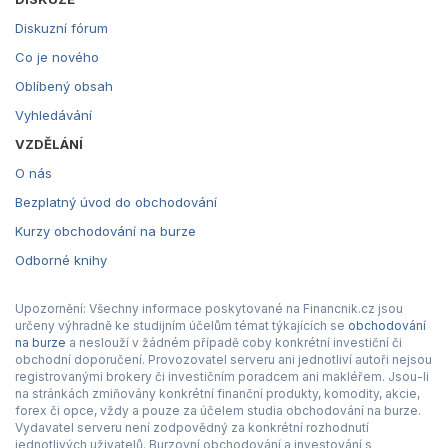
Diskuzní fórum
Co je nového
Oblíbený obsah
Vyhledávání
VZDĚLÁNÍ
O nás
Bezplatný úvod do obchodování
Kurzy obchodování na burze
Odborné knihy
Upozornění: Všechny informace poskytované na Financnik.cz jsou
určeny výhradně ke studijním účelům témat týkajících se
obchodování
na burze
a neslouží v žádném případě coby konkrétní investiční či
obchodní doporučení. Provozovatel serveru ani jednotliví autoři nejsou
registrovanými brokery či investičním poradcem ani makléřem. Jsou-li
na stránkách zmiňovány konkrétní finanční produkty, komodity, akcie,
forex či opce, vždy a pouze za účelem studia obchodování na burze.
Vydavatel serveru není zodpovědný za konkrétní rozhodnutí
jednotlivých uživatelů. Burzovní obchodování a investování s