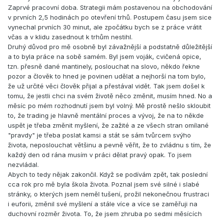
Zaprvé pracovní doba. Strategii mám postavenou na obchodování
v prvních 2,5 hodinách po otevření trhů. Postupem času jsem sice
vynechal prvních 30 minut, ale zpočátku bych se z práce vrátit
včas a v klidu zasednout k trhům nestihl.
Druhý důvod pro mě osobně byl závažnější a podstatně důležitější
a to byla práce na sobě samém. Byl jsem voják, cvičená opice,
tzn. přesně dané mantinely, poslouchat na slovo, někdo řekne
pozor a člověk to hned je povinen udělat a nejhorší na tom bylo,
že už určité věci člověk přijal a přestával vidět. Tak jsem došel k
tomu, že jestli chci na svém životě něco změnit, musím hned. No a
měsíc po mém rozhodnutí jsem byl volný. Mě prostě nešlo skloubit
to, že trading je hlavně mentální proces a vývoj, že na to někde
uspět je třeba změnit myšlení, že zažité a ze všech stran omílané
"pravdy" je třeba poslat kamsi a stát se sám tvůrcem svýho
života, neposlouchat většinu a pevně věřit, že to zvládnu s tím, že
každý den od rána musím v práci dělat pravý opak. To jsem
nezvládal.
Abych to tedy nějak zakončil. Když se podívám zpět, tak poslední
cca rok pro mě byla škola života. Poznal jsem své silné i slabé
stránky, o kterých jsem neměl tušení, prožil nekonečnou frustraci
i euforii, změnil své myšlení a stále více a více se zaměřuji na
duchovní rozměr života. To, že jsem zhruba po sedmi měsících