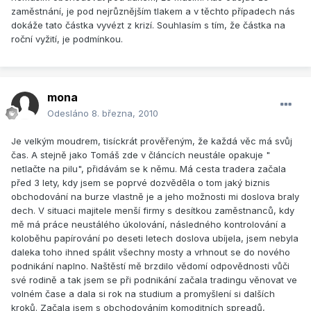
zaměstnání, je pod nejrůznějším tlakem a v těchto případech nás
dokáže tato částka vyvézt z krizí. Souhlasím s tím, že částka na
roční vyžití, je podmínkou.
mona
Odesláno
8. března, 2010
Je velkým moudrem, tisíckrát prověřeným, že každá věc má svůj
čas. A stejně jako Tomáš zde v článcích neustále opakuje "
netlačte na pilu", přidávám se k němu. Má cesta tradera začala
před 3 lety, kdy jsem se poprvé dozvěděla o tom jaký biznis
obchodování na burze vlastně je a jeho možnosti mi doslova braly
dech. V situaci majitele menší firmy s desítkou zaměstnanců, kdy
mě má práce neustálého úkolování, následného kontrolování a
koloběhu papírování po deseti letech doslova ubíjela, jsem nebyla
daleka toho ihned spálit všechny mosty a vrhnout se do nového
podnikání naplno. Naštěstí mě brzdilo vědomí odpovědnosti vůči
své rodině a tak jsem se při podnikání začala tradingu věnovat ve
volném čase a dala si rok na studium a promyšlení si dalších
kroků. Začala jsem s obchodováním komoditních spreadů,