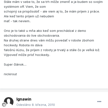
Stále mám v sebe to, že sa trh môže zmeniť a ja budem so svojím
systémom off. Viem, že som
schopný sa prispôsobiť - ale viem aj to, že mám príjem z práce.
Ale keď tento príjem už nebudem
mať - tak neviem..
Ono je to také u mňa ako keď som prechádzal z demo
obchodovania do live obchodovania.
Na druhej strane dnes vám môžu povedať v robote zbohom
hocikedy. Robota mi dáva
falošnú ilúziu, že príjem z roboty je trvalý a stále čo je veľká lož.
Výpoveď môže prísť hocikedy..
Super článok....
nickirout
Ignawin
Odesláno
8. března, 2010