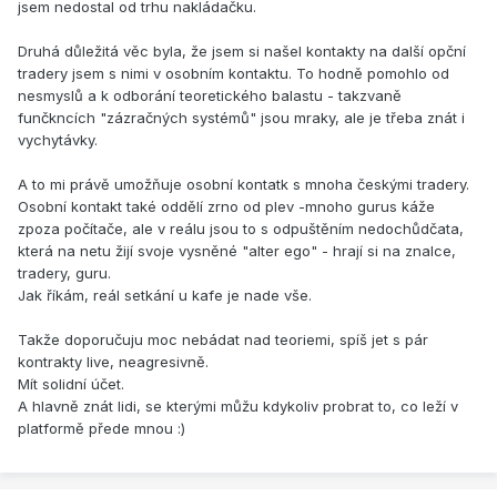
jsem nedostal od trhu nakládačku.
Druhá důležitá věc byla, že jsem si našel kontakty na další opční
tradery jsem s nimi v osobním kontaktu. To hodně pomohlo od
nesmyslů a k odborání teoretického balastu - takzvaně
funčkncích "zázračných systémů" jsou mraky, ale je třeba znát i
vychytávky.
A to mi právě umožňuje osobní kontatk s mnoha českými tradery.
Osobní kontakt také oddělí zrno od plev -mnoho gurus káže
zpoza počítače, ale v reálu jsou to s odpuštěním nedochůdčata,
která na netu žijí svoje vysněné "alter ego" - hrají si na znalce,
tradery, guru.
Jak říkám, reál setkání u kafe je nade vše.
Takže doporučuju moc nebádat nad teoriemi, spíš jet s pár
kontrakty live, neagresivně.
Mít solidní účet.
A hlavně znát lidi, se kterými můžu kdykoliv probrat to, co leží v
platformě přede mnou :)