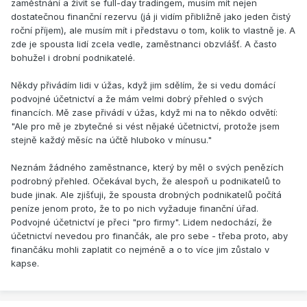
zaměstnání a živit se full-day tradingem, musím mít nejen
dostatečnou finanční rezervu (já ji vidím přibližně jako jeden čistý
roční příjem), ale musím mít i představu o tom, kolik to vlastně je. A
zde je spousta lidí zcela vedle, zaměstnanci obzvlášť. A často
bohužel i drobní podnikatelé.
Někdy přivádím lidi v úžas, když jim sdělím, že si vedu domácí
podvojné účetnictví a že mám velmi dobrý přehled o svých
financích. Mě zase přivádí v úžas, když mi na to někdo odvětí:
"Ale pro mě je zbytečné si vést nějaké účetnictví, protože jsem
stejně každý měsíc na účtě hluboko v mínusu."
Neznám žádného zaměstnance, který by měl o svých penězích
podrobný přehled. Očekával bych, že alespoň u podnikatelů to
bude jinak. Ale zjišťuji, že spousta drobných podnikatelů počítá
peníze jenom proto, že to po nich vyžaduje finanční úřad.
Podvojné účetnictví je přeci "pro firmy". Lidem nedochází, že
účetnictví nevedou pro finančák, ale pro sebe - třeba proto, aby
finančáku mohli zaplatit co nejméně a o to více jim zůstalo v
kapse.