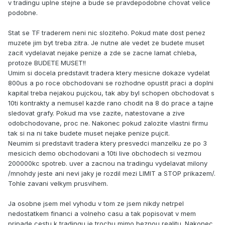
v tradingu uplne stejne a bude se pravdepodobne chovat velice
podobne.
Stat se TF traderem neni nic sloziteho. Pokud mate dost penez
muzete jim byt treba zitra. Je nutne ale vedet ze budete muset
zacit vydelavat nejake penize a zde se zacne lamat chleba,
protoze BUDETE MUSET!!
Umim si docela predstavit tradera ktery mesicne dokaze vydelat
800us a po roce obchodovani se rozhodne opustit praci a doplni
kapital treba nejakou pujckou, tak aby byl schopen obchodovat s
10ti kontrakty a nemusel kazde rano chodit na 8 do prace a tajne
sledovat grafy. Pokud ma vse zazite, natestovane a zive
odobchodovane, proc ne. Nakonec pokud zalozite vlastni firmu
tak si na ni take budete muset nejake penize pujcit.
Neumim si predstavit tradera ktery presvedci manzelku ze po 3
mesicich demo obchodovani a 10ti live obchodech si vezmou
200000kc spotreb. uver a zacnou na tradingu vydelavat milony
/mnohdy jeste ani nevi jaky je rozdil mezi LIMIT a STOP prikazem/.
Tohle zavani velkym prusvihem.
Ja osobne jsem mel vyhodu v tom ze jsem nikdy netrpel
nedostatkem financi a volneho casu a tak popisovat v mem
pripade cestu k tradingu je trochu mimo beznou realitu. Nakonec