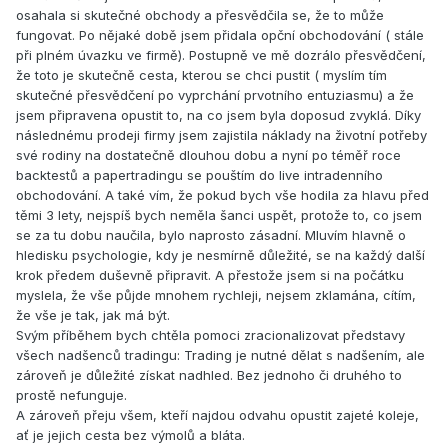
osahala si skutečné obchody a přesvědčila se, že to může
fungovat. Po nějaké době jsem přidala opční obchodování ( stále
při plném úvazku ve firmě). Postupně ve mě dozrálo přesvědčení,
že toto je skutečně cesta, kterou se chci pustit ( myslím tím
skutečné přesvědčení po vyprchání prvotního entuziasmu) a že
jsem připravena opustit to, na co jsem byla doposud zvyklá. Díky
následnému prodeji firmy jsem zajistila náklady na životní potřeby
své rodiny na dostatečně dlouhou dobu a nyní po téměř roce
backtestů a papertradingu se pouštím do live intradenního
obchodování. A také vím, že pokud bych vše hodila za hlavu před
těmi 3 lety, nejspíš bych neměla šanci uspět, protože to, co jsem
se za tu dobu naučila, bylo naprosto zásadní. Mluvím hlavně o
hledisku psychologie, kdy je nesmírně důležité, se na každý další
krok předem duševně připravit. A přestože jsem si na počátku
myslela, že vše půjde mnohem rychleji, nejsem zklamána, cítím,
že vše je tak, jak má být.
Svým příběhem bych chtěla pomoci zracionalizovat představy
všech nadšenců tradingu: Trading je nutné dělat s nadšením, ale
zároveň je důležité získat nadhled. Bez jednoho či druhého to
prostě nefunguje.
A zároveň přeju všem, kteří najdou odvahu opustit zajeté koleje,
ať je jejich cesta bez výmolů a bláta.