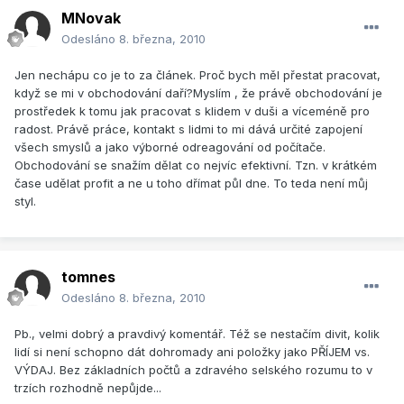
MNovak
Odesláno
8. března, 2010
Jen nechápu co je to za článek. Proč bych měl přestat pracovat,
když se mi v obchodování daří?Myslím , že právě obchodování je
prostředek k tomu jak pracovat s klidem v duši a víceméně pro
radost. Právě práce, kontakt s lidmi to mi dává určité zapojení
všech smyslů a jako výborné odreagování od počítače.
Obchodování se snažím dělat co nejvíc efektivní. Tzn. v krátkém
čase udělat profit a ne u toho dřímat půl dne. To teda není můj
styl.
tomnes
Odesláno
8. března, 2010
Pb., velmi dobrý a pravdivý komentář. Též se nestačím divit, kolik
lidí si není schopno dát dohromady ani položky jako PŘÍJEM vs.
VÝDAJ. Bez základních počtů a zdravého selského rozumu to v
trzích rozhodně nepůjde...