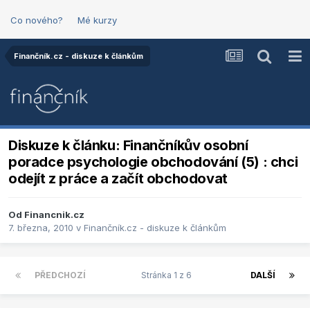
Co nového?
Mé kurzy
Finančník.cz - diskuze k článkům
Diskuze k článku: Finančníkův osobní
poradce psychologie obchodování (5) : chci
odejít z práce a začít obchodovat
Od
Financnik.cz
7. března, 2010
v
Finančník.cz - diskuze k článkům
PŘEDCHOZÍ
Stránka 1 z 6
DALŠÍ