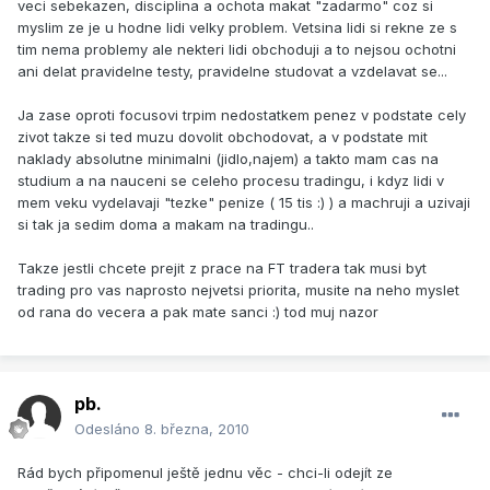
veci sebekazen, disciplina a ochota makat "zadarmo" coz si
myslim ze je u hodne lidi velky problem. Vetsina lidi si rekne ze s
tim nema problemy ale nekteri lidi obchoduji a to nejsou ochotni
ani delat pravidelne testy, pravidelne studovat a vzdelavat se...
Ja zase oproti focusovi trpim nedostatkem penez v podstate cely
zivot takze si ted muzu dovolit obchodovat, a v podstate mit
naklady absolutne minimalni (jidlo,najem) a takto mam cas na
studium a na nauceni se celeho procesu tradingu, i kdyz lidi v
mem veku vydelavaji "tezke" penize ( 15 tis :) ) a machruji a uzivaji
si tak ja sedim doma a makam na tradingu..
Takze jestli chcete prejit z prace na FT tradera tak musi byt
trading pro vas naprosto nejvetsi priorita, musite na neho myslet
od rana do vecera a pak mate sanci :) tod muj nazor
pb.
Odesláno
8. března, 2010
Rád bych připomenul ještě jednu věc - chci-li odejít ze