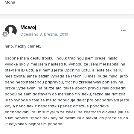
Mona
Mcwoj
Odesláno
8. března, 2010
mno, hezky clanek,
osobne mam cestu trosku jinou,k tradingu jsem presel misto
vysoke skoly. mel jsem nastesti tu vyhodu ze jsem mel kapital na
otevreni ID uctu a k nemu jeste Opcniho uctu, a jeste tak na 10
mes zivota. jenze zattim vypada ze i tech 10 mes. bude malo, je to
dano nedostatecnou pripravou, trochu zkreslenymi pohledy na
brzke vydelavani na burze atd. takze abych pravdu rekl posledni
dobou se sam dostavam do mensiho fin. tlaku, tezko ale rict zda
je to vyhoda v tom ze me to donucuje delat pro obchodovani jeste
vic, a nebo tlak z nedostatku penez omezuje pohodove
obchodovani, to uz si myslim ze zalezi na zdatnosti cloveka jak se
s tim popere. shodit naklady na minimum a makat. do prace se da
jit kdykoliv v nejhorsim pripade.