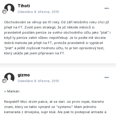
Tihoti
Odesláno
8. března, 2010
Obchodování se věnuji asi tři roky. Od září letošního roku chci již
přejít na FT. Zvolil jsem strategií, že již několik měsíců si
pravidelně posílám peníze ze svého obchodního účtu jako "plat" i
když ty peníze zatím vůbec nepotřebuji. Je to podle mě docela
dobrá metoda jak přejít na FT, protože pravidelně si vyplácet
"plat" a ještě zvyšovat hodnotu účtu, to je ten opravdový test,
který ukáže jak jsem připraven na FT.
gizmo
Odesláno
8. března, 2010
> Markan
Respekt!!! Moc drzim palce, at se dari. Jsi prvni vojak, ktereho
znam, ktery se takto vymanil ze "systemu". Mam jednoho
kamarada z drivejska, supr kluk. Ale pak to podepsal armade a