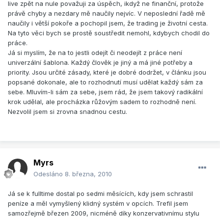
live zpět na nule považuji za úspěch, ikdyž ne finanční, protože
právě chyby a nezdary mě naučily nejvíc. V neposlední řadě mě
naučily i větší pokoře a pochopil jsem, že trading je životní cesta.
Na tyto věci bych se prostě soustředit nemohl, kdybych chodil do
práce.
Já si myslím, že na to jestli odejít či neodejít z práce není
univerzální šablona. Každý člověk je jiný a má jiné potřeby a
priority. Jsou určité zásady, které je dobré dodržet, v článku jsou
popsané dokonale, ale to rozhodnutí musí udělat každý sám za
sebe. Mluvím-li sám za sebe, jsem rád, že jsem takový radikální
krok udělal, ale procházka růžovým sadem to rozhodně není.
Nezvolil jsem si zrovna snadnou cestu.
Myrs
Odesláno
8. března, 2010
Já se k fulltime dostal po sedmi měsících, kdy jsem schrastil
peníze a měl vymyšlený klidný systém v opcích. Trefil jsem
samozřejmě březen 2009, nicméně díky konzervativnímu stylu