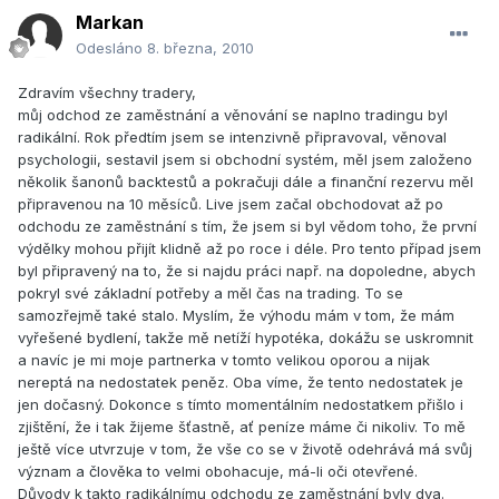
Markan
Odesláno
8. března, 2010
Zdravím všechny tradery,
můj odchod ze zaměstnání a věnování se naplno tradingu byl
radikální. Rok předtím jsem se intenzivně připravoval, věnoval
psychologii, sestavil jsem si obchodní systém, měl jsem založeno
několik šanonů backtestů a pokračuji dále a finanční rezervu měl
připravenou na 10 měsíců. Live jsem začal obchodovat až po
odchodu ze zaměstnání s tím, že jsem si byl vědom toho, že první
výdělky mohou přijít klidně až po roce i déle. Pro tento případ jsem
byl připravený na to, že si najdu práci např. na dopoledne, abych
pokryl své základní potřeby a měl čas na trading. To se
samozřejmě také stalo. Myslím, že výhodu mám v tom, že mám
vyřešené bydlení, takže mě netíží hypotéka, dokážu se uskromnit
a navíc je mi moje partnerka v tomto velikou oporou a nijak
nereptá na nedostatek peněz. Oba víme, že tento nedostatek je
jen dočasný. Dokonce s tímto momentálním nedostatkem přišlo i
zjištění, že i tak žijeme šťastně, ať peníze máme či nikoliv. To mě
ještě více utvrzuje v tom, že vše co se v životě odehrává má svůj
význam a člověka to velmi obohacuje, má-li oči otevřené.
Důvody k takto radikálnímu odchodu ze zaměstnání byly dva.