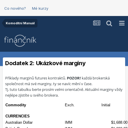
Co nového?
Mé kurzy
Komoditní Manuál
Dodatek 2: Ukázkové marginy
Příklady marginů futures kontraktů.
POZOR!
každá brokerská
společnost má své marginy, ty se navíc mění v čase.
Tj. tuto tabulku berte prosím velmi orientačně. Aktuální marginy vždy
nejlépe zjistíte u svého brokera.
Commodity
Exch.
Initial
CURRENCIES
Australian Dollar
IMM
$1,688.00