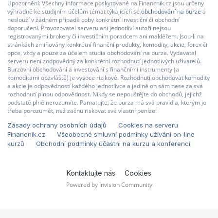
Upozornění: Všechny informace poskytované na Financnik.cz jsou určeny
výhradně ke studijním účelům témat týkajících se
obchodování na burze
a
neslouží v žádném případě coby konkrétní investiční či obchodní
doporučení. Provozovatel serveru ani jednotliví autoři nejsou
registrovanými brokery či investičním poradcem ani makléřem. Jsou-li na
stránkách zmiňovány konkrétní finanční produkty, komodity, akcie, forex či
opce, vždy a pouze za účelem studia obchodování na burze. Vydavatel
serveru není zodpovědný za konkrétní rozhodnutí jednotlivých uživatelů.
Burzovní obchodování a investování s finančními instrumenty (a
komoditami obzvláště) je vysoce rizikové. Rozhodnutí obchodovat komodity
a akcie je odpovědností každého jednotlivce a jedině on sám nese za svá
rozhodnutí plnou odpovědnost. Nikdy se nepouštějte do obchodů, jejichž
podstatě plně nerozumíte. Pamatujte, že burza má svá pravidla, kterým je
třeba porozumět, než začnu riskovat své vlastní peníze!
Zásady ochrany osobních údajů
Cookies na serveru
Financnik.cz
Všeobecné smluvní podmínky užívání on-line
kurzů
Obchodní podmínky účastni na kurzu a konferenci
Kontaktujte nás
Cookies
Powered by Invision Community