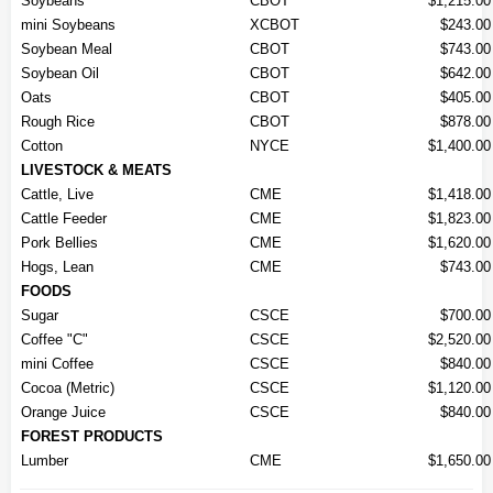
Soybeans
CBOT
$1,215.00
mini Soybeans
XCBOT
$243.00
Soybean Meal
CBOT
$743.00
Soybean Oil
CBOT
$642.00
Oats
CBOT
$405.00
Rough Rice
CBOT
$878.00
Cotton
NYCE
$1,400.00
LIVESTOCK & MEATS
Cattle, Live
CME
$1,418.00
Cattle Feeder
CME
$1,823.00
Pork Bellies
CME
$1,620.00
Hogs, Lean
CME
$743.00
FOODS
Sugar
CSCE
$700.00
Coffee "C"
CSCE
$2,520.00
mini Coffee
CSCE
$840.00
Cocoa (Metric)
CSCE
$1,120.00
Orange Juice
CSCE
$840.00
FOREST PRODUCTS
Lumber
CME
$1,650.00