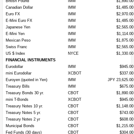
British Pound
IMM
$1,890.00
Canadian Dollar
IMM
$1,485.00
Euro FX
IMM
$2,970.00
E-Mini Euro FX
IMM
$1,485.00
Japanese Yen
IMM
$2,565.00
E-Mini Yen
IMM
$1,114.00
Mexican Peso
IMM
$1,875.00
Swiss Franc
IMM
$2,565.00
US $ Index
NYCE
$1,330.00
FINANCIAL INSTRUMENTS
Eurodollar
IMM
$945.00
mini Eurodollar
XCBOT
$337.00
Euroyen (quoted in Yen)
IMM
JPY 23,625.00
Treasury Bills
IMM
$675.00
Treasury Bonds 30 yr.
CBOT
$1,890.00
mini T-Bonds
XCBOT
$945.00
Treasury Notes 10 yr.
CBOT
$1,148.00
Treasury Notes 5 yr.
CBOT
$743.00
Treasury Notes 2 yr
CBOT
$608.00
Municipal Bonds
CBOT
$1,215.00
Fed Funds (30 days)
CBOT
$304.00