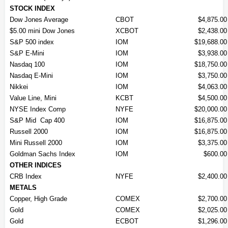
STOCK INDEX
Dow Jones Average
CBOT
$4,875.00
$5.00 mini Dow Jones
XCBOT
$2,438.00
S&P 500 index
IOM
$19,688.00
S&P E-Mini
IOM
$3,938.00
Nasdaq 100
IOM
$18,750.00
Nasdaq E-Mini
IOM
$3,750.00
Nikkei
IOM
$4,063.00
Value Line, Mini
KCBT
$4,500.00
NYSE Index Comp
NYFE
$20,000.00
S&P Mid Cap 400
IOM
$16,875.00
Russell 2000
IOM
$16,875.00
Mini Russell 2000
IOM
$3,375.00
Goldman Sachs Index
IOM
$600.00
OTHER INDICES
CRB Index
NYFE
$2,400.00
METALS
Copper, High Grade
COMEX
$2,700.00
Gold
COMEX
$2,025.00
Gold
ECBOT
$1,296.00