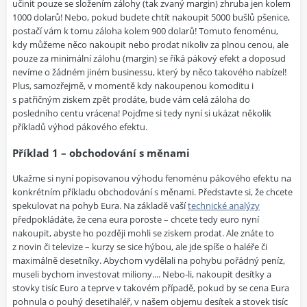
učinit pouze se složením zálohy (tak zvaný
margin
) zhruba jen kolem
1000 dolarů! Nebo, pokud budete chtít nakoupit 5000 bušlů pšenice,
postačí vám k tomu záloha kolem 900 dolarů! Tomuto fenoménu,
kdy můžeme něco nakoupit nebo prodat nikoliv za plnou cenou, ale
pouze za minimální zálohu (
margin
) se říká
pákový efekt
a doposud
nevíme o žádném jiném businessu, který by něco takového nabízel!
Plus, samozřejmě, v momentě kdy nakoupenou komoditu i
s patřičným ziskem zpět prodáte, bude vám celá záloha do
posledního centu vrácena! Pojďme si tedy nyní si ukázat několik
příkladů výhod pákového efektu.
Příklad 1 – obchodování s měnami
Ukažme si nyní popisovanou výhodu fenoménu pákového efektu na
konkrétním
příkladu obchodování s měnami
. Představte si, že chcete
spekulovat na pohyb Eura. Na základě vaší
technické analýzy
předpokládáte, že cena eura poroste – chcete tedy euro nyní
nakoupit, abyste ho později mohli se ziskem prodat. Ale znáte to
z novin či televize – kurzy se sice hýbou, ale jde spíše o haléře či
maximálně desetníky. Abychom vydělali na pohybu pořádný peníz,
museli bychom investovat miliony.... Nebo-li, nakoupit desítky a
stovky tisíc Euro a teprve v takovém případě, pokud by se cena Eura
pohnula o pouhý desetihaléř, v našem objemu desítek a stovek tisíc