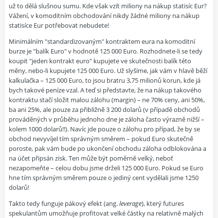
už to dělá slušnou sumu. Kde však vzít miliony na nákup statisíc Eur?
Vážení, v komoditním obchodování nikdy žádné miliony na nákup
statisíce Eur potřebovat nebudete!
Minimálním "standardizovaným" kontraktem eura na komoditní
burze je "balík Euro" v hodnotě 125 000 Euro. Rozhodnete-li se tedy
koupit "jeden kontrakt euro" kupujete ve skutečnosti balík této
měny, nebo-li kupujete 125 000 Euro. Už slyšíme, jak vám v hlavě běží
kalkulačka – 125 000 Euro, to jsou bratru 3,75 milionů korun, kde já
bych takové peníze vzal. A teď si představte, že na nákup takového
kontraktu stačí složit malou zálohu (
margin
) – ne 70% ceny, ani 50%,
ba ani 25%, ale pouze za přibližně 3 200 dolarů (v případě obchodů
prováděných v průběhu jednoho dne je záloha často výrazně nižší –
kolem 1000 dolarů!!). Navíc jde pouze o zálohu pro případ, že by se
obchod nevyvíjel tím správným směrem – pokud Euro skutečně
poroste, pak vám bude po ukončení obchodu záloha odblokována a
na účet připsán zisk. Ten může být poměrně velký, neboť
nezapomeňte – celou dobu jsme drželi 125 000 Euro.
Pokud se Euro
hne tím správným směrem pouze o jediný cent vydělali jsme 1250
dolarů!
Takto tedy funguje
pákový efekt
(ang.
leverage
), který futures
spekulantům umožňuje profitovat velké částky na relativně malých