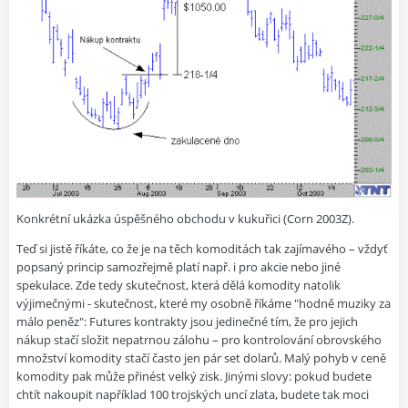
Konkrétní ukázka úspěšného obchodu v kukuřici (Corn 2003Z).
Teď si jistě říkáte, co že je na těch komoditách tak zajímavého – vždyť
popsaný princip samozřejmě platí např. i pro akcie nebo jiné
spekulace. Zde tedy skutečnost, která dělá komodity natolik
výjimečnými - skutečnost, které my osobně říkáme "hodně muziky za
málo peněz":
Futures kontrakty jsou jedinečné tím, že pro jejich
nákup stačí složit nepatrnou zálohu
– pro kontrolování obrovského
množství komodity stačí často jen pár set dolarů. Malý pohyb v ceně
komodity pak může přinést velký zisk. Jinými slovy: pokud budete
chtít nakoupit například 100 trojských uncí zlata, budete tak moci