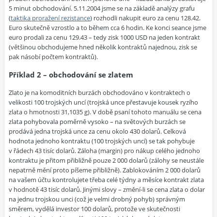
5 minut obchodování. 5.11.2004 jsme se na základě analýzy grafu
(
taktika proražení rezistance
) rozhodli nakupit euro za cenu 128.42.
Euro skutečně vzrostlo a to během cca 6 hodin. Ke konci seance jsme
euro prodali za cenu 129.43 – tedy zisk 1000 USD na jeden kontrakt
(většinou obchodujeme hned několik kontraktů najednou, zisk se
pak násobí počtem kontraktů).
Příklad 2 – obchodování se zlatem
Zlato je na komoditních burzách obchodováno v kontraktech o
velikosti 100 trojských uncí (trojská unce přestavuje kousek ryzího
zlata o hmotnosti 31,1035 g). V době psaní tohoto manuálu se cena
zlata pohybovala poměrně vysoko – na světových burzách se
prodává jedna trojská unce za cenu okolo 430 dolarů. Celková
hodnota jednoho kontraktu (100 trojských uncí) se tak pohybuje
v řádech 43 tisíc dolarů. Záloha (margin) pro nákup celého jednoho
kontraktu je přitom přibližně pouze 2 000 dolarů (zálohy se neustále
nepatrně mění proto píšeme přibližně).
Zablokováním 2 000 dolarů
na vašem účtu kontrolujete třeba celé týdny a měsíce kontrakt zlata
v hodnotě 43 tisíc dolarů.
Jinými slovy – změní-li se cena zlata o dolar
na jednu trojskou unci (což je velmi drobný pohyb) správným
směrem, vydělá investor 100 dolarů, protože ve skutečnosti