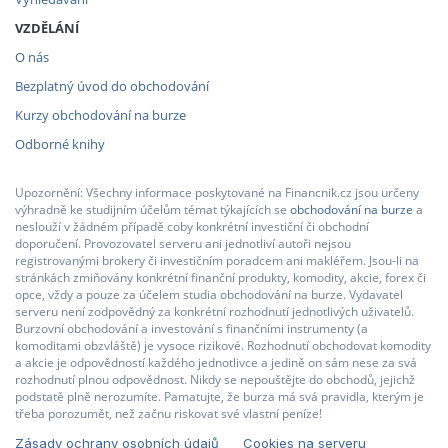
VZDĚLÁNÍ
O nás
Bezplatný úvod do obchodování
Kurzy obchodování na burze
Odborné knihy
Upozornění: Všechny informace poskytované na Financnik.cz jsou určeny
výhradně ke studijním účelům témat týkajících se
obchodování na burze
a
neslouží v žádném případě coby konkrétní investiční či obchodní
doporučení. Provozovatel serveru ani jednotliví autoři nejsou
registrovanými brokery či investičním poradcem ani makléřem. Jsou-li na
stránkách zmiňovány konkrétní finanční produkty, komodity, akcie, forex či
opce, vždy a pouze za účelem studia obchodování na burze. Vydavatel
serveru není zodpovědný za konkrétní rozhodnutí jednotlivých uživatelů.
Burzovní obchodování a investování s finančními instrumenty (a
komoditami obzvláště) je vysoce rizikové. Rozhodnutí obchodovat komodity
a akcie je odpovědností každého jednotlivce a jedině on sám nese za svá
rozhodnutí plnou odpovědnost. Nikdy se nepouštějte do obchodů, jejichž
podstatě plně nerozumíte. Pamatujte, že burza má svá pravidla, kterým je
třeba porozumět, než začnu riskovat své vlastní peníze!
Zásady ochrany osobních údajů
Cookies na serveru