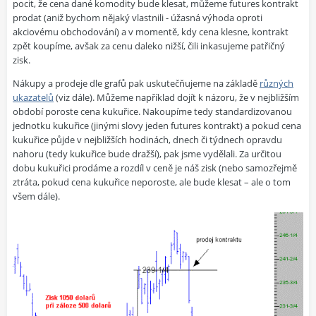
pocit, že cena dané komodity bude klesat, můžeme futures kontrakt
prodat (aniž bychom nějaký vlastnili - úžasná výhoda oproti
akciovému obchodování) a v momentě, kdy cena klesne, kontrakt
zpět koupíme, avšak za cenu daleko nižší, čili inkasujeme patřičný
zisk.
Nákupy a prodeje dle grafů pak uskutečňujeme na základě
různých
ukazatelů
(viz dále). Můžeme například dojít k názoru, že v nejbližším
období poroste cena kukuřice. Nakoupíme tedy standardizovanou
jednotku kukuřice (jinými slovy
jeden futures kontrakt
) a pokud cena
kukuřice půjde v nejbližších hodinách, dnech či týdnech opravdu
nahoru (tedy kukuřice bude dražší), pak jsme vydělali. Za určitou
dobu kukuřici prodáme a rozdíl v ceně je náš zisk (nebo samozřejmě
ztráta, pokud cena kukuřice neporoste, ale bude klesat – ale o tom
všem dále).