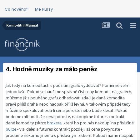
Co nového?
Mé kurzy
Komoditní Manuál
4. Hodně muziky za málo peněz
Jak tedy na komoditách s použitím grafů vydělávat? Poměrně velmi
jednoduše. Pokud se naučíme správně číst
ceny komodit na grafech
,
můžeme již z pouhého grafu odhadovat, zda-li je daná komodita
právě příliš drahá nebo naopak příliš levná. V takovém případě tedy
můžeme spekulovat, zda-li cena poroste nebo bude klesat. Pokud
budeme mít pocit, že cena poroste, nakoupíme futures kontrakt
dané komodity (skrze
brokera
, který ho pro nás nakoupí na příslušné
burze
- viz. dále) a futures kontrakt později, až cena povyroste -
prodáme někomu jinému s příslušným ziskem. Pokud máme naopak