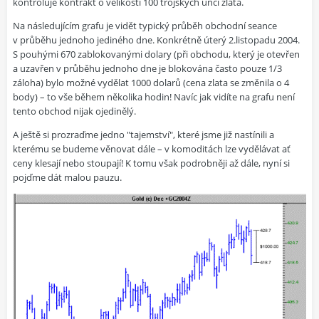
kontroluje kontrakt o velikosti 100 trojských uncí zlata.
Na následujícím grafu je vidět typický průběh obchodní seance
v průběhu jednoho jediného dne. Konkrétně úterý 2.listopadu 2004.
S pouhými 670 zablokovanými dolary (při obchodu, který je otevřen
a uzavřen v průběhu jednoho dne je blokována často pouze 1/3
záloha) bylo možné vydělat 1000 dolarů (cena zlata se změnila o 4
body) – to vše během několika hodin! Navíc jak vidíte na grafu není
tento obchod nijak ojedinělý.
A ještě si prozraďme jedno "tajemství", které jsme již nastínili a
kterému se budeme věnovat dále –
v komoditách lze vydělávat ať
ceny klesají nebo stoupají! K tomu však podrobněji až dále, nyní si
pojďme dát malou pauzu.