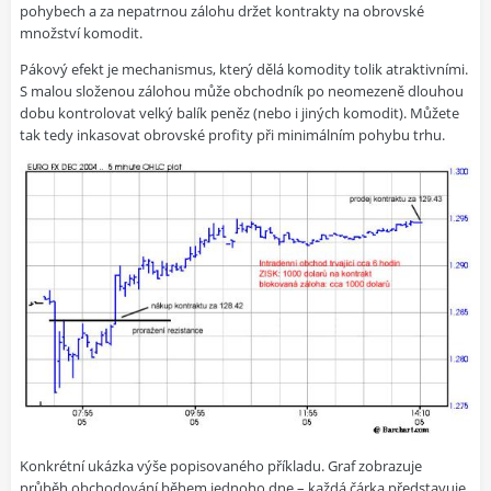
pohybech a za nepatrnou zálohu držet kontrakty na obrovské
množství komodit.
Pákový efekt je mechanismus, který dělá komodity tolik atraktivními.
S malou složenou zálohou může obchodník po neomezeně dlouhou
dobu kontrolovat velký balík peněz (nebo i jiných komodit). Můžete
tak tedy inkasovat obrovské profity při minimálním pohybu trhu.
Konkrétní ukázka výše popisovaného příkladu. Graf zobrazuje
průběh obchodování během jednoho dne – každá čárka představuje