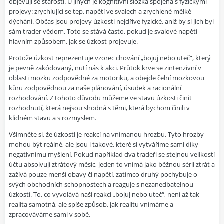
objevují se starosti. U jiných je kognitivní složka spojena s fyzickými
projevy: zrychlující se tep, napětí ve svalech a zrychlené mělké
dýchání. Občas jsou projevy úzkosti nejdříve fyzické, aniž by si jich byl
sám trader vědom. Toto se stává často, pokud je svalové napětí
hlavním způsobem, jak se úzkost projevuje.
Protože úzkost reprezentuje vzorec chování „bojuj nebo uteč“, který
je pevně zakódovaný, nutí nás k akci. Průtok krve se zintenzivní v
oblasti mozku zodpovědné za motoriku, a obejde čelní mozkovou
kůru zodpovědnou za naše plánování, úsudek a racionální
rozhodování. Z tohoto důvodu můžeme ve stavu úzkosti činit
rozhodnutí, která nejsou shodná s těmi, která bychom činili v
klidném stavu a s rozmyslem.
Všimněte si, že úzkosti je reakcí na vnímanou hrozbu. Tyto hrozby
mohou být reálné, ale jsou i takové, které si vytváříme sami díky
negativnímu myšlení. Pokud například dva tradeři se stejnou velikostí
účtu absolvují ztrátový měsíc, jeden to vnímá jako běžnou sérii ztrát a
zažívá pouze menší obavy či napětí, zatímco druhý pochybuje o
svých obchodních schopnostech a reaguje s nezanedbatelnou
úzkostí. To, co vyvolává naši reakci „bojuj nebo uteč“, není až tak
realita samotná, ale spíše způsob, jak realitu vnímáme a
zpracováváme sami v sobě.