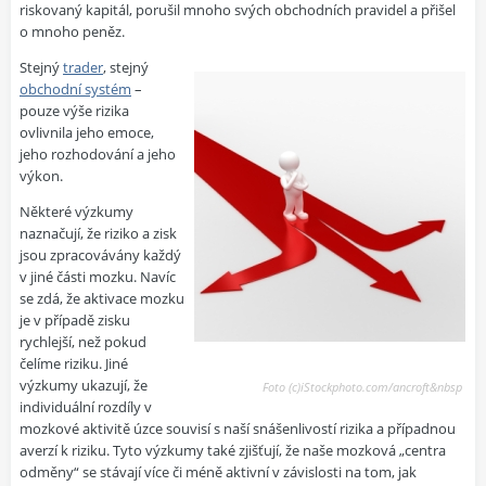
riskovaný kapitál, porušil mnoho svých obchodních pravidel a přišel
o mnoho peněz.
Stejný
trader
, stejný
obchodní systém
–
pouze výše rizika
ovlivnila jeho emoce,
jeho rozhodování a jeho
výkon.
Některé výzkumy
naznačují, že riziko a zisk
jsou zpracovávány každý
v jiné části mozku. Navíc
se zdá, že aktivace mozku
je v případě zisku
rychlejší, než pokud
čelíme riziku. Jiné
výzkumy ukazují, že
Foto (c)iStockphoto.com/ancroft&nbsp
individuální rozdíly v
mozkové aktivitě úzce souvisí s naší snášenlivostí rizika a případnou
averzí k riziku. Tyto výzkumy také zjišťují, že naše mozková „centra
odměny“ se stávají více či méně aktivní v závislosti na tom, jak