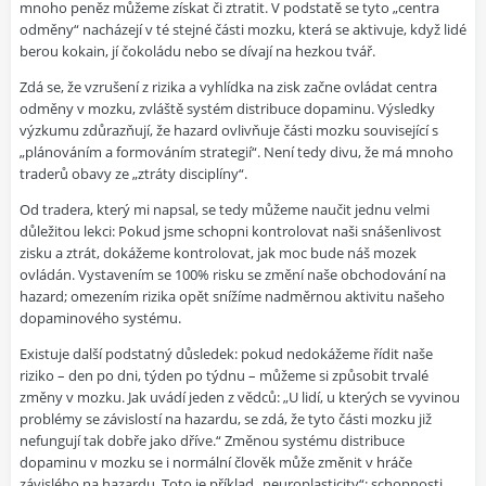
mnoho peněz můžeme získat či ztratit. V podstatě se tyto „centra
odměny“ nacházejí v té stejné části mozku, která se aktivuje, když lidé
berou kokain, jí čokoládu nebo se dívají na hezkou tvář.
Zdá se, že vzrušení z rizika a vyhlídka na zisk začne ovládat centra
odměny v mozku, zvláště systém distribuce dopaminu. Výsledky
výzkumu zdůrazňují, že hazard ovlivňuje části mozku související s
„plánováním a formováním strategií“. Není tedy divu, že má mnoho
traderů obavy ze „ztráty disciplíny“.
Od tradera, který mi napsal, se tedy můžeme naučit jednu velmi
důležitou lekci: Pokud jsme schopni kontrolovat naši snášenlivost
zisku a ztrát, dokážeme kontrolovat, jak moc bude náš mozek
ovládán. Vystavením se 100% risku se změní naše obchodování na
hazard; omezením rizika opět snížíme nadměrnou aktivitu našeho
dopaminového systému.
Existuje další podstatný důsledek: pokud nedokážeme řídit naše
riziko – den po dni, týden po týdnu – můžeme si způsobit trvalé
změny v mozku. Jak uvádí jeden z vědců: „U lidí, u kterých se vyvinou
problémy se závislostí na hazardu, se zdá, že tyto části mozku již
nefungují tak dobře jako dříve.“ Změnou systému distribuce
dopaminu v mozku se i normální člověk může změnit v hráče
závislého na hazardu. Toto je příklad „neuroplasticity“: schopnosti