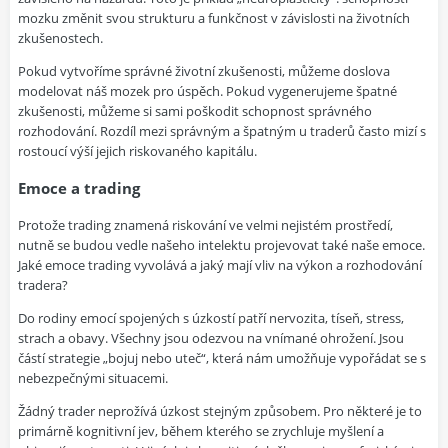
mozku změnit svou strukturu a funkčnost v závislosti na životních
zkušenostech.
Pokud vytvoříme správné životní zkušenosti, můžeme doslova
modelovat náš mozek pro úspěch. Pokud vygenerujeme špatné
zkušenosti, můžeme si sami poškodit schopnost správného
rozhodování. Rozdíl mezi správným a špatným u traderů často mizí s
rostoucí výší jejich riskovaného kapitálu.
Emoce a trading
Protože trading znamená riskování ve velmi nejistém prostředí,
nutně se budou vedle našeho intelektu projevovat také naše emoce.
Jaké emoce trading vyvolává a jaký mají vliv na výkon a rozhodování
tradera?
Do rodiny emocí spojených s úzkostí patří nervozita, tíseň, stress,
strach a obavy. Všechny jsou odezvou na vnímané ohrožení. Jsou
částí strategie „bojuj nebo uteč“, která nám umožňuje vypořádat se s
nebezpečnými situacemi.
Žádný trader neprožívá úzkost stejným způsobem. Pro některé je to
primárně kognitivní jev, během kterého se zrychluje myšlení a