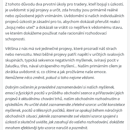
Z tohoto důvodu dva prvotní úkoly pro tradery, kteří bojují s úzkostí,
je uvědomit si její projevy a určit, zda hrozby jsou primárně reálné
nebo způsobené jejich vnímáním. Uvědomění si našich individuálních
projevů úzkosti je zásadní pro to, abychom dokázali přerušit reakci
„bojuj nebo uteč“ a dokázali se vrátit co nejdříve k vědomému stavu,
ve kterém dokážeme používat naše racionální rozhodovací
schopnosti.
Většina z nás má své jedinečné projevy, které prozradí náš strach
nebo nervozitu. Mezi běžné projevy patří: napětí v určitých svalových
skupinách, typická sekvence negativních myšlenek, svíravý pocit v
žaludku, třes, nával utrápeného myšlení… Naším primárním cílem je
zkrátka uvědomit si, co cítíme a jak prožíváme naše emoce.
Nemůžeme něco změnit, pokud si toho nejsme vědomi
.
Dobrým cvičením je pravidelné zaznamenávání si našich myšlenek,
emocí a fyzických pocitů v průběhu obchodní seance a přiřazování jejich
projevů k aktuálnímu chování trhů, našim obchodním rozhodnutím a
výsledkům. Po určité době zaznamenáte zřetelné vzorce: určité konstelace
myšlenek, pocitů a tělesných počitků, které se opakují během náročných
obchodních situací. Jakmile zaznamenáte své vlastní vzorce spojené s
úzkostí a skutečně uvidíte, jak zasahují do vašeho rozhodování, dokážete
mnohem efektivněji tyto vzorce narušit a pozměnit.