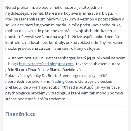
Nerad přeháním, ale podle mého názoru, je toto jedno z
nejdůležitějších témat, které jsem kdy zveřejnil na svém blogu. Ti,
kteří se seznámili se zmíněnými výzkumy a vezmou v potaz sdělení o
souvislosti mezi fungováním mozku a míře podstupovaného rizika,
mohou doslova a do písmene zachránit svoji obchodní kariéru a
podstatně zvýšit své šance na úspěch. Nelze uspět, pokud nemáte
kontrolu, a nedosáhnete kontroly, pokud „oblast odměny“ ve vašem
mozku je ovládána ztrátami a ziskem, o který usilujete.
Autorem textu je Dr. Brett Steenbarger, který jej publikoval na svém
blogu
http://traderfeed.blogspot.com
. Text se souhlasem autora
přeložila pro Finančník.cz Blanka Davídková.
Pokud vás myšlenky Dr. Bretta Steenbargera zaujaly, určitě
nepřehlédněte jeho knihu
Trading Coach
, která vyšla v českém
překladu. Jde o vynikající soubor 101 rad a postupů, jak vyřešit své
psychologické problémy v tradingu, a které vám tak mohou pomoci
stát se podstatně lepším traderem.
Finančník.cz