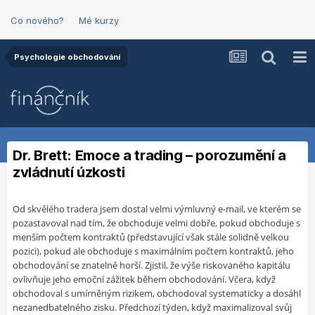
Co nového?
Mé kurzy
Psychologie obchodování
Dr. Brett: Emoce a trading – porozumění a
zvládnutí úzkosti
Od skvělého tradera jsem dostal velmi výmluvný e-mail, ve kterém se
pozastavoval nad tím, že obchoduje velmi dobře, pokud obchoduje s
menším počtem kontraktů (představující však stále solidně velkou
pozici), pokud ale obchoduje s maximálním počtem kontraktů, jeho
obchodování se znatelně horší. Zjistil, že výše riskovaného kapitálu
ovlivňuje jeho emoční zážitek během obchodování. Včera, když
obchodoval s umírněným rizikem, obchodoval systematicky a dosáhl
nezanedbatelného zisku. Předchozí týden, když maximalizoval svůj