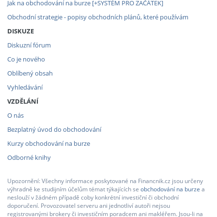
Jak na obchodování na burze [+SYSTÉM PRO ZAČÁTEK]
Obchodní strategie - popisy obchodních plánů, které používám
DISKUZE
Diskuzní fórum
Co je nového
Oblíbený obsah
Vyhledávání
VZDĚLÁNÍ
O nás
Bezplatný úvod do obchodování
Kurzy obchodování na burze
Odborné knihy
Upozornění: Všechny informace poskytované na Financnik.cz jsou určeny
výhradně ke studijním účelům témat týkajících se
obchodování na burze
a
neslouží v žádném případě coby konkrétní investiční či obchodní
doporučení. Provozovatel serveru ani jednotliví autoři nejsou
registrovanými brokery či investičním poradcem ani makléřem. Jsou-li na