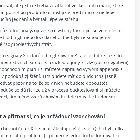
ovat, ale je také třeba zužitkovat veškeré informace, které
 nám pomohou pro budoucnost již v předstihu co nejlépe
cího jednání a být tak lépe ve střehu.
ůkladně analyzuji veškeré vstupy formující se velmi těsně
nosti od high nebo low daného dne byly většinou jenom
 řady (bolestivých) ztrát.
 signály X dolarů od high/low dne", ale je dobré také do
eefektivních situací s ukázkou equity křivky (často negativní)
 V obchodním plánu si můžete například vytvořit appendix s
liv podobná zjištění. Tím budete mít do budoucna jasně
 dávat pozor na to, že se v nich nebudete dopouštět
noduše se dá říci, že už v procesu backtestování si můžete
evenci, tím méně vzorů chování budete muset v budoucnu
 a přiznat si, co je nežádoucí vzor chování
ování (a tudíž se neustále dopouštějí stejných chyb, díky
t potenciální problém. Je poměrně jednoduché formovat si