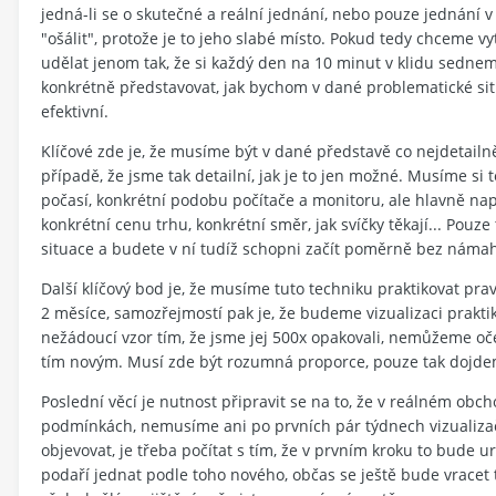
jedná-li se o skutečné a reální jednání, nebo pouze jednání 
"ošálit", protože je to jeho slabé místo. Pokud tedy chceme vy
udělat jenom tak, že si každý den na 10 minut v klidu sedn
konkrétně představovat, jak bychom v dané problematické situa
efektivní.
Klíčové zde je, že musíme být v dané představě co nejdetailně
případě, že jsme tak detailní, jak je to jen možné. Musíme si
počasí, konkrétní podobu počítače a monitoru, ale hlavně napro
konkrétní cenu trhu, konkrétní směr, jak svíčky těkají... Pouz
situace a budete v ní tudíž schopni začít poměrně bez námahy
Další klíčový bod je, že musíme tuto techniku praktikovat pr
2 měsíce, samozřejmostí pak je, že budeme vizualizaci prakt
nežádoucí vzor tím, že jsme jej 500x opakovali, nemůžeme oče
tím novým. Musí zde být rozumná proporce, pouze tak dojde
Poslední věcí je nutnost připravit se na to, že v reálném obc
podmínkách, nemusíme ani po prvních pár týdnech vizualizačn
objevovat, je třeba počítat s tím, že v prvním kroku to bude 
podaří jednat podle toho nového, občas se ještě bude vracet t