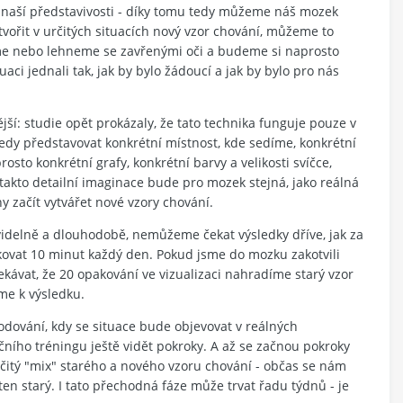
v naší představivosti - díky tomu tedy můžeme náš mozek
tvořit v určitých situacích nový vzor chování, můžeme to
eme nebo lehneme se zavřenými oči a budeme si naprosto
ci jednali tak, jak by bylo žádoucí a jak by bylo pro nás
jší: studie opět prokázaly, že tato technika funguje pouze v
 tedy představovat konkrétní místnost, kde sedíme, konkrétní
sto konkrétní grafy, konkrétní barvy a velikosti svíčce,
e takto detailní imaginace bude pro mozek stejná, jako reálná
 začít vytvářet nové vzory chování.
avidelně a dlouhodobě, nemůžeme čekat výsledky dříve, jak za
ikovat 10 minut každý den. Pokud jsme do mozku zakotvili
kávat, že 20 opakování ve vizualizaci nahradíme starý vzor
me k výsledku.
hodování, kdy se situace bude objevovat v reálných
ího tréningu ještě vidět pokroky. A až se začnou pokroky
určitý "mix" starého a nového vzoru chování - občas se nám
en starý. I tato přechodná fáze může trvat řadu týdnů - je