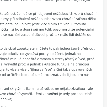
kutečnost, že lidé se při objevení nežádoucích vzorů chování
ými slovy, při odhalení nežádoucího vzoru chování začnou dělat
tě detailněji pitvat, ještě více s ním žít. Věnují tomuto
ýčkají si ho a dopřávají mu tolik pozornosti, že potenciální
de se nachází zásadní důvod, proč tak málo lidí dokáže do
 tisíckrát zopakujete, můžete to pak jednorázově přetnout.
je cokoliv, co vyvolává pocity potěšení, jednak na
ěkterá minulá neodžitá dramata a stresy (častý důvod, proč
si vysvětlit proč) a jednak skutečně funguje na principu
je, to více a více přijímá za "své" a činí tak z opakovaných
by od určitého bodu už uměl rozeznat, zda-li jsou pro nás
, ani skrytým trikem - a už vůbec ne nějako zkratkou - ale
zor chování vytvořil. Těmi zbraněmi je tedy pochopitelně
echnika).