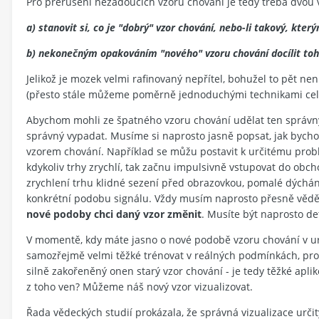
Pro přerušení nežádoucích vzorů chování je tedy třeba dvou v
a) stanovit si, co je "dobrý" vzor chování, nebo-li takový, kte
b) nekonečným opakováním "nového" vzoru chování docílit toho,
Jelikož je mozek velmi rafinovaný nepřítel, bohužel to pět ne
(přesto stále můžeme poměrně jednoduchými technikami celý 
Abychom mohli ze špatného vzoru chování udělat ten správný,
správný vypadat. Musíme si naprosto jasně popsat, jak bychom 
vzorem chování. Například se můžu postavit k určitému probl
kdykoliv trhy zrychlí, tak začnu impulsivně vstupovat do obc
zrychlení trhu klidné sezení před obrazovkou, pomalé dýchán
konkrétní podobu signálu. Vždy musím naprosto přesně vědět
nové podoby chci daný vzor změnit
. Musíte být naprosto de
V momentě, kdy máte jasno o nové podobě vzoru chování v určit
samozřejmě velmi těžké trénovat v reálných podmínkách, protož
silně zakořeněný onen starý vzor chování - je tedy těžké apliko
z toho ven? Můžeme náš nový vzor vizualizovat.
Řada vědeckých studií prokázala, že správná vizualizace urč