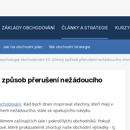
ZÁKLADY OBCHODOVÁNÍ
ČLÁNKY A STRATEGIE
KURZY
Jak na obchodní plán
Mé obchodní strategie
sychologie obchodování 33: účinný způsob přerušení nežádoucího cho
ý způsob přerušení nežádoucího
bchodování
. Rád bych dnes inspiroval všechny, kteří mají v
uhem nežádoucího, stále se opakujícího návyku.
lémem začínajících (ale i pokročilých) obchodníků. Pokud
é, které prokazatelně zhoršují naše obchodní výsledky - tj.