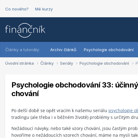
Co nového?
Mé kurzy
Články a tutoriály:
Archiv článků
Psychologie obchodování
Úvodní stránka
Články
Seriály
Psychologie obchodování
P
Psychologie obchodování 33: účinn
chování
Po delší době se opět vracím k našemu seriálu
psychologie o
tradingu (ale třeba i v běžném životě) problémy s určitým dr
Nežádoucí návyky, nebo také vzory chování, jsou častým prob
hovoříme o nežádoucích vzorech chování, máme na mysli takov