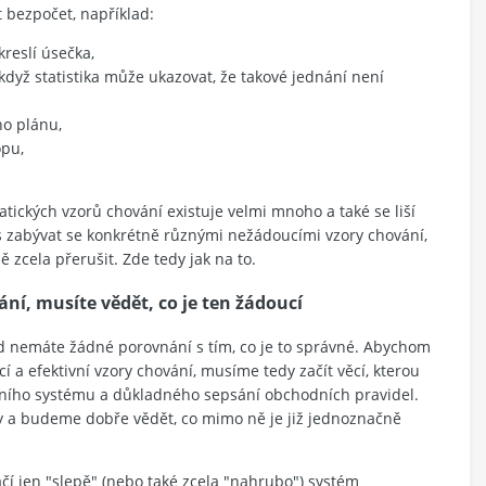
 bezpočet, například:
kreslí úsečka,
 když statistika může ukazovat, že takové jednání není
ho plánu,
opu,
ických vzorů chování existuje velmi mnoho a také se liší
 zabývat se konkrétně různými nežádoucími vzory chování,
 zcela přerušit. Zde tedy jak na to.
ání, musíte vědět, co je ten žádoucí
kud nemáte žádné porovnání s tím, co je to správné. Abychom
í a efektivní vzory chování, musíme tedy začít věcí, kterou
ního systému a důkladného sepsání obchodních pravidel.
ly a budeme dobře vědět, co mimo ně je již jednoznačně
ačí jen "slepě" (nebo také zcela "nahrubo") systém