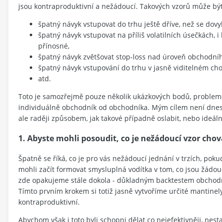
jsou kontraproduktivní a nežádoucí. Takových vzorů může být
špatný návyk vstupovat do trhu ještě dříve, než se dovy
špatný návyk vstupovat na příliš volatilních úsečkách, i
přínosné,
špatný návyk zvětšovat stop-loss nad úroveň obchodní
špatný návyk vstupování do trhu v jasně viditelném ch
atd.
Toto je samozřejmě pouze několik ukázkových bodů, problemat
individuálně obchodník od obchodníka. Mým cílem není dnes
ale raději způsobem, jak takové případně oslabit, nebo ideálně
1. Abyste mohli posoudit, co je nežádoucí vzor chov
Špatně se říká, co je pro vás nežádoucí jednání v trzích, po
mohli začít formovat smysluplná vodítka v tom, co jsou žádouc
zde opakujeme stále dokola - důkladným backtestem obchod
Tímto prvním krokem si totiž jasně vytvoříme určité mantine
kontraproduktivní.
Abychom však i toto byli schopni dělat co nejefektivněji, nest