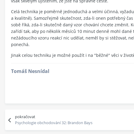
však skvělým ujištěním, že jste na správné cestě.
Celá technika je poměrně jednoduchá a velmi účinná, vyžaduje
a kvalitně). Samozřejmě skutečnost, zda-li onen potřebný ča
sobě říká, zda-li skutečně daný vzor chování chcete změnit. 
zařídí tak, aby po několik měsíců 10 minut denně mohl dané 
nežádoucího vzoru reakcí nic udělat, neměl by si stěžovat, n
ponechá.
Jinak celou techniku je možné použít i na "běžné" věci v životě
Tomáš Nesnídal
pokračovat
Psychologie obchodování 32: Brandon Bays