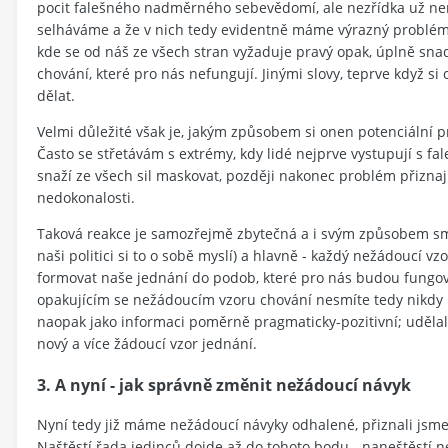
pocit falešného nadměrného sebevědomí, ale nezřídka už není
selháváme a že v nich tedy evidentně máme výrazný problém.
kde se od náš ze všech stran vyžaduje pravý opak, úplně sna
chování, které pro nás nefungují. Jinými slovy, teprve když
dělat.
Velmi důležité však je, jakým způsobem si onen potenciální p
Často se střetávám s extrémy, kdy lidé nejprve vystupují s
snaží ze všech sil maskovat, později nakonec problém přiznají
nedokonalosti.
Taková reakce je samozřejmě zbytečná a i svým způsobem sm
naši politici si to o sobě myslí) a hlavně - každý nežádoucí
formovat naše jednání do podob, které pro nás budou fungovat
opakujícím se nežádoucím vzoru chování nesmíte tedy nikdy i
naopak jako informaci poměrně pragmaticky-pozitivní; udělali 
nový a více žádoucí vzor jednání.
3. A nyní - jak správně změnit nežádoucí návyk
Nyní tedy již máme nežádoucí návyky odhalené, přiznali jsme 
Naštěstí řada jedinců dojde až do tohoto bodu - naneštěstí ne