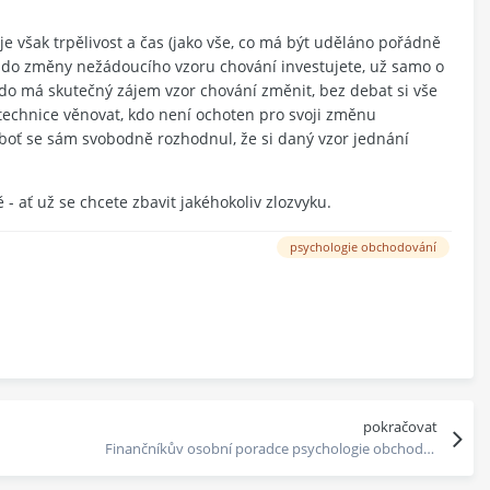
 však trpělivost a čas (jako vše, co má být uděláno pořádně
s do změny nežádoucího vzoru chování investujete, už samo o
Kdo má skutečný zájem vzor chování změnit, bez debat si vše
technice věnovat, kdo není ochoten pro svoji změnu
eboť se sám svobodně rozhodnul, že si daný vzor jednání
 - ať už se chcete zbavit jakéhokoliv zlozvyku.
psychologie obchodování
pokračovat
Finančníkův osobní poradce psychologie obchodování (5) : chci odejít z práce a začít obchodovat