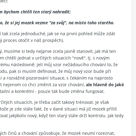
ěcí:
rým bychom chtěli ten starý nahradit;
 že si jej mozek vezme "za svůj", na místo toho starého.
ní tak zcela jednoduché, jak se na první pohled může zdát
proces otočit v náš prospěch).
 musíme si tedy nejprve zcela jasně stanovit, jak má ten
chtěli jednat v určitých situacích "nově", tj. s novým
ému následovně: jeli můj vzor nežádoucího chování to, že
hodu, pak si musím definovat, že můj nový vzor bude při
í a rozvážné pozorování situace, s čekáním na naprosto
 nejenom co chci změnit za vzor chování,
ale hlavně do jaké
tailní a konkrétní - pouze tak bude změna fungovat.
ých situacích, je třeba začít takový trénovat. Je však
e je zde stále fakt, že v dané situaci má již mozek příliš
vat jakýkoliv nový, když ten starý stále drží kontrolu. Jak tedy
itých činů a chování způsobuje, že mozek neumí rozeznat,