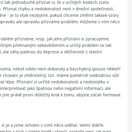
 tak jednoduché přiznat si, že v určitých bodech zcela
 Přiznat chybu a nedokonalost není v dnešní společnosti,
dné - je to však nezbytné, pokud chceme změnit takové vzory
 si opravdu ale opravdu přiznáme problém, můžeme s ním něco
roblém přiznáme, resp. jak jeho přiznání si zpracujeme.
 falešným přehnaným sebevědomím a určitý problém se tak
, ale záhy padnou do deprese a sklíčenosti z vlastní
utná, neboť nikdo není dokonalý a bezchybný (pouze někteří
 vzor chování je změnitelný, tzn. máme poměrně svobodnou vůli
 lépe. Přiznání si určité nedokonalosti a nedostatku v
nterpretovat jako špatnou nebo negativní informaci, ale
jste právě první důležitý krok k tomu, abyste začali formovat
si je a jsme ochotni s nimi něco udělat. Velmi dobře.
málo z nich v tomto bodě i skončí, protože neví, jak nyní