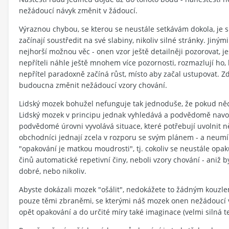
nežádoucí návyk změnit v žádoucí.
Výraznou chybou, se kterou se neustále setkávám dokola, je s
začínají soustředit na své slabiny, nikoliv silné stránky. Jin
nejhorší možnou věc - onen vzor ještě detailněji pozorovat, ješ
nepříteli náhle ještě mnohem více pozornosti, rozmazlují ho, h
nepřítel paradoxně začíná růst, místo aby začal ustupovat. Z
budoucna změnit nežádoucí vzory chování.
Lidský mozek bohužel nefunguje tak jednoduše, že pokud něco
Lidský mozek v principu jednak vyhledává a podvědomě navozu
podvědomé úrovni vyvolává situace, které potřebují uvolnit n
obchodníci jednají zcela v rozporu se svým plánem - a neumí 
"opakování je matkou moudrosti", tj. cokoliv se neustále opaku
činů automatické repetivní činy, neboli vzory chování - aniž 
dobré, nebo nikoliv.
Abyste dokázali mozek "ošálit", nedokážete to žádným kouzlem
pouze těmi zbraněmi, se kterými náš mozek onen nežádoucí v
opět opakování a do určité míry také imaginace (velmi silná t