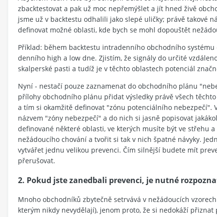
zbacktestovat a pak už moc nepřemýšlet a jít hned živě obchod
jsme už v backtestu odhalili jako slepé uličky; právě takové
definovat možné oblasti, kde bych se mohl dopouštět nežádou
Příklad: během backtestu intradenního obchodního systému d
denního high a low dne. Zjistím, že signály do určité vzdále
skalperské pasti a tudíž je v těchto oblastech potenciál značné
Nyní - nestačí pouze zaznamenat do obchodního plánu "neberu
přílohy obchodního plánu přidat výsledky právě všech těchto n
a tím si okamžitě definovat "zónu potenciálního nebezpečí".
názvem "zóny nebezpečí" a do nich si jasně popisovat jakáko
definované některé oblasti, ve kterých musíte být ve střehu a
nežádoucího chování a tvořit si tak v nich špatné návyky. Jed
vytvářet jednu velikou prevenci. Čím silnější budete mít pr
přerušovat.
2. Pokud jste zanedbali prevenci, je nutné rozpoznat
Mnoho obchodníků zbytečně setrvává v nežádoucích vzorech ch
kterým nikdy nevydělají), jenom proto, že si nedokáží přizna