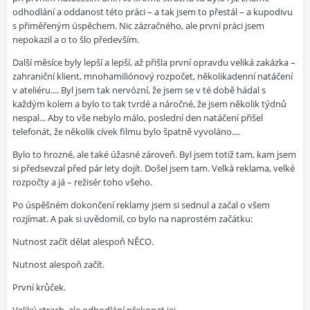
odhodlání a oddanost této práci – a tak jsem to přestál – a kupodivu
s přiměřeným úspěchem. Nic zázračného, ale první práci jsem
nepokazil a o to šlo především.
Další měsíce byly lepší a lepší, až přišla první opravdu veliká zakázka –
zahraniční klient, mnohamiliónový rozpočet, několikadenní natáčení
v ateliéru.... Byl jsem tak nervózní, že jsem se v té době hádal s
každým kolem a bylo to tak tvrdé a náročné, že jsem několik týdnů
nespal... Aby to vše nebylo málo, poslední den natáčení přišel
telefonát, že několik cívek filmu bylo špatně vyvoláno....
Bylo to hrozné, ale také úžasné zároveň. Byl jsem totiž tam, kam jsem
si předsevzal před pár lety dojít. Došel jsem tam. Velká reklama, velké
rozpočty a já – režisér toho všeho.
Po úspěšném dokončení reklamy jsem si sednul a začal o všem
rozjímat. A pak si uvědomil, co bylo na naprostém začátku:
Nutnost začít dělat alespoň NĚCO.
Nutnost alespoň začít.
První krůček.