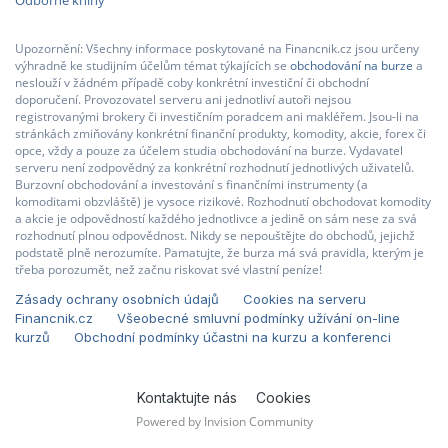
Upozornění: Všechny informace poskytované na Financnik.cz jsou určeny
výhradně ke studijním účelům témat týkajících se
obchodování na burze
a
neslouží v žádném případě coby konkrétní investiční či obchodní
doporučení. Provozovatel serveru ani jednotliví autoři nejsou
registrovanými brokery či investičním poradcem ani makléřem. Jsou-li na
stránkách zmiňovány konkrétní finanční produkty, komodity, akcie, forex či
opce, vždy a pouze za účelem studia obchodování na burze. Vydavatel
serveru není zodpovědný za konkrétní rozhodnutí jednotlivých uživatelů.
Burzovní obchodování a investování s finančními instrumenty (a
komoditami obzvláště) je vysoce rizikové. Rozhodnutí obchodovat komodity
a akcie je odpovědností každého jednotlivce a jedině on sám nese za svá
rozhodnutí plnou odpovědnost. Nikdy se nepouštějte do obchodů, jejichž
podstatě plně nerozumíte. Pamatujte, že burza má svá pravidla, kterým je
třeba porozumět, než začnu riskovat své vlastní peníze!
Zásady ochrany osobních údajů
Cookies na serveru
Financnik.cz
Všeobecné smluvní podmínky užívání on-line
kurzů
Obchodní podmínky účastni na kurzu a konferenci
Kontaktujte nás
Cookies
Powered by Invision Community