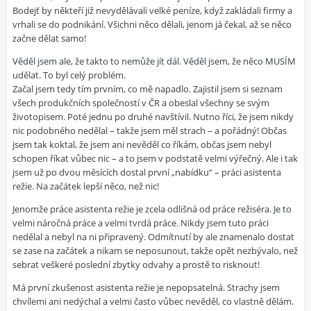
Bodejť by někteří již nevydělávali velké peníze, když zakládali firmy a
vrhali se do podnikání. Všichni něco dělali, jenom já čekal, až se něco
začne dělat samo!
Věděl jsem ale, že takto to nemůže jít dál. Věděl jsem, že něco MUSÍM
udělat. To byl celý problém.
Začal jsem tedy tím prvním, co mě napadlo. Zajistil jsem si seznam
všech produkčních společností v ČR a obeslal všechny se svým
životopisem. Poté jednu po druhé navštívil. Nutno říci, že jsem nikdy
nic podobného nedělal – takže jsem měl strach – a pořádný! Občas
jsem tak koktal, že jsem ani nevěděl co říkám, občas jsem nebyl
schopen říkat vůbec nic – a to jsem v podstatě velmi výřečný. Ale i tak
jsem už po dvou měsících dostal první „nabídku“ – práci asistenta
režie. Na začátek lepší něco, než nic!
Jenomže práce asistenta režie je zcela odlišná od práce režiséra. Je to
velmi náročná práce a velmi tvrdá práce. Nikdy jsem tuto práci
nedělal a nebyl na ni připravený. Odmítnutí by ale znamenalo dostat
se zase na začátek a nikam se neposunout, takže opět nezbývalo, než
sebrat veškeré poslední zbytky odvahy a prostě to risknout!
Má první zkušenost asistenta režie je nepopsatelná. Strachy jsem
chvílemi ani nedýchal a velmi často vůbec nevěděl, co vlastně dělám.