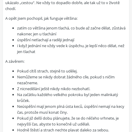
ukázalo „cestou“. Ne vždy to dopadlo dobře, ale tak už to v životě
chodí.
A opět jsem pochopil, jak funguje většina:
zatím co většina jenom tlachá, co bude až začne dělat, zůstává
nakonec jen u tlachání
úspěšní netlachají a raději jednají
i když jednání ne vždy vede k úspěchu, je lepší něco dělat, než
jen tlachat
A závěrem:
Pokud cítíš strach, stejně to udělej.
Nemůžeme se nikdy dobrat žádného cíle, pokud s ničím
nezačneme.
Z nicnedělání ještě nikdy nikdo nezbohatl.
Na začátku každého velkého pokroku byl jeden malinkatý
krůček.
Neúspěšní mají jenom plná ústa keců, úspěšní nemají na kecy
čas, protože musí konat činy.
Pokud již delší dobu plánujete, že se do něčeho vrhnete, je
nejvyšší čas, abyste to konečně už udělali.
Hodně štěstí a strach nechte plavat daleko za sebou.