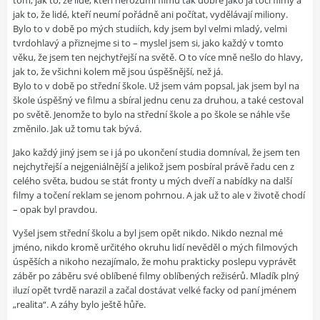
tom, jak to, že lidé, kteří nerozumí filmu tak dobře jako já točí filmy a
jak to, že lidé, kteří neumí pořádně ani počítat, vydělávají miliony.
Bylo to v době po mých studiích, kdy jsem byl velmi mladý, velmi
tvrdohlavý a přiznejme si to – myslel jsem si, jako každý v tomto
věku, že jsem ten nejchytřejší na světě. O to více mně nešlo do hlavy,
jak to, že všichni kolem mě jsou úspěšnější, než já.
Bylo to v době po střední škole. Už jsem vám popsal, jak jsem byl na
škole úspěšný ve filmu a sbíral jednu cenu za druhou, a také cestoval
po světě. Jenomže to bylo na střední škole a po škole se náhle vše
změnilo. Jak už tomu tak bývá.
Jako každý jiný jsem se i já po ukončení studia domníval, že jsem ten
nejchytřejší a nejgeniálnější a jelikož jsem posbíral právě řadu cen z
celého světa, budou se stát fronty u mých dveří a nabídky na další
filmy a točení reklam se jenom pohrnou. A jak už to ale v životě chodí
– opak byl pravdou.
Vyšel jsem střední školu a byl jsem opět nikdo. Nikdo neznal mé
jméno, nikdo kromě určitého okruhu lidí nevěděl o mých filmových
úspěších a nikoho nezajímalo, že mohu prakticky poslepu vyprávět
záběr po záběru své oblíbené filmy oblíbených režisérů. Mladík plný
iluzí opět tvrdě narazil a začal dostávat velké facky od paní jménem
„realita“. A záhy bylo ještě hůře.