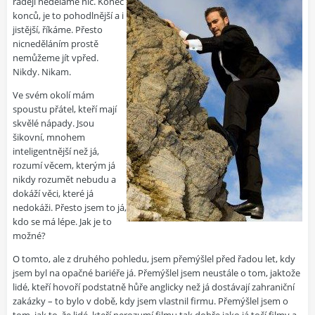
raději neděláme nic. Konec
konců, je to pohodlnější a i
jistější, říkáme. Přesto
nicneděláním prostě
nemůžeme jít vpřed.
Nikdy. Nikam.
Ve svém okolí mám
spoustu přátel, kteří mají
skvělé nápady. Jsou
šikovní, mnohem
inteligentnější než já,
rozumí věcem, kterým já
nikdy rozumět nebudu a
dokáží věci, které já
nedokáži. Přesto jsem to já,
kdo se má lépe. Jak je to
možné?
O tomto, ale z druhého pohledu, jsem přemýšlel před řadou let, kdy
jsem byl na opačné bariéře já. Přemýšlel jsem neustále o tom, jaktože
lidé, kteří hovoří podstatně hůře anglicky než já dostávají zahraniční
zakázky – to bylo v době, kdy jsem vlastnil firmu. Přemýšlel jsem o