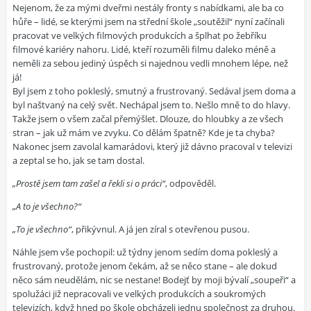
Nejenom, že za mými dveřmi nestály fronty s nabídkami, ale ba co
hůře – lidé, se kterými jsem na střední škole „soutěžil“ nyní začínali
pracovat ve velkých filmových produkcích a šplhat po žebříku
filmové kariéry nahoru. Lidé, kteří rozuměli filmu daleko méně a
neměli za sebou jediný úspěch si najednou vedli mnohem lépe, než
já!
Byl jsem z toho pokleslý, smutný a frustrovaný. Sedával jsem doma a
byl naštvaný na celý svět. Nechápal jsem to. Nešlo mně to do hlavy.
Takže jsem o všem začal přemýšlet. Dlouze, do hloubky a ze všech
stran – jak už mám ve zvyku. Co dělám špatně? Kde je ta chyba?
Nakonec jsem zavolal kamarádovi, který již dávno pracoval v televizi
a zeptal se ho, jak se tam dostal.
„Prostě jsem tam zašel a řekli si o práci“
, odpověděl.
„A to je všechno?“
„To je všechno“
, přikývnul. A já jen zíral s otevřenou pusou.
Náhle jsem vše pochopil: už týdny jenom sedím doma pokleslý a
frustrovaný, protože jenom čekám, až se něco stane – ale dokud
něco sám neudělám, nic se nestane! Bodejť by moji bývalí „soupeři“ a
spolužáci již nepracovali ve velkých produkcích a soukromých
televizích, když hned po škole obcházeli jednu společnost za druhou.