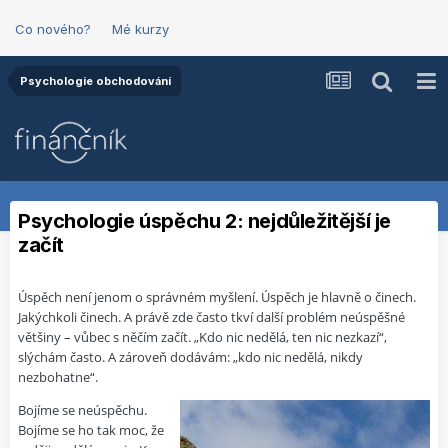
Co nového?
Mé kurzy
Psychologie obchodování
Psychologie úspěchu 2: nejdůležitější je
začít
Úspěch není jenom o správném myšlení. Úspěch je hlavně o činech.
Jakýchkoli činech. A právě zde často tkví další problém neúspěšné
většiny – vůbec s něčím začít. „Kdo nic nedělá, ten nic nezkazí“,
slýchám často. A zároveň dodávám: „kdo nic nedělá, nikdy
nezbohatne“.
Bojíme se neúspěchu.
Bojíme se ho tak moc, že