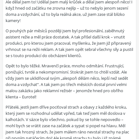
Ale dělal jsem to! Udělal jsem malý krůček a dělal jsem alespoň něco! I
když hned od začátku ne zrovna nejlíp – už to nebylo jenom sezení
doma a vzdychání, už to byla reálná akce, už jsem zase stál blízko
kamery!
O pouhých pár měsíců později jsem byl profesionální, zaběhnutý
asistent režie a měl práce dostatek. A tak přišel další krok – vnutit
produkci, pro kterou jsem pracoval, myšlenku, že jsem již připravený
vrhnout se na režii reklam. A tak jsem opět sebral všechny síly a pustil
se s touto produkcí do obcházení klientů.
Opět to bylo těžké. Mravenčí práce, mnoho odmítání. Frustrující,
ponižující, tvrdé a nekompromisní. Stokrát jsem to chtěl vzdát. Ale
vždy jsem se uklidňoval svým „alespoň dělám něco, lepší než sedět
doma a vzdychat“. A tak jsem po třech měsících dostal první velmi
malou zakázku jako reklamní režisér – jenomže hned pro obřího
klienta – Eurotel!
Přátelé, jestli jsem dříve pociťoval strach a obavy z každého kroku,
který jsem se rozhodnul udělat vpřed, tak teď jsem měl doslova v
kalhotách. V sázce bylo všechno, pokud by se tohle nepovedlo –
mohl bych se vrátit zase na začátek a sypat si popel na hlavu. Měl
jsem tak hrozný strach, že jsem málem ráno nevstal strachy na plac
při prvním natáčecím dni! Ale kromě strachu tu bylo i již známé