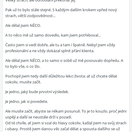
Veliký strach, ale odhodlání překonat jej.
Pak už to bylo stále stejné. S každým dalším krokem vpřed nový
strach, větší zodpovědnost...
Ale dělal jsem NĚCO.
A to něco mě už samo dovedlo, kam jsem potřeboval...
Často jsem si vedl dobře, ale tu a tam i špatně. Nebyl jsem vždy
profesionální a ne vždy dokázal splnit přání klienta.
Ale dělal jsem NĚCO, a to samo o sobě už mě posouvalo dopředu. A
to bylo vše, o co šlo.
Pochopil jsem tedy další důležitou lekci života: ať už chcete dělat
cokoliv, musíte začít.
Je jedno, jaký bude prvotní výsledek.
Je jedno, jak si povedete.
Ale musíte začít, abyste se někam posunuli. To je to kouzlo, proč jedni
uspějí a další se neustále drží v pozadí.
Od té chvíle, ať jsem si vzal do hlavy cokoliv, kašlal jsem na svůj strach
i obavy. Prostě jsem danou věc začal dělat a spousta dalšího se už