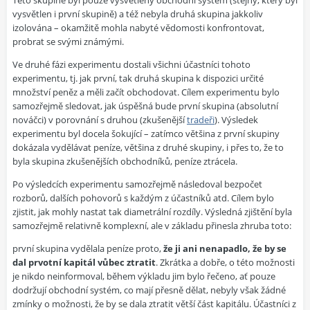
Této skupině byl pouze vysvětlený obchodní systém (stejný, který byl
vysvětlen i první skupině) a též nebyla druhá skupina jakkoliv
izolována – okamžitě mohla nabyté vědomosti konfrontovat,
probrat se svými známými.
Ve druhé fázi experimentu dostali všichni účastníci tohoto
experimentu, tj. jak první, tak druhá skupina k dispozici určité
množství peněz a měli začít obchodovat. Cílem experimentu bylo
samozřejmě sledovat, jak úspěšná bude první skupina (absolutní
nováčci) v porovnání s druhou (zkušenější
tradeři
). Výsledek
experimentu byl docela šokující – zatímco většina z první skupiny
dokázala vydělávat peníze, většina z druhé skupiny, i přes to, že to
byla skupina zkušenějších obchodníků, peníze ztrácela.
Po výsledcích experimentu samozřejmě následoval bezpočet
rozborů, dalších pohovorů s každým z účastníků atd. Cílem bylo
zjistit, jak mohly nastat tak diametrální rozdíly. Výsledná zjištění byla
samozřejmě relativně komplexní, ale v základu přinesla zhruba toto:
první skupina vydělala peníze proto,
že ji ani nenapadlo, že by se
dal prvotní kapitál vůbec ztratit
. Zkrátka a dobře, o této možnosti
je nikdo neinformoval, během výkladu jim bylo řečeno, ať pouze
dodržují obchodní systém, co mají přesně dělat, nebyly však žádné
zmínky o možnosti, že by se dala ztratit větší část kapitálu. Účastníci z