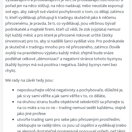
pořad jen na něco stěžují, na něco nadávají, nebo neustále exponují
své ego, aby zakryli své vlastní pochybnosti o tom, co dělají, zatímco
ti, kteří vydělávají, přistupují k tradingu skutečně jako k něčemu
přirozenému. Je pravda, že ti, co vydělávají, jsou většinou bývalí
podnikatelé a majitelé firem, kteří už vědí, že zisk (výplata) nemusí
být každý měsíc a pro které je přirozené riskovat určité částky
(investovat) pro to, aby si nadělili šanci vydělat více. Pro podnikatele
je skutečně v tradingu mnoho pro ně přirozeného, zatímco člověk
zvyklý na pravidelnou výplatu každý měsíc zřejmě bude snáze
podléhat celkové „démonizaci“ a negativní stránce tohoto byznysu
(každý byznys má svá pozitiva i negativa, žádný byznys není bez
chyb).
Mé rady na závěr tedy jsou:
neposlouchejte věčné negativisty a pochybovače, důležité je,
jak si vy sami věříte a jak sami věříte v to, co děláte,
na druhou stranu buďte objektivně sebekritičtí sa přiznejte si,
na co máte a na co ne – trading nemusí sedět každému, stejně
jako jiné profese
utvořte trading sami pro sebe jako přirozeným prostředím;
obklopujte se raději těmi, co jsou už úspěšní a vydělávají (nebo
se alespoň dostatečně progresivně posouvají vpřed), než těmi,