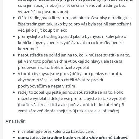
co si jen stěžují, nebo již 5 let se snaží věnovat tradingu bez
výraznějšího posunu vpřed
čtěte tradingovou literaturu, odebírejte časopisy o tradingu –
žijte tradingem tak, jako by to pro vás byla stejně samozřejmá
věc, jako si jít koupit mléko
přemýšlejte o tradingu pořád jako o byznyse, nikoliv jako o
koníčku; byznys peníze vydělává, zatím co koníčky peníze
konzumují
nesoustřeďte se pořád jen na to, kolik můžete ztratit (a na to,
jak vám toto pořád všichni vtloukají do hlavy), ale také (a
především) na to, kolik můžete vydělat
v tomto byznysu jsme pro výdělky, pro peníze, ne proto,
abychom ztráceli a nebo chtěli dávat za pravdu
pochybovačům a negativistům
raději to zopakuju ještě jednou: soustřeďte se na to, kolik
můžete vydělat a dělejte vše pro to, abyste to také vydělali
(buďte však realističtí a alespoň v začátcích dostatečně při
zemi, zároveň dobře znejte svůj risk a zcela jej přijměte)
A na závěr:
nic nelámejte přes koleno za každou cenu;
pamatujte, že trading bude v reálu vždy přesně takový,