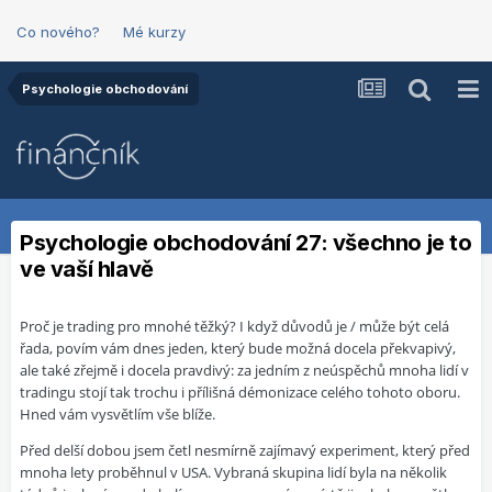
Co nového?
Mé kurzy
Psychologie obchodování
Psychologie obchodování 27: všechno je to
ve vaší hlavě
Proč je trading pro mnohé těžký? I když důvodů je / může být celá
řada, povím vám dnes jeden, který bude možná docela překvapivý,
ale také zřejmě i docela pravdivý: za jedním z neúspěchů mnoha lidí v
tradingu stojí tak trochu i přílišná démonizace celého tohoto oboru.
Hned vám vysvětlím vše blíže.
Před delší dobou jsem četl nesmírně zajímavý experiment, který před
mnoha lety proběhnul v USA. Vybraná skupina lidí byla na několik