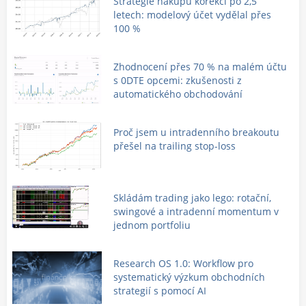
Strategie nákupu korekcí po 2,5
letech: modelový účet vydělal přes
100 %
Zhodnocení přes 70 % na malém účtu
s 0DTE opcemi: zkušenosti z
automatického obchodování
Proč jsem u intradenního breakoutu
přešel na trailing stop-loss
Skládám trading jako lego: rotační,
swingové a intradenní momentum v
jednom portfoliu
Research OS 1.0: Workflow pro
systematický výzkum obchodních
strategií s pomocí AI