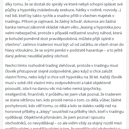
díky tomu, že se dostali do spirály ve které nebyli schopní splácet své
půjčky a hypotéky (následovaly exekuce, hádky v rodině, rozvody...)
než lidí, kteří by takto rychle a snadno přišli o všechen majetek v
tradingu. Přitom je zajímavé, že žádný lichvář, dokonce ani žádná
banka nemusí zákonně vkládat nikam větu „leasing a hypotéka jsou
velmi nebezpečné, protože v případě nešťastné souhry náhod, která
je bohužel poměrně dost pravděpodobná, můžete přijít úplně o
všechno“, zatímco traderovi musí být už od začátku ze všech stran do
hlavy vtloukáno, že se svými penězi v podstatě hazarduje – a to ještě
daný jedinec neudělal jediný obchod.
Nechci tímto rozhodně trading zlehčovat, protože v tradingu musí
člověk přistupovat stejně zodpovědně, jako když si chce založit
vlastní firmu, nebo když si chce vzít hypotéku na 30 let. Každý člověk
musí v sobě cítit vlastní míru zodpovědnosti a také objektivně
posoudit, zda-li na danou věc má nebo nemá (psychicky,
inteligenčně, finančně). V průběhu let jsem však poznal, že traderem
se stane většinou ten, kdo prostě nemá o tom, co dělá, vůbec žádné
pochybnosti, kdo věří tomu, co dělá a kdo se daleko raději než na
hororové příběhy a „klepy“ soustředí na příběhy těch, kteří v tradingu
vydělávají. Objektivně přiznávám, že jsem poznal i spoustu
obchodníků, co nevydělávají – co ale vidím vždy za stejný rozdíl mezi
vydělávajícími a prodělávajícími je ten, že prodělávající obchodníci si