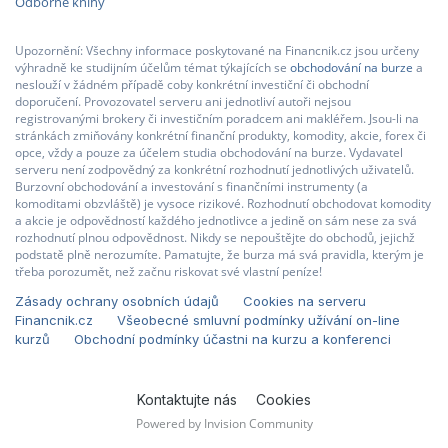
Odborné knihy
Upozornění: Všechny informace poskytované na Financnik.cz jsou určeny
výhradně ke studijním účelům témat týkajících se
obchodování na burze
a
neslouží v žádném případě coby konkrétní investiční či obchodní
doporučení. Provozovatel serveru ani jednotliví autoři nejsou
registrovanými brokery či investičním poradcem ani makléřem. Jsou-li na
stránkách zmiňovány konkrétní finanční produkty, komodity, akcie, forex či
opce, vždy a pouze za účelem studia obchodování na burze. Vydavatel
serveru není zodpovědný za konkrétní rozhodnutí jednotlivých uživatelů.
Burzovní obchodování a investování s finančními instrumenty (a
komoditami obzvláště) je vysoce rizikové. Rozhodnutí obchodovat komodity
a akcie je odpovědností každého jednotlivce a jedině on sám nese za svá
rozhodnutí plnou odpovědnost. Nikdy se nepouštějte do obchodů, jejichž
podstatě plně nerozumíte. Pamatujte, že burza má svá pravidla, kterým je
třeba porozumět, než začnu riskovat své vlastní peníze!
Zásady ochrany osobních údajů
Cookies na serveru
Financnik.cz
Všeobecné smluvní podmínky užívání on-line
kurzů
Obchodní podmínky účastni na kurzu a konferenci
Kontaktujte nás
Cookies
Powered by Invision Community