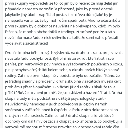
první skupiny vypověděli, že to, co jim bylo řečeno že mají dělat jim
připadalo naprosto normální a přirozené, jako by prostě dostali
jakýkoliv jiný úkol – například postavit ze dřeva dům (také by je
nenapadla varianta, že by mohl dům spadnout). Mnoho účastníků z
první skupiny bylo dokonce neuvěřitelně překvapeno, když jim bylo
řečeno, že mnoho obchodníků v tradingu ztrácí své peníze a tato
nová informace řadu z nich ovlivnilo na tolik, že sami náhle přestali
vydělávat a začali ztrácet!
Druhá skupina během svých výslechů, na druhou stranu, projevovala
neustále řadu pochybností. Byli plni historek lidí, kteří ztratili své
peníze, plni varovných povinných a vyžadovaných poučeních o riziku,
plni pochybovačných lidí kolem sebe, v okruhu svých blízkých a své
rodiny. Zatímco první skupině v podstatě bylo od začátku říkáno, že
je trading snadný a přirozený, druhá skupina v začátcích musela čelit
problému přesně opačnému – všichni již od začátku říkali, že to je
příliš těžké, že to „není pro ně“, že jsou „blázni a hazardéři“ atd. Druhá
skupina tedy měla podstatně složitější psychologický start –
neuvědomělý handicap v jejich podvědomí je logicky nemohl
směrovat v začátcích hned k úspěchu a řadu z nich dokonce ani po
určitých zkušenostech. Zatímco totiž druhá skupina lidí ztrátové
obchody čím dál tím více začala chápat jako „možná ti, co pochybují a
varovali mě mohou mít trochu pravdu“ a v obchodování začalo čím