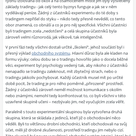
týdnů izolována od okolí a na osamoceném místě jim byly vysvětleny
základy tradingu - jak celý tento byznys funguje a jak se v něm
vydělávají peníze. Žádný z účastníků experimentu do té doby s
tradingem nepřišel do styku – nikdo tedy přesně nevěděl, co tento
obor znamená, co obnáší a co je pro něj specifické. Všichni účastníci
byli tradingem zcela „nedotčení“ a celá skupina účastníků byla
zároveň velmi různorodá, jak věkově, tak inteligenčně.
V první fázi tedy všichni dostali určité „školení“, jehož součástí byl i
přesný výklad
obchodního systému
. Hlavní důraz byla ale kladen na
formu výuky; celou dobu se o tradingu hovořilo jako o docela běžné
věci, experiment byl psychology vedený tak, aby nikoho z účastníků
nenapadlo se tradingu zaleknout, mít zbytečný strach, nebo o
tradingu jakkoliv pochybovat. Každý účastník musel mít po určité
době pocit, že trading je pro něho poměrně „přirozené“ prostředí.
Žádný z účastníků zároveň neměl možnost komunikace s okolím
nebo známými, nemohl tedy konfrontovat to, co byli všichni v této
uzavřené skupině učeni – nezbývalo jim, než vyučujícím zcela věřit.
Paralelně s touto experimentální skupinou byla vytvořena druhá
skupina, která se skládala z jedinců, kteří již o obchodování něco
věděli. Byli to většinou drobní obchodníci, kteří obchodovali na svůj
účet, měli již drobné zkušenosti, prostředí tradingu jim nebylo cizí.