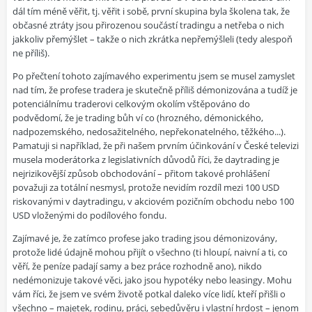
dál tím méně věřit, tj. věřit i sobě, první skupina byla školena tak, že
občasné ztráty jsou přirozenou součástí tradingu a netřeba o nich
jakkoliv přemýšlet – takže o nich zkrátka nepřemýšleli (tedy alespoň
ne příliš).
Po přečtení tohoto zajímavého experimentu jsem se musel zamyslet
nad tím, že profese tradera je skutečně příliš démonizována a tudíž je
potenciálnímu traderovi celkovým okolím vštěpováno do
podvědomí, že je trading bůh ví co (hrozného, démonického,
nadpozemského, nedosažitelného, nepřekonatelného, těžkého...).
Pamatuji si například, že při našem prvním účinkování v České televizi
musela moderátorka z legislativních důvodů říci, že daytrading je
nejrizikovější způsob obchodování – přitom takové prohlášení
považuji za totální nesmysl, protože nevidím rozdíl mezi 100 USD
riskovanými v daytradingu, v akciovém pozičním obchodu nebo 100
USD vloženými do podílového fondu.
Zajímavé je, že zatímco profese jako trading jsou démonizovány,
protože lidé údajně mohou přijít o všechno (ti hloupí, naivní a ti, co
věří, že peníze padají samy a bez práce rozhodně ano), nikdo
nedémonizuje takové věci, jako jsou hypotéky nebo leasingy. Mohu
vám říci, že jsem ve svém životě potkal daleko více lidí, kteří přišli o
všechno – majetek, rodinu, práci, sebedůvěru i vlastní hrdost – jenom