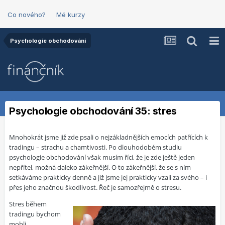
Co nového?
Mé kurzy
Psychologie obchodování
Psychologie obchodování 35: stres
Mnohokrát jsme již zde psali o nejzákladnějších emocích patřících k
tradingu – strachu a chamtivosti. Po dlouhodobém studiu
psychologie obchodování však musím říci, že je zde ještě jeden
nepřítel, možná daleko zákeřnější. O to zákeřnější, že se s ním
setkáváme prakticky denně a již jsme jej prakticky vzali za svého – i
přes jeho značnou škodlivost. Řeč je samozřejmě o stresu.
Stres během
tradingu bychom
mohli