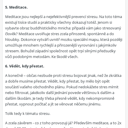
5. Meditace.
Meditace jsou nejlepší a nejefektivnější prevencí stresu. Na toto téma
existují tisíce studií a prakticky všechny dokazují totéž. Jenom si
vybavte obraz buddhistického mnicha: připadá vám jako stresovaný
člověk? Meditace uvolňuje stres zcela přirozeně, spontánně a do
hloubky. Dokonce vytváří uvnitř mozku speciální mapu, která později
umožňuje mnohem rychlejší a přirozenější vyrovnání s jakýmkoliv
stresem. Bohužel západní společnost opět trpí silnými předsudky
vůči podobným metodám. Ke škodě všech.
6. Vědět, kdy přestat.
A konečně – občas nezbude proti stresu bojovat jinak, než že zkrátka
a dobře musíme přestat. Vědět, kdy přestat, by mělo být opět
součástí vašeho obchodního plánu. Pokud nedokážete stres mírnit
nebo filtrovat, jakékoliv další jednání povede většinou k dalším a
dalším škodám. Je tedy třeba přesně vědět, kdy nekompromisně
přestat, vypnout počítač a jít se věnovat něčemu jinému.
Tolik tedy k tématu stresu.
A zcela závěrem - co z toho provozuji já? Především meditace, a to 2x