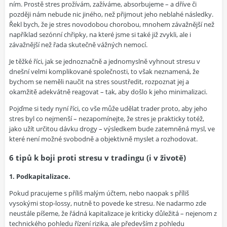
ním. Prostě stres prožívám, zažíváme, absorbujeme – a dříve či
později nám nebude nic jiného, než přijmout jeho neblahé následky.
Řekl bych, že je stres novodobou chorobou, mnohem závažnější než
například sezónní chřipky, na které jsme si také již zvykli, ale i
závažnější než řada skutečně vážných nemocí.
Je těžké říci, jak se jednoznačně a jednomyslně vyhnout stresu v
dnešní velmi komplikované společnosti, to však neznamená, že
bychom se neměli naučit na stres soustředit, rozpoznat jej a
okamžitě adekvátně reagovat – tak, aby došlo k jeho minimalizaci.
Pojďme si tedy nyní říci, co vše může udělat trader proto, aby jeho
stres byl co nejmenší – nezapomínejte, že stres je prakticky totéž,
jako užít určitou dávku drogy – výsledkem bude zatemněná mysl, ve
které není možné svobodně a objektivně myslet a rozhodovat.
6 tipů k boji proti stresu v tradingu (i v životě)
1. Podkapitalizace.
Pokud pracujeme s příliš malým účtem, nebo naopak s příliš
vysokými stop-lossy, nutně to povede ke stresu. Ne nadarmo zde
neustále píšeme, že řádná kapitalizace je kriticky důležitá – nejenom z
technického pohledu řízení rizika, ale především z pohledu