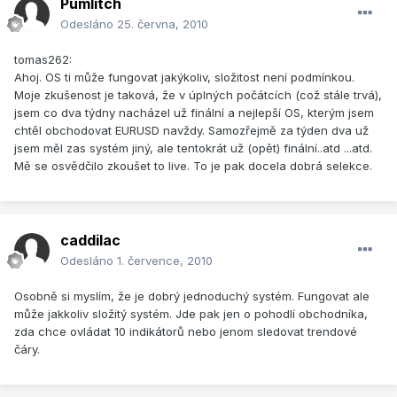
Pumlitch
Odesláno
25. června, 2010
tomas262:
Ahoj. OS ti může fungovat jakýkoliv, složitost není podmínkou.
Moje zkušenost je taková, že v úplných počátcích (což stále trvá),
jsem co dva týdny nacházel už finální a nejlepší OS, kterým jsem
chtěl obchodovat EURUSD navždy. Samozřejmě za týden dva už
jsem měl zas systém jiný, ale tentokrát už (opět) finální..atd ...atd.
Mě se osvědčilo zkoušet to live. To je pak docela dobrá selekce.
caddilac
Odesláno
1. července, 2010
Osobně si myslím, že je dobrý jednoduchý systém. Fungovat ale
může jakkoliv složitý systém. Jde pak jen o pohodlí obchodníka,
zda chce ovládat 10 indikátorů nebo jenom sledovat trendové
čáry.