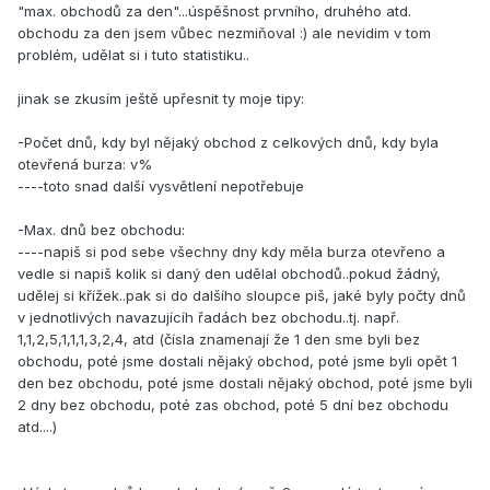
"max. obchodů za den"...úspěšnost prvního, druhého atd.
obchodu za den jsem vůbec nezmiňoval :) ale nevidim v tom
problém, udělat si i tuto statistiku..
jinak se zkusím ještě upřesnit ty moje tipy:
-Počet dnů, kdy byl nějaký obchod z celkových dnů, kdy byla
otevřená burza: v%
----toto snad další vysvětlení nepotřebuje
-Max. dnů bez obchodu:
----napiš si pod sebe všechny dny kdy měla burza otevřeno a
vedle si napiš kolik si daný den udělal obchodů..pokud žádný,
udělej si křížek..pak si do dalšího sloupce piš, jaké byly počty dnů
v jednotlivých navazujícíh řadách bez obchodu..tj. např.
1,1,2,5,1,1,1,3,2,4, atd (čísla znamenají že 1 den sme byli bez
obchodu, poté jsme dostali nějaký obchod, poté jsme byli opět 1
den bez obchodu, poté jsme dostali nějaký obchod, poté jsme byli
2 dny bez obchodu, poté zas obchod, poté 5 dní bez obchodu
atd....)