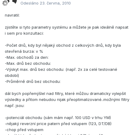
Odesláno
23. června, 2010
navratil:
zjistěte si tyto parametry systému a můžete je pak ideálně napsat
i sem pro konzultaci:
-Počet dnů, kdy byl nějaký obchod z celkových dnů, kdy byla
otevřená burza: v %
-Max. obchodů za den:
-Max. dnů bez obchodu:
-Výskyt max. dnů bez obchodu: (např. 2x za celé testované
období)
-Průměrně dnů bez obchodu:
dál bych popřemýšlel nad filtry, které můžou dramaticky vylepšit
výsledky a přitom nebudou nijak přeoptimalizované..možnými filtry
např. jsou:
-potenciál obchodu (sám mám např. 100 USD v trhu YM)
-nějaký reverzní price patern před vstupem (123, DT/DB)
-chop před vstupem