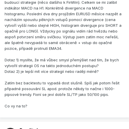
budoucí strategie (něco dalšího k FinWin). Celkem se mi zalíbil
indikátor MACD na H1. Konkrétně divergence na MACD
histogramu. Poslední dva dny projíždím EURUSD měsíce nazpět a
nacházím spoustu pěkných vstupů pomocí divergence (cena
vytvoří vyšší nebo stejné HIGH, histogram diverguje pro SHORT a
opačně pro LONG). Vždycky po signálu vidím rád hvězdu nebo
aspoň potvrzení směru svíčkou. Výstup jsem zatím moc neřešil,
ale špatně nevypadá to samé obráceně + vstup do opačné
pozice, případě protnutí EMA34.
Dotaz 1) myslíte, že má vůbec smysl přemýšlet nad tím, že bych
vytvořil strategii OS na takto jednoduchém postupu?
Dotaz 2) je lepší mít více strategií nebo raději méně?
Zatím bez backtestu to vypadá dost slušně. Spíš jak potom řešit
případné posouvání SL apod. protože někdy to načne i 1000-
pipsové trendy. Fixní se jeví dobře SL/TP jako 50/100 pips.
Co vy na to?