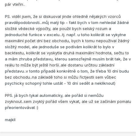
pár vteřin..
PS. viděl jsem, že si diskuoval jinde ohledně nějakých vzorců
pravděpodobnosti...můj malý tip - fakt bych v tom nehledal žádné
složité vědecké výpočty, ale použil bych selský rozum a
jednoduché funkce v excelu...tj. např. u toho kolikrát se vykytne
maximální počet dní bez obchodu, bych k tomu nepoužíval žádný
složitý model, ale jednoduše se podívám kolikrát to bylo v
backtestu, kolikrát se vyskytla druhá maximální hodnota, sečtu to
a mám zhruba představu, kterou samozřejmě musím brát tak, že v
reálu to může být ještě horší..ale dostanu určitou základní
představu..v tomto případě konkrétně o tom, že třeba 10 dní budu
bez obchodu..na základě toho si můžu říctjestli sem vůbec
psychicky schopný tohle ustát - 10 dní sedět a nekliknout)
PPS. já bych tykal automaticky, ale pořád si nemůžu
zvyknout..sem zvyklý pořád všem vykat, ale už se začínám pomalu
přeorientovávat :)
majkll