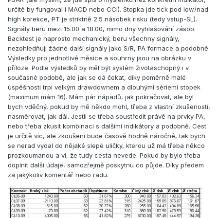
určitě by fungoval i MACD nebo CCI). Stopka jde tick pod low/nad
high korekce, PT je striktně 2.5 násobek risku (tedy vstup-SL).
Signály beru mezi 15.00 a 18.00, mimo dny vyhlašování zásob.
Backtest je naprosto mechanický, beru všechny signály,
nezohledňuji žádné další signály jako S/R, PA formace a podobně.
Výsledky pro jednotlivé měsíce a souhrny jsou na obrázku v
příloze. Podle výsledků by měl být systém životaschopný i v
současné podobě, ale jak se dá čekat, díky poměrně malé
úspěšnosti trpí velkým drawdownem a dlouhými sériemi stopek
(maximum mám 16). Mám pár nápadů, jak pokračovat, ale byl
bych vděčný, pokud by mě někdo mohl, třeba z vlastní zkušenosti,
nasměrovat, jak dál. Jestli se třeba soustředit právě na prvky PA,
nebo třeba zkusit kombinaci s dalšími indikátory a podobně. Cest
je určitě víc, ale zkoušení bude časově hodně náročné, tak bych
se nerad vydal do nějaké slepé uličky, kterou už má třeba někco
prozkoumanou a ví, že tudy cesta nevede. Pokud by bylo třeba
doplnit další údaje, samozřejmě poskytnu co půjde. Díky předem
za jakýkoliv komentář nebo radu.