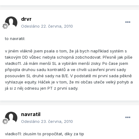
drvr
Odesláno
22. června, 2010
to navratil:
v jiném vlákně jsem psala o tom, že já bych například systém s
takovým DD vůbec nebyla schopná zobchodovat. Přesně jak píše
vladko11. Já mám menší SL a vybírám menší zisky. Po čase jsem
připojila druhou sadu kontraktů a ve chvíli uzavření první sady
posouvám SL druhé sady na B/E. V podstatě mi první sada pěkně
vyhlazuje equity. Háček je v tom, že mi občas uteče velký pohyb a
já si z něj odnesu jen PT z první sady.
navratil
Odesláno
23. června, 2010
vladko11: zkusím to propočítat, díky za tip