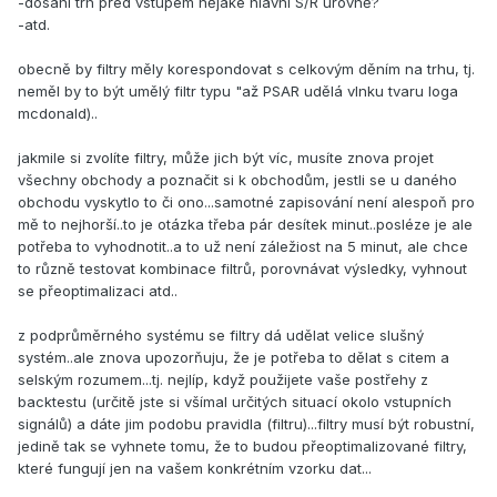
-dosáhl trh před vstupem nějaké hlavní S/R úrovně?
-atd.
obecně by filtry měly korespondovat s celkovým děním na trhu, tj.
neměl by to být umělý filtr typu "až PSAR udělá vlnku tvaru loga
mcdonald)..
jakmile si zvolíte filtry, může jich být víc, musíte znova projet
všechny obchody a poznačit si k obchodům, jestli se u daného
obchodu vyskytlo to či ono...samotné zapisování není alespoň pro
mě to nejhorší..to je otázka třeba pár desítek minut..posléze je ale
potřeba to vyhodnotit..a to už není záležiost na 5 minut, ale chce
to různě testovat kombinace filtrů, porovnávat výsledky, vyhnout
se přeoptimalizaci atd..
z podprůměrného systému se filtry dá udělat velice slušný
systém..ale znova upozorňuju, že je potřeba to dělat s citem a
selským rozumem...tj. nejlíp, když použijete vaše postřehy z
backtestu (určitě jste si všímal určitých situací okolo vstupních
signálů) a dáte jim podobu pravidla (filtru)...filtry musí být robustní,
jedině tak se vyhnete tomu, že to budou přeoptimalizované filtry,
které fungují jen na vašem konkrétním vzorku dat...