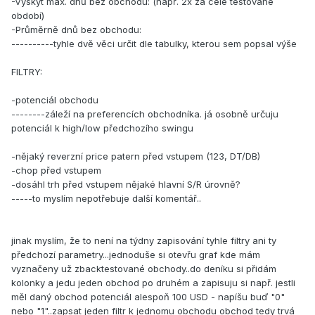
-Výskyt max. dnů bez obchodu: (např. 2x za celé testované
období)
-Průměrně dnů bez obchodu:
----------tyhle dvě věci určit dle tabulky, kterou sem popsal výše
FILTRY:
-potenciál obchodu
--------záleží na preferencích obchodníka. já osobně určuju
potenciál k high/low předchozího swingu
-nějaký reverzní price patern před vstupem (123, DT/DB)
-chop před vstupem
-dosáhl trh před vstupem nějaké hlavní S/R úrovně?
-----to myslím nepotřebuje další komentář..
jinak myslím, že to není na týdny zapisování tyhle filtry ani ty
předchozí parametry...jednoduše si otevřu graf kde mám
vyznačeny už zbacktestované obchody..do deníku si přidám
kolonky a jedu jeden obchod po druhém a zapisuju si např. jestli
měl daný obchod potenciál alespoň 100 USD - napíšu buď "0"
nebo "1"..zapsat jeden filtr k jednomu obchodu obchod tedy trvá