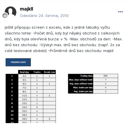
majkll
Odesláno
24. června, 2010
ještě připojuju screen z excelu, kde z jedné tabulky vyčtu
všechno tohle: -Počet dnů, kdy byl nějaký obchod z celkových
dnů, kdy byla otevřená burza: v % -Max. obchodů za den: -Max.
dnů bez obchodu: -Výskyt max. dnů bez obchodu: (např. 2x za
celé testované období) -Průměrně dnů bez obchodu: majkll