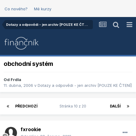
Co nového?
Mé kurzy
Dotazy a odpovědi - jen archiv [POUZE KE ČTENÍ]
obchodní systém
Od
Frdla
11. dubna, 2006
v
Dotazy a odpovědi - jen archiv [POUZE KE ČTENÍ]
PŘEDCHOZÍ
Stránka 10 z 20
DALŠÍ
fxrookie