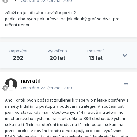
Odesláno
22. června, 2010
záleží na jak dlouho otevíráte pozici?
podle toho bych pak určoval na jak dlouhý graf se dívat pro
určení trendu
Odpovědí
Vytvořeno
Poslední
292
20 let
13 let
navratil
Odesláno
22. června, 2010
Ahoj, chtěl bych požádat zkušenejší tradery o nějaké postřehy a
náměty k dalšímu postupu v budování strategie. V současnosti
jsem ve stavu, kdy mám otestovaných 14 měsíců intradenního
mechanického systému na ropě, dělá to 806 obchodů. Systém
čeká na tf 5min na otočení trendu, na tf 1min potom čekám na
první korekci v novém trendu a nastupuji, pro obojí využívám
PSAR (ale myslím, že jde spíš o myšlenku než konkrétní indikátor,