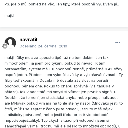
PS. jde o můj pohled na věc, jen tipy, které osobně využívám já..
majkll
navratil
Odesláno
24. června, 2010
makjll: Díky moc za spoustu tipů, už na tom dělám. Jen tak
mimochodem, já jsem pro tykání, pokud to nevadí. K těm
parametrům, systém má 1-8 obchodů denně, průměrně 3.41, vždy
aspoň jeden. Předem jsem vyloučil svátky a vyhlašování zásob. Ty
filtry teď zkoumám. Docela mě dostala závislost na pořadí
obchodu během dne. Pokud to chápu správně (viz. tabulka v
příloze), tak v podstatě má smysl si všímat jen prvního signálu.
Doufám, že to není jen statistická chyba nebo přeoptimalizace,
ale MNovak pokud vím má na tohle stejný názor (Mnovaku jestli to
čteš, můžu se zeptat z čeho jsi to odvodil, jestli to máš nějak
statisticky potvrzené, nebo jestli třeba prostě víc obchodů
nepotřebuješ...díky). Typických situací při vstupech jsem si
samozřejmě všímal, trochu mě ale děsilo to množství obchodů, u