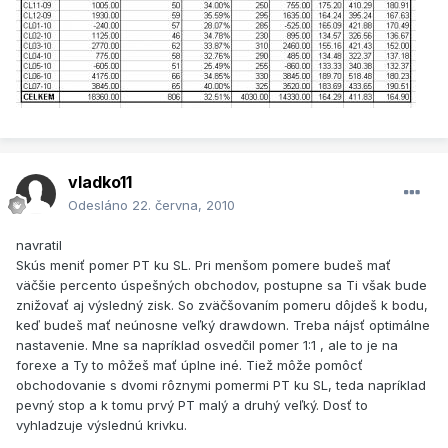
vladko11
Odesláno
22. června, 2010
navratil
Skús meniť pomer PT ku SL. Pri menšom pomere budeš mať
väčšie percento úspešných obchodov, postupne sa Ti však bude
znižovať aj výsledný zisk. So zväčšovaním pomeru dôjdeš k bodu,
keď budeš mať neúnosne veľký drawdown. Treba nájsť optimálne
nastavenie. Mne sa napríklad osvedčil pomer 1:1 , ale to je na
forexe a Ty to môžeš mať úplne iné. Tiež môže pomôcť
obchodovanie s dvomi rôznymi pomermi PT ku SL, teda napríklad
pevný stop a k tomu prvý PT malý a druhý veľký. Dosť to
vyhladzuje výslednú krivku.