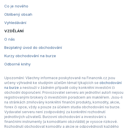
Co je nového
Oblíbený obsah
Vyhledávání
VZDĚLÁNÍ
O nás
Bezplatný úvod do obchodování
Kurzy obchodování na burze
Odborné knihy
Upozornění: Všechny informace poskytované na Financnik.cz jsou
určeny výhradně ke studijním účelům témat týkajících se
obchodování
na burze
a neslouží v žádném případě coby konkrétní investiční či
obchodní doporučení. Provozovatel serveru ani jednotliví autoři nejsou
registrovanými brokery či investičním poradcem ani makléřem. Jsou-li
na stránkách zmiňovány konkrétní finanční produkty, komodity, akcie,
forex či opce, vždy a pouze za účelem studia obchodování na burze.
Vydavatel serveru není zodpovědný za konkrétní rozhodnutí
jednotlivých uživatelů. Burzovní obchodování a investování s
finančními instrumenty (a komoditami obzvláště) je vysoce rizikové.
Rozhodnutí obchodovat komodity a akcie je odpovědností každého