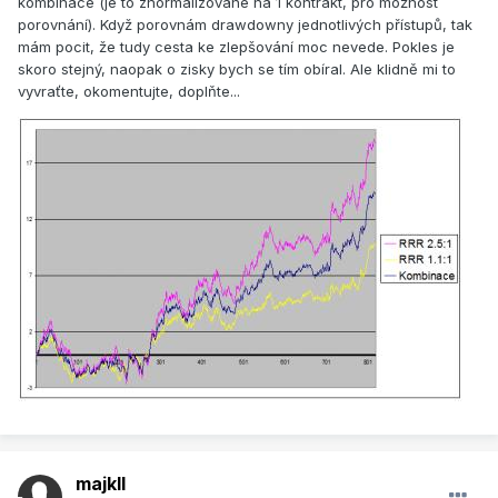
kombinace (je to znormalizované na 1 kontrakt, pro možnost
porovnání). Když porovnám drawdowny jednotlivých přístupů, tak
mám pocit, že tudy cesta ke zlepšování moc nevede. Pokles je
skoro stejný, naopak o zisky bych se tím obíral. Ale klidně mi to
vyvraťte, okomentujte, doplňte...
majkll