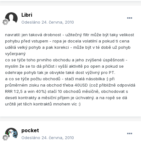
Libri
Odesláno
24. června, 2010
navratil: jen taková drobnost - užitečný filtr může být taky velikost
pohybu před vstupem - ropa je docela volatilní a pokud ti cena
udělá velký pohyb a pak korekci - může být v té době už pohyb
vyčerpaný
co se týče toho prvního obchodu a jeho zvýšené úspěšnosti -
myslím že se to dá přičíst i vyšší aktivitě po open a pokud se
odehraje pohyb tak je obvykle také dost výživný pro PT.
a co se týče počtu obchodů - stačí malá násobilka :) při
průměrném zisku na obchod třeba 40USD (což přibližně odpovídá
RRR 1:2,5 a win 40%) stačí 10 obchodů měsíčně, obchodovat s
deseti kontrakty a měsíční příjem je úchvatný. a na ropě se dá
určitě jet těch kontraktů mnohem víc :)
pocket
Odesláno
24. června, 2010