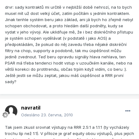
drvr: sady kontraktů mi určitě v nejbližší době nehrozí, na to bych
musel mít už dost velký účet, zatím počítám s jedním kontraktem.
Jinak tenhle systém beru jako základ, ani já bych ho zřejmě nebyl
schopen obchodovat, a proto hledám další podněty, kudy se
vydat v jeho vývoji. Ale uklidňuje mě, že i bez diskréčního přístupu
je systém schopen vydělávat (v podstatě i jako AOS) a
předpokládám, že pokud do něj zavedu třeba nějaké diskréční
filtry na chop, supporty a podobně, tak mu úspěšnost můžu
jedině zvednout. Teď beru opravdu signály hlava nehlava, ten
PSAR má třeba tendenci hodit vstup v uzoučkém kanále, nebo na
větší korekci do protitrendu, občas trpím když vidím, co beru :).
Ještě jestli se můžu zeptat, jakou máš úspěšnost a RRR první
sady?
navratil
Odesláno
23. června, 2010
Tak jsem zkusil srovnat výstupy na RRR 2.5:1 a 1.1:1 (ty vycházely
trochu líp než 1:1). V příloze je graf equity obou výstupů, plus jejich