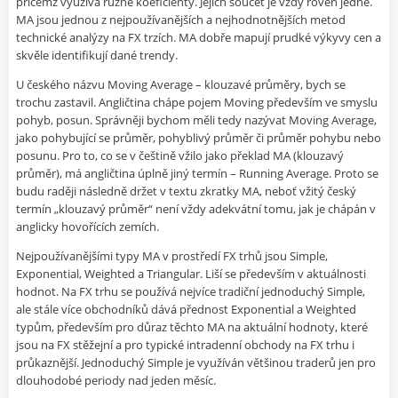
přičemž využívá různé koeficienty. Jejich součet je vždy roven jedné.
MA jsou jednou z nejpoužívanějších a nejhodnotnějších metod
technické analýzy na FX trzích. MA dobře mapují prudké výkyvy cen a
skvěle identifikují dané trendy.
U českého názvu Moving Average – klouzavé průměry, bych se
trochu zastavil. Angličtina chápe pojem Moving především ve smyslu
pohyb, posun. Správněji bychom měli tedy nazývat Moving Average,
jako pohybující se průměr, pohyblivý průměr či průměr pohybu nebo
posunu. Pro to, co se v češtině vžilo jako překlad MA (klouzavý
průměr), má angličtina úplně jiný termín – Running Average. Proto se
budu raději následně držet v textu zkratky MA, neboť vžitý český
termín „klouzavý průměr“ není vždy adekvátní tomu, jak je chápán v
anglicky hovořících zemích.
Nejpoužívanějšími typy MA v prostředí FX trhů jsou Simple,
Exponential, Weighted a Triangular. Liší se především v aktuálnosti
hodnot. Na FX trhu se používá nejvíce tradiční jednoduchý Simple,
ale stále více obchodníků dává přednost Exponential a Weighted
typům, především pro důraz těchto MA na aktuální hodnoty, které
jsou na FX stěžejní a pro typické intradenní obchody na FX trhu i
průkaznější. Jednoduchý Simple je využíván většinou traderů jen pro
dlouhodobé periody nad jeden měsíc.