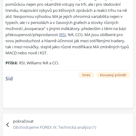
pomůckou nejen pro okamžité vstupy na trh, ale i pro sledování
trendu, mapování výkyvů po klíčových zprávách a reakci trhu na ně
atd. Nespornou výhodou MA je jejich ohromná variabilita nejen v
typech, ale i v periodách a v časových grafech a stovky různých
možností „kooperace“ s jinými indikátory, především s těmi na bázi
překoupenost/přeprodanost (
RSI
, %R, CCI). MA jsou oblíbené pro
svou jednoduchost a hlavně účinnost jak mezi ostřílenými tradery,
tak i mezi nováčky, stejně jako různé modifikace MA zmíněných typů
MACD nebo nově i KST.
Příště:
RSI, Williams %R a CCI.
forex
klouzavý průměr
Sid
pokračovat
Obchodujeme FOREX IX: Technická analýza (1)