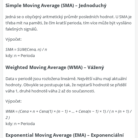
Simple Moving Average (SMA) – Jednoduchý
Jedná se o obyčejný aritmetický průměr posledních hodnot. U SMA je
třeba mít na paměti, že čím kratší perioda, tím více může být vysíláno
falešných signálů.
Výpočet:
SMA = SUM(Cena, n) / n
kdy: n = Perioda
Weighted Moving Average (WMA) – Vážený
Data v periodě jsou rozložena lineárně. Největší váhu mají aktuální
hodnoty. Obvykle se postupuje tak, že nejstarší hodnotě se přidělí
váha 1, druhé hodnotě váha 2 až do současnosti.
Výpočet:
WMA = (Cena × n + Cena(1) × (n − 1) + ... + Cena(n − 1) × 1) / ( n × (n + 1) /
2 )
kdy: n = Perioda
Exponential Moving Average (EMA) – Exponenciální