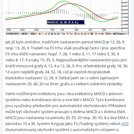
Jak již bylo zmíněno, tradičním nastavením period MACD je 12, 26, 9
resp. 13, 26, 9. Tradeři na FX trhu však používají často i jiná, specifice
FX trhu bližší nastavení. Např. 7, 28, 7 nebo 3, 11, 17 nebo 5, 35, 9
nebo 8, 17, 9 a taky 15, 35, 5. Nejpoužívanějšími nastaveními jsou pro
kratší minutové grafy 6, 13, 4 a 12, 26, 9. Pro střednědobé grafy 18, 39,
13 a pro nejdelší grafy 24, 52, 18, což je vlastně dvojnásobek
klasického nastavení 12, 26, 9. Setkal jsem se i s velmi zajímavým
nastavením 20, 40, 20 na 5min. grafu a s celkem solidními výsledky.
Velmi rozšířenými indikátory jsou i dva indikátory MACD v jednom
systému nebo kombinace dvou a více MA s MACD. Tyto kombinace
jsou využívány především pro automatické obchodování. Příkladem
může být obchodní systém pracující s dvěma MACD a s dvěma EMA.
MACD jsou nastaveny na periodu 30, 55, 20 resp. 30, 55, 8 a dva EMA s
periodou 10 a 30. Systém funguje jako TS (Trading systém) neboli
AOS
(Automatizovaný obchodní systém) s automatickým vstupem a