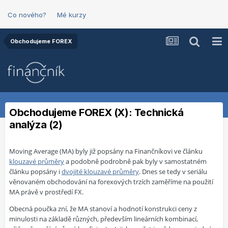
Co nového?
Mé kurzy
Obchodujeme FOREX
Obchodujeme FOREX (X): Technická
analýza (2)
Moving Average (MA) byly již popsány na Finančníkovi ve článku
klouzavé průměry
a podobně podrobně pak byly v samostatném
článku popsány i
dvojité klouzavé průměry
. Dnes se tedy v seriálu
věnovaném obchodování na forexových trzích zaměříme na použití
MA právě v prostředí FX.
Obecná poučka zní, že MA stanoví a hodnotí konstrukci ceny z
minulosti na základě různých, především lineárních kombinací,