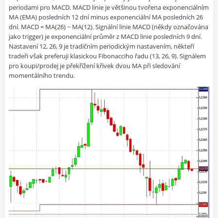
periodami pro MACD. MACD linie je většinou tvořena exponenciálním
MA (EMA) posledních 12 dní minus exponenciální MA posledních 26
dní. MACD = MA(26) − MA(12). Signální linie MACD (někdy označována
jako trigger) je exponenciální průměr z MACD linie posledních 9 dní.
Nastavení 12, 26, 9 je tradičním periodickým nastavením, někteří
tradeři však preferuji klasickou Fibonacciho řadu (13, 26, 9). Signálem
pro koupi/prodej je překřížení křivek dvou MA při sledování
momentálního trendu.