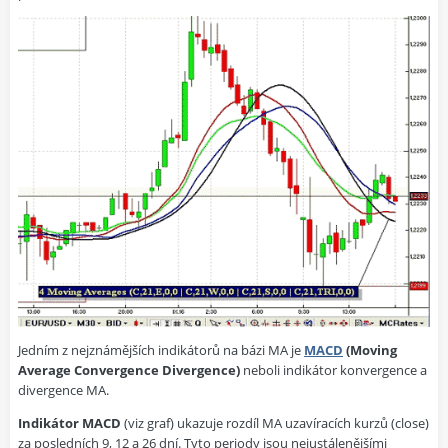
Jedním z nejznámějších indikátorů na bázi MA je
MACD
(Moving
Average Convergence Divergence)
neboli indikátor konvergence a
divergence MA.
Indikátor MACD
(viz graf) ukazuje rozdíl MA uzavíracích kurzů (close)
za posledních 9, 12 a 26 dní. Tyto periody jsou nejustálenějšími