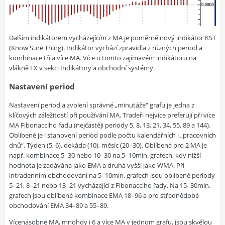
Dalším indikátorem vycházejícím z MA je poměrně nový indikátor KST
(Know Sure Thing). Indikátor vychází zpravidla z různých period a
kombinace tří a více MA. Více o tomto zajímavém indikátoru na
vlákně FX v sekci Indikátory a obchodní systémy.
Nastavení period
Nastavení period a zvolení správné „minutáže“ grafu je jedna z
klíčových záležitostí při používání MA. Tradeři nejvíce preferují při více
MA Fibonacciho řadu (nejčastěji periody 5, 8, 13, 21, 34, 55, 89 a 144).
Oblíbené je i stanovení period podle počtu kalendářních i „pracovních
dnů“. Týden (5, 6), dekáda (10), měsíc (20–30). Oblíbená pro 2 MA je
např. kombinace 5–30 nebo 10–30 na 5–10min. grafech, kdy nižší
hodnota je zadávána jako EMA a druhá vyšší jako WMA. Při
intradenním obchodování na 5–10min. grafech jsou oblíbené periody
5–21, 8–21 nebo 13–21 vycházející z Fibonacciho řady. Na 15–30min.
grafech jsou oblíbené kombinace EMA 18–96 a pro střednědobé
obchodování EMA 34–89 a 55–89.
Vícenásobné MA, mnohdy i 6 a více MA v jednom grafu, jsou skvělou