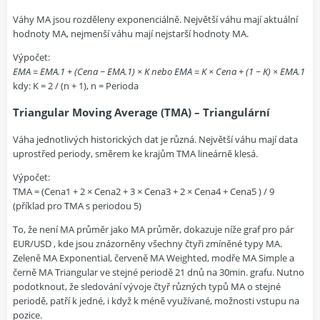
Váhy MA jsou rozděleny exponenciálně. Největší váhu mají aktuální
hodnoty MA, nejmenší váhu mají nejstarší hodnoty MA.
Výpočet:
EMA = EMA.1 + (Cena − EMA.1) × K nebo EMA = K × Cena + (1 − K) × EMA.1
kdy: K = 2 / (n + 1), n = Perioda
Triangular Moving Average (TMA) – Triangulární
Váha jednotlivých historických dat je různá. Největší váhu mají data
uprostřed periody, směrem ke krajům TMA lineárně klesá.
Výpočet:
TMA = (Cena1 + 2 × Cena2 + 3 × Cena3 + 2 × Cena4 + Cena5 ) / 9
(příklad pro TMA s periodou 5)
To, že není MA průměr jako MA průměr, dokazuje níže graf pro pár
EUR/USD , kde jsou znázorněny všechny čtyři zmíněné typy MA.
Zeleně MA Exponential, červeně MA Weighted, modře MA Simple a
černě MA Triangular ve stejné periodě 21 dnů na 30min. grafu. Nutno
podotknout, že sledování vývoje čtyř různých typů MA o stejné
periodě, patří k jedné, i když k méně využívané, možnosti vstupu na
pozice.