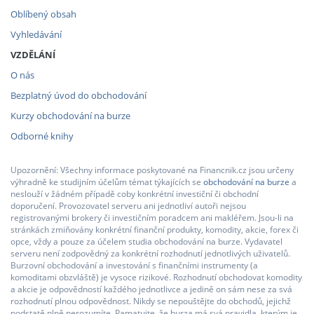
Oblíbený obsah
Vyhledávání
VZDĚLÁNÍ
O nás
Bezplatný úvod do obchodování
Kurzy obchodování na burze
Odborné knihy
Upozornění: Všechny informace poskytované na Financnik.cz jsou určeny
výhradně ke studijním účelům témat týkajících se
obchodování na burze
a
neslouží v žádném případě coby konkrétní investiční či obchodní
doporučení. Provozovatel serveru ani jednotliví autoři nejsou
registrovanými brokery či investičním poradcem ani makléřem. Jsou-li na
stránkách zmiňovány konkrétní finanční produkty, komodity, akcie, forex či
opce, vždy a pouze za účelem studia obchodování na burze. Vydavatel
serveru není zodpovědný za konkrétní rozhodnutí jednotlivých uživatelů.
Burzovní obchodování a investování s finančními instrumenty (a
komoditami obzvláště) je vysoce rizikové. Rozhodnutí obchodovat komodity
a akcie je odpovědností každého jednotlivce a jedině on sám nese za svá
rozhodnutí plnou odpovědnost. Nikdy se nepouštějte do obchodů, jejichž
podstatě plně nerozumíte. Pamatujte, že burza má svá pravidla, kterým je