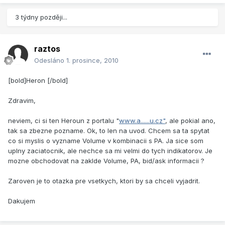
3 týdny později...
raztos
Odesláno
1. prosince, 2010
[bold]Heron [/bold]
Zdravim,
neviem, ci si ten Heroun z portalu "
www.a......u.cz"
, ale pokial ano,
tak sa zbezne pozname. Ok, to len na uvod. Chcem sa ta spytat
co si myslis o vyzname Volume v kombinacii s PA. Ja sice som
uplny zaciatocnik, ale nechce sa mi velmi do tych indikatorov. Je
mozne obchodovat na zaklde Volume, PA, bid/ask informacii ?
Zaroven je to otazka pre vsetkych, ktori by sa chceli vyjadrit.
Dakujem