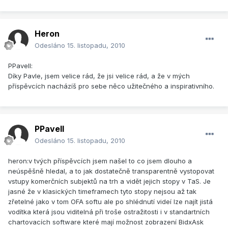
Heron
Odesláno
15. listopadu, 2010
PPavell:
Díky Pavle, jsem velice rád, že jsi velice rád, a že v mých
příspěvcích nacházíš pro sebe něco užitečného a inspirativního.
PPavell
Odesláno
15. listopadu, 2010
heron:v tvých příspěvcích jsem našel to co jsem dlouho a
neúspěšně hledal, a to jak dostatečně transparentně vystopovat
vstupy komerčních subjektů na trh a vidět jejich stopy v TaS. Je
jasné že v klasických timeframech tyto stopy nejsou až tak
zřetelné jako v tom OFA softu ale po shlédnutí videí lze najít jistá
vodítka která jsou viditelná při troše ostražitosti i v standartních
chartovacích software které mají možnost zobrazení BidxAsk