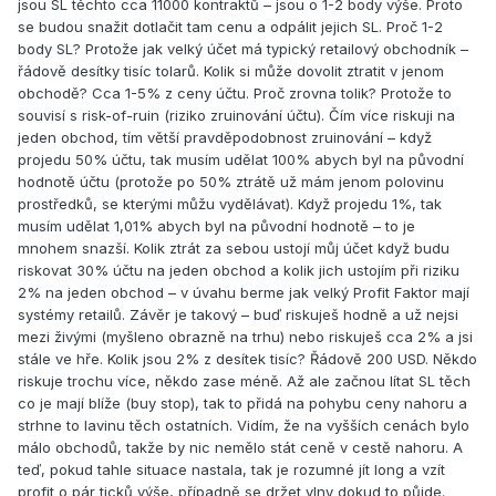
jsou SL těchto cca 11000 kontraktů – jsou o 1-2 body výše. Proto
se budou snažit dotlačit tam cenu a odpálit jejich SL. Proč 1-2
body SL? Protože jak velký účet má typický retailový obchodník –
řádově desítky tisíc tolarů. Kolik si může dovolit ztratit v jenom
obchodě? Cca 1-5% z ceny účtu. Proč zrovna tolik? Protože to
souvisí s risk-of-ruin (riziko zruinování účtu). Čím více riskuji na
jeden obchod, tím větší pravděpodobnost zruinování – když
projedu 50% účtu, tak musím udělat 100% abych byl na původní
hodnotě účtu (protože po 50% ztrátě už mám jenom polovinu
prostředků, se kterými můžu vydělávat). Když projedu 1%, tak
musím udělat 1,01% abych byl na původní hodnotě – to je
mnohem snazší. Kolik ztrát za sebou ustojí můj účet když budu
riskovat 30% účtu na jeden obchod a kolik jich ustojím při riziku
2% na jeden obchod – v úvahu berme jak velký Profit Faktor mají
systémy retailů. Závěr je takový – buď riskuješ hodně a už nejsi
mezi živými (myšleno obrazně na trhu) nebo riskuješ cca 2% a jsi
stále ve hře. Kolik jsou 2% z desítek tisíc? Řádově 200 USD. Někdo
riskuje trochu více, někdo zase méně. Až ale začnou lítat SL těch
co je mají blíže (buy stop), tak to přidá na pohybu ceny nahoru a
strhne to lavinu těch ostatních. Vidím, že na vyšších cenách bylo
málo obchodů, takže by nic nemělo stát ceně v cestě nahoru. A
teď, pokud tahle situace nastala, tak je rozumné jít long a vzít
profit o pár ticků výše, případně se držet vlny dokud to půjde.