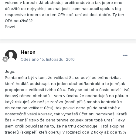
volume v barech. Já obchoduji protitrendově a tak je pro mne
důležité co nejrychleji poznat jestli jsem nastoupil spolu s big
responsive traders a to ten OFA soft umí asi dost dobře. Ty ten
OFA používáš?
Pavel
Heron
Odesláno
15. listopadu, 2010
Jogo:
Pointa měla být v tom, že velikost SL se odvíjí od tvého rizika,
které hodláš podstoupit na jeden obchod/kontrakt a to je nějak
propojeno s velikostí tvého účtu. Taky se od toho často odvíjí i tvůj
časový rámec obchodů - vem v úvahu že obchoduješ na páku a
když riskuješ víc než je zdrávo (např. příliš mnoho kontraktů s
ohledem na velikost účtu), tak pokud cena půjde proti tobě o
dostatečně velký kousek, tak vymažeš účet ani nemrkneš. Kratší
čas = menší riziko že cena tenhle kousek proti tobě urazí. Taky
jsem chtěl poukázat na to, že na trhu obchoduje i jistá skupina
traderů (skalpeři) kteří operují v rozmezí cca 2 ticky až cca 15%