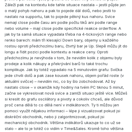
Záleží pak na kontextu kde tahle situace nastala – jestli půjde jen
o malý pohyb nahoru a pak to pojede dál dolů, nebo jestli to
nastalo na supportu, tak to pojede pěkný kus nahoru. Svíce
nemají close podle času ani podle počtu tiků ani podle range
nebo volume – mají close podle specifické reakce orderflow. A
jak by ta samá situace vypadala třeba na 4-tickových range nebo
renko barech: mám tři klesající Down bary, objemy u každého
rostou oproti předchozímu baru, čtvrtý bar je Up. Slepě můžu jít do
longu a řídit pozici podle kontextu a reakce ceny. Oproti
předchozímu je nevýhoda v tom, že nevidím kolik z objemu byly
prodeje a kolik nákupy a překrývání barů to také trochu
komplikuje. Jak by totéž vypadalo na 5 minutovém grafu: Svíčka
jede chvíli dolů a pak zase kousek nahoru, objem pořád roste (v
aktuální svíčce) – nevidím nic, co by šlo zobchodovat. Až by
nastalo close – v okamžik kdy hodiny na tvém PC tiknou 5 minut,
začne se vykreslovat nová svíce a zamlží situaci ještě více. Můžeš
si kreslit do grafu oscilátory a pivoty a cokoliv chceš, ale důvod
proč cena dělá to co dělá není v indikátorech. Ty ti můžou jen
pomoci využít nějakou informaci – lépe ji vizualizovat pokud jsi
diskréční obchodník, nebo ji zalgoritmizovat, pokud jsi
mechanický obchodník. Většina indikátorů ukazuje to co už se
stalo – ale to je totéž co vidím v Time&Sales. Kromě toho většina