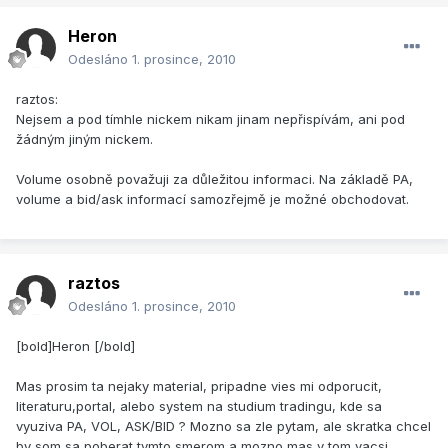
Heron
Odesláno
1. prosince, 2010
raztos:
Nejsem a pod tímhle nickem nikam jinam nepřispívám, ani pod
žádným jiným nickem.
Volume osobně považuji za důležitou informaci. Na základě PA,
volume a bid/ask informací samozřejmě je možné obchodovat.
raztos
Odesláno
1. prosince, 2010
[bold]Heron [/bold]
Mas prosim ta nejaky material, pripadne vies mi odporucit,
literaturu,portal, alebo system na studium tradingu, kde sa
vyuziva PA, VOL, ASK/BID ? Mozno sa zle pytam, ale skratka chcel
by som sa poberat tymto smerom a mozno mas v tom vacsi