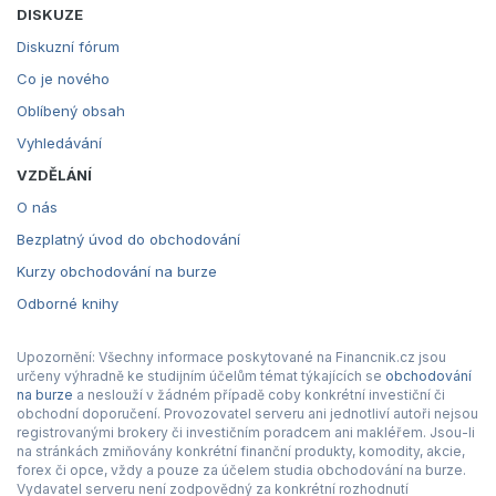
DISKUZE
Diskuzní fórum
Co je nového
Oblíbený obsah
Vyhledávání
VZDĚLÁNÍ
O nás
Bezplatný úvod do obchodování
Kurzy obchodování na burze
Odborné knihy
Upozornění: Všechny informace poskytované na Financnik.cz jsou
určeny výhradně ke studijním účelům témat týkajících se
obchodování
na burze
a neslouží v žádném případě coby konkrétní investiční či
obchodní doporučení. Provozovatel serveru ani jednotliví autoři nejsou
registrovanými brokery či investičním poradcem ani makléřem. Jsou-li
na stránkách zmiňovány konkrétní finanční produkty, komodity, akcie,
forex či opce, vždy a pouze za účelem studia obchodování na burze.
Vydavatel serveru není zodpovědný za konkrétní rozhodnutí