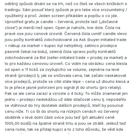
odlišný způsob dívání se na trh, než co čteš ve všech knížkách o
tradingu. Sám posuď který způsob je pro tebe více srozumitelný /
využitelný a proč. Jeden screen přikádám a popíšu o co jde.
Uprostřed grafu je candle – červená, protože last („dočasné
close“) je menší než open. Open je nahoře, low dole. Čísla na
pravé ose jsou cenové úrovně. Červená čísla uvnitř candle vlevo
jsou počty kontraktů zobchodované za Ask (buyer-initiated trade
= nákup za market = kupec byl netrpělivý, zatímco prodejce
pasivně čekal na bidu), zelená čísla vpravo počty kontraktů
zobchodované za Bid (seller-initiated trade = prodej za market) a
to pro každou cenovou úroveň. Co vidím na obrázku: cena klesla
od open o 11 ticků za zvyšujícího se volume, zejména na levé
straně (prodejci) tj. jak se snižovala cena, tak začalo naskakovat
více prodejců, protože se cítili stále lépe – cena už dlouho klesá a
to je přece jasné potvrzení pro signál jít do shortu (pro retaily).
Pak se ale cena zarazí a vzroste o 4 ticky. To může znamenat jen
jedno – prodejci nedokážou už dále stlačovat cenu tj. nepodařilo
se vtáhnout do hry dostatek dalších prodejců, kteří by posunuli
cenu níže. Ti co šli do shortu na nízkých cenách viz červený
obdélník v levé dolní části svíce jsou teď (při aktuální ceně
1005,00 bodů) na špatné straně trhu a jsou ve ztrátě. Jelikož teď
cena roste, tak se přidají kupci a to z toho důvodu, že vědí kde