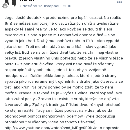
Odesláno
12. listopadu, 2010
Jogo: Ještě dodatek k předchozímu pro lepší ilustraci. Na realitu
(trh) se můžeš samozřejmě dívat z různých úhlů a uvidíš různé
aspekty té samé reality. Je to jako když se sejdou ti tři slepí
mudrcové u slona a jeden mu ohmatává chobot a říká – slon
vypadá jako had. Druhý mu osahává nohu a říká – slon vypadá
jako strom. Třetí mu ohmatává ucho a říká – slov vypadá jako
velký list. Buď se na to můžeš dívat tak, že všichni mají vlastně
pravdu (z jejich vlastního úhlu pohledu) nebo že se všichni těžce
pletou – z pohledu člověka, který vidí nebo dokáže všechny
rozporuplné úhly pohledu sjednotit tak, aby si vzájemně
neodporovali. Dalším příkladem je těleso, které z jedné strany
vypadá jako rovnoramenný trojúhelník, z druhé jako čtverec a ze
třetí jako kruh. Na první pohled by se mohlo zdát, že to není
možné. Pravda je taková že je – výřez z válce, který vypadá jako
tuba zubní pasty . Zrovna tak existuje vrták, kterým se dají vrtat
čtvercové díry. Zpátky k tradingu. Příklad dvou různých přístupů
ke stejné realitě. Tady se můžeš podívat na videa jak se dá
obchodovat pomocí monitorování oderflow (vřele doporučuji
prohlédnout si všechny videa od tohoto uživatele).
http://www.youtube.com/watch?v=d_kJDgv0R0k Je to naprosto