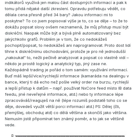
indikátorů využívá jen malou část dostupných informací a pak k
tomu přidá nějaké další zkreslení. Opravdu potřebuju vědět, co
dělala cena přesně před 34 bary? Jakou informaci mi to
poskytne? To co jsem popisoval výše je to, co se děje – to že to
dokážu popsat slovy ovšem neznamená, že můj přístup musí být
diskréční. Naopak může být a bývá plně automatizovaný bez
jakýchkoliv grafů. Problém je v tom, že co nedokážeš
pochopit/popsat, to nedokážeš ani naprogramovat. Proto dost lidí
tíhne k diskréčnímu obchodování, protože je pro ně jednodušší
„nakoukat“ to, nežli pečlivě analyzovat a popsat co vlastně vidí –
někdo je prostě logický a analytický typ, jiný zase ne.
Každopádně trading je pořád o tom samém: využívání informací.
Buď máš lepší/více/rychlejší informace (kamaráda na dealingu v
bance, který ti dá echo než pošle velký order na burzu, rychlejší
a lepší přístup k datům – např. používat NxCore feed místo IB data
feedu, jiné neveřejné informace, atd.) nebo ty informace lépe
zpracováváš/reaguješ na ně (lépe rozumíš podstatě toho co se
děje, dovedeš využít větší porci informací atd.) PS: Dělej (čti,
přemýšlej, obchoduj atd) co dělá většina a skončíš jako většina.
Nemusím jistě připomínat ten známý poměr, a to jak se většině
vede.