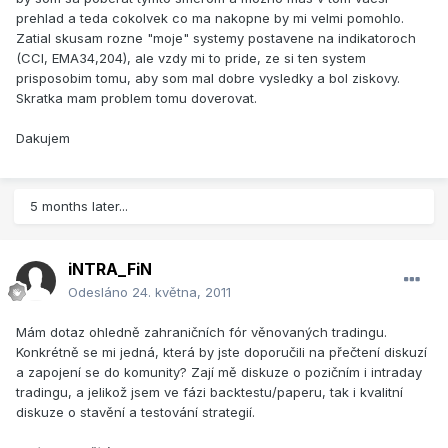
prehlad a teda cokolvek co ma nakopne by mi velmi pomohlo.
Zatial skusam rozne "moje" systemy postavene na indikatoroch
(CCI, EMA34,204), ale vzdy mi to pride, ze si ten system
prisposobim tomu, aby som mal dobre vysledky a bol ziskovy.
Skratka mam problem tomu doverovat.
Dakujem
5 months later...
iNTRA_FiN
Odesláno
24. května, 2011
Mám dotaz ohledně zahraničních fór věnovaných tradingu.
Konkrétně se mi jedná, která by jste doporučili na přečtení diskuzí
a zapojení se do komunity? Zají mě diskuze o pozičním i intraday
tradingu, a jelikož jsem ve fázi backtestu/paperu, tak i kvalitní
diskuze o stavění a testování strategií.