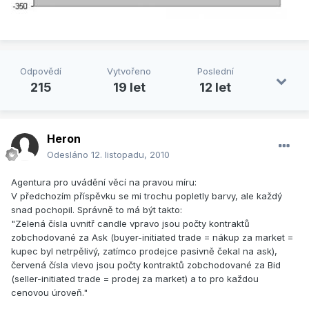
Odpovědí
Vytvořeno
Poslední
215
19 let
12 let
Heron
Odesláno
12. listopadu, 2010
Agentura pro uvádění věcí na pravou míru:
V předchozím příspěvku se mi trochu popletly barvy, ale každý
snad pochopil. Správně to má být takto:
"Zelená čísla uvnitř candle vpravo jsou počty kontraktů
zobchodované za Ask (buyer-initiated trade = nákup za market =
kupec byl netrpělivý, zatímco prodejce pasivně čekal na ask),
červená čísla vlevo jsou počty kontraktů zobchodované za Bid
(seller-initiated trade = prodej za market) a to pro každou
cenovou úroveň."