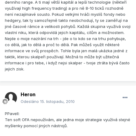
denního range. A ti mají větší kapitál a lepší technologie (někteří
využívají high frequency trading) a pro ně 8-10 ticků rozhodně
není nezajímavé sousto. Pokud velkými hráči myslíš fondy nebo
hedgery, tak ty samozřejmě takto neobchodují, ty se zaměřují na
jiné časové rámce a velikosti pohybů. Každá skupina využívá svoji
vlastní niku, která odpovídá jejich kapitálu, cílům a možnostem.
Nejde o moje nazírání na trh - jde o to kdo se na trhu pohybuje,
co dělá, jak to dělá a proč to dělá. Pak můžeš využít některé
informace ve svůj prospěch. Tohle byla jen malá ukázka jedné z
taktik, kterou skalpeři používají. Možná to může být užitečná
informace i pro tebe, i když nejsi skalper - tvoje ztráta bývá často
jejich zisk.
Heron
Odesláno
15. listopadu, 2010
PPavell:
Ten soft OFA nepoužívám, ale jedna moje strategie využívá stejné
myšlenky pomocí jiných nástrojů.