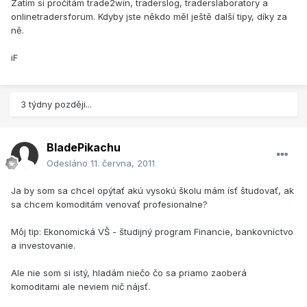
Zatím si pročítám trade2win, traderslog, traderslaboratory a
onlinetradersforum. Kdyby jste někdo měl ještě další tipy, díky za
ně.
iF
3 týdny později...
BladePikachu
Odesláno
11. června, 2011
Ja by som sa chcel opýtať akú vysokú školu mám ísť študovať, ak
sa chcem komoditám venovať profesionalne?
Môj tip: Ekonomická VŠ - študijný program Financie, bankovníctvo
a investovanie.
Ale nie som si istý, hladám niečo čo sa priamo zaoberá
komoditami ale neviem nič nájsť.