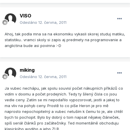
VISO
Odesláno
12. června, 2011
Ahoj, tak podla mna sa na ekonomiku vykasli skorej studuj matiku,
statistiku.. vramci skoly si zapis aj predmety na programovanie a
anglictina bude asi povinna :-D
miking
Odesláno
12. června, 2011
Ja vubec nechápu, jak spolu souvisí počet nákupních příkázů co
vidím v doomu a počet prodejních. Tedy ty šílený čísla co jsou
vedle ceny. Zatím se mi nepodařilo vypozorovat, jestli a jakej to
ma vliv na pohyb ceny. Prostě to co píše Heron je pro mě
naprosto nepochopitelný a vubec netuším k čemu to je, ale chtěl
bych to pochopit. Bylo by dobrý o tom napsat nějakej článeček,
spíš seriál článků pro začátečníky. Ted momentálně obchoduju
klasickýho wodiho a jeho ZLR.