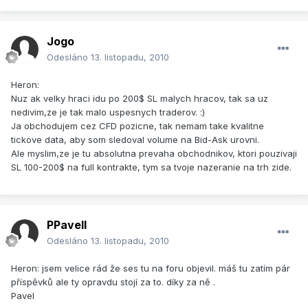
Jogo
Odesláno
13. listopadu, 2010
Heron:
Nuz ak velky hraci idu po 200$ SL malych hracov, tak sa uz
nedivim,ze je tak malo uspesnych traderov. :)
Ja obchodujem cez CFD pozicne, tak nemam take kvalitne
tickove data, aby som sledoval volume na Bid-Ask urovni.
Ale myslim,ze je tu absolutna prevaha obchodnikov, ktori pouzivaji
SL 100-200$ na full kontrakte, tym sa tvoje nazeranie na trh zide.
PPavell
Odesláno
13. listopadu, 2010
Heron: jsem velice rád že ses tu na foru objevil. máš tu zatím pár
příspěvků ale ty opravdu stojí za to. díky za ně .
Pavel