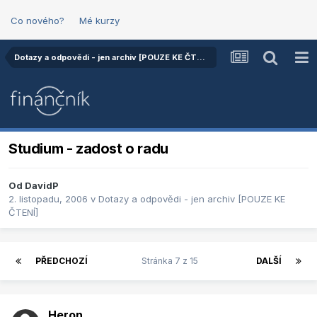
Co nového?
Mé kurzy
Dotazy a odpovědi - jen archiv [POUZE KE ČTENÍ]
Studium - zadost o radu
Od
DavidP
2. listopadu, 2006
v
Dotazy a odpovědi - jen archiv [POUZE KE
ČTENÍ]
PŘEDCHOZÍ
Stránka 7 z 15
DALŠÍ
Heron